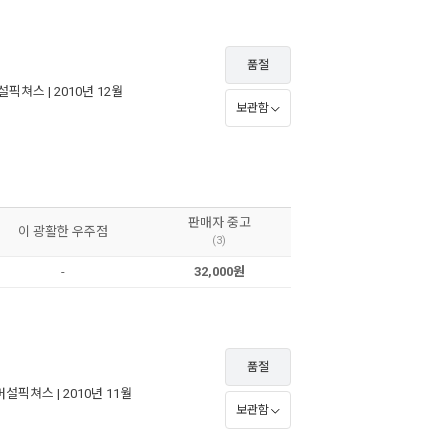
품절
설픽쳐스
| 2010년 12월
보관함
판매자 중고
이 광활한 우주점
(3)
-
32,000원
품절
버설픽쳐스
| 2010년 11월
보관함