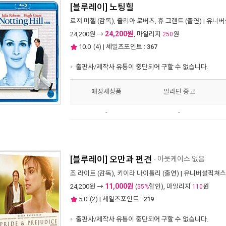
[블루레이] 노팅힐
로저 미첼
(감독),
줄리아 로버츠
,
휴 그랜트
(출연) |
유니버
24,200원
24,200
원 →
, 마일리지
원
250
10.0
(
4
) | 세일즈포인트 :
367
출판사/제작사 유통이 중단되어 구할 수 없습니다.
매장새상품
알라딘 중고
-
-
[블루레이] 오만과 편견
- 아웃케이스 없음
조 라이트
(감독),
키이라 나이틀리
(출연) |
유니버설픽쳐스
11,000원
24,200
원 →
(
할인), 마일리지
원
55%
110
5.0
(
2
) | 세일즈포인트 :
219
출판사/제작사 유통이 중단되어 구할 수 없습니다.