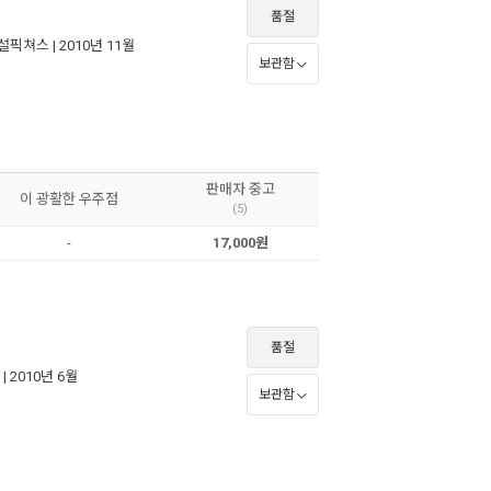
품절
설픽쳐스
| 2010년 11월
보관함
판매자 중고
이 광활한 우주점
(5)
-
17,000원
품절
| 2010년 6월
보관함