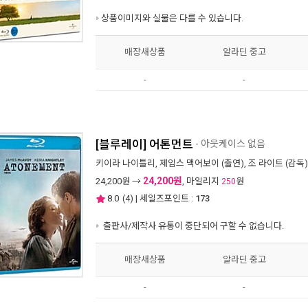
상품이미지와 실물은 다를 수 있습니다.
매장새상품
알라딘 중고
-
-
[블루레이] 어톤먼트
- 아웃케이스 없음
키이라 나이틀리
,
제임스 맥어보이
(출연),
조 라이트
(감독)
24,200원
24,200
원 →
, 마일리지
원
250
8.0
(
4
) | 세일즈포인트 :
173
출판사/제작사 유통이 중단되어 구할 수 없습니다.
매장새상품
알라딘 중고
-
-