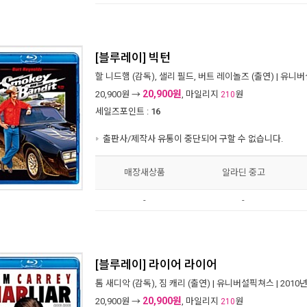
[블루레이] 빅턴
할 니드햄
(감독),
샐리 필드
,
버트 레이놀즈
(출연) |
유니버
20,900원
20,900
원 →
, 마일리지
원
210
세일즈포인트 :
16
출판사/제작사 유통이 중단되어 구할 수 없습니다.
매장새상품
알라딘 중고
-
-
[블루레이] 라이어 라이어
톰 새디악
(감독),
짐 캐리
(출연) |
유니버설픽쳐스
| 2010
20,900원
20,900
원 →
, 마일리지
원
210