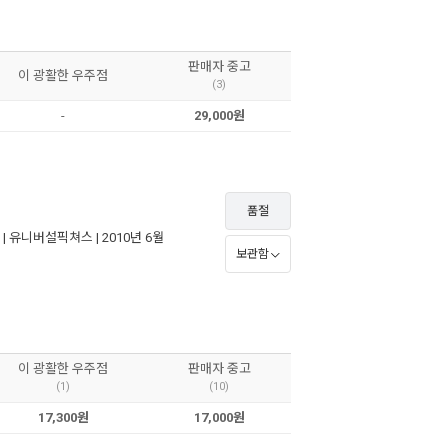
판매자 중고
이 광활한 우주점
(3)
-
29,000원
품절
 |
유니버설픽쳐스
| 2010년 6월
보관함
이 광활한 우주점
판매자 중고
(1)
(10)
17,300원
17,000원