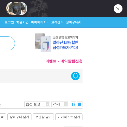
로그인
회원가입
마이페이지
고객센터
장바구니
(0)
이벤트
예약알림신청
옵션 설정
25개
순
선택
장바구니 담기
보관함 담기
마이리스트 담기