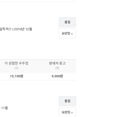
품절
설픽쳐스
| 2010년 12월
보관함
이 광활한 우주점
판매자 중고
(1)
(9)
15,100원
9,000원
품절
년 11월
보관함