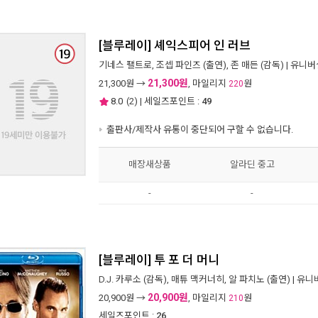
[블루레이] 셰익스피어 인 러브
기네스 팰트로
,
조셉 파인즈
(출연),
존 매든
(감독) |
유니버
21,300원
21,300
원 →
, 마일리지
원
220
8.0
(
2
) | 세일즈포인트 :
49
출판사/제작사 유통이 중단되어 구할 수 없습니다.
매장새상품
알라딘 중고
-
-
[블루레이] 투 포 더 머니
D.J. 카루소
(감독),
매튜 맥커너히
,
알 파치노
(출연) |
유니
20,900원
20,900
원 →
, 마일리지
원
210
세일즈포인트 :
26