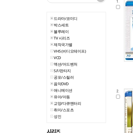
1.
드라마/코미디
박스세트
블루레이
TV 시리즈
제작국가별
VHS (비디오테이프)
VCD
액션/어드벤처
S.F/판타지
공포/스릴러
음악DVD
애니메이션
2.
유아/아동
교양/다큐멘터리
취미/스포츠
성인
시리즈