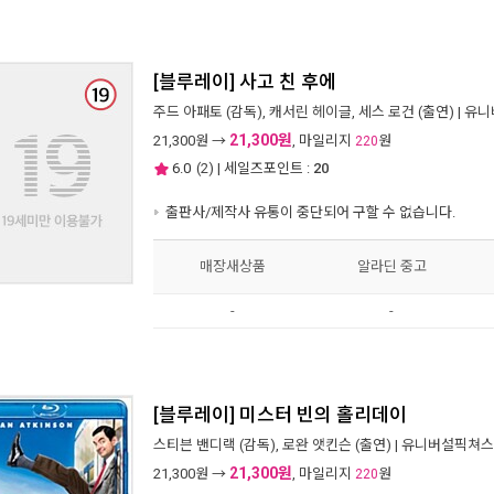
[블루레이] 사고 친 후에
주드 아패토
(감독),
캐서린 헤이글
,
세스 로건
(출연) |
유니
21,300원
21,300
원 →
, 마일리지
원
220
6.0
(
2
) | 세일즈포인트 :
20
출판사/제작사 유통이 중단되어 구할 수 없습니다.
매장새상품
알라딘 중고
-
-
[블루레이] 미스터 빈의 홀리데이
스티븐 밴디랙
(감독),
로완 앳킨슨
(출연) |
유니버설픽쳐스
21,300원
21,300
원 →
, 마일리지
원
220