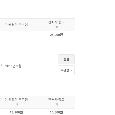
판매자 중고
이 광활한 우주점
(3)
-
25,000원
품절
스
| 2011년 2월
보관함
이 광활한 우주점
판매자 중고
(6)
(7)
13,900원
10,500원