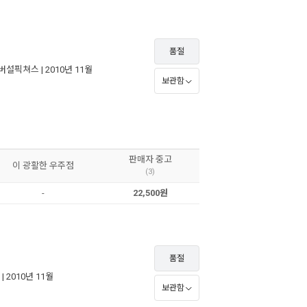
품절
버설픽쳐스
| 2010년 11월
보관함
판매자 중고
이 광활한 우주점
(3)
-
22,500원
품절
| 2010년 11월
보관함