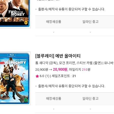
출판사/제작사 유통이 중단되어 구할 수 없습니다.
매장새상품
알라딘 중고
-
-
[블루레이] 에반 올마이티
톰 새디악
(감독),
모건 프리먼
,
스티브 카렐
(출연) |
유니버
20,900원
20,900
원 →
, 마일리지
원
210
6.0
(
1
) | 세일즈포인트 :
21
출판사/제작사 유통이 중단되어 구할 수 없습니다.
매장새상품
알라딘 중고
-
-