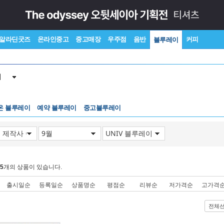
알라딘굿즈
온라인중고
중고매장
우주점
음반
커피
블루레이
이
온 블루레이
예약 블루레이
중고블루레이
5
개의 상품이 있습니다.
출시일순
등록일순
상품명순
평점순
리뷰순
저가격순
고가격
전체