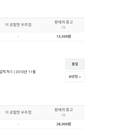
판매자 중고
이 광활한 우주점
(3)
-
13,500원
품절
설픽쳐스
| 2010년 11월
보관함
판매자 중고
이 광활한 우주점
(4)
-
28,000원