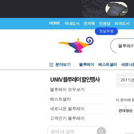
HOME
국내도서
전자책
만권당
외국도서
첫달무료
블루레
분야보기
블루레이
베스트셀러
새로나
UNIV 블루레이 할인행사
블루레이 모두보기
베스트셀러
이 분야에
1
새로나온 블루레이
판매량순
고객인기 블루레이