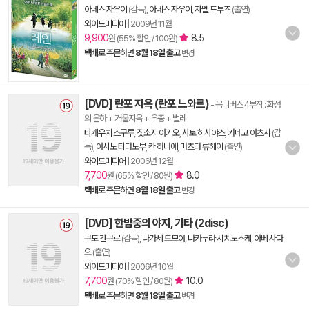
아네스 자우이
(감독),
아네스 자우이
,
자멜 드부즈
(출연)
와이드미디어
|
2009년 11월
9,900
8.5
원 (55% 할인 / 100원)
택배
로 주문하면
8월 18일 출고
변경
[DVD] 란포 지옥 (란포 느와르)
- 옴니버스 4부작 : 화성
의 운하 + 거울지옥 + 우충 + 벌레
타케우치 스구루
,
짓소지 아키오
,
사토 히사야스
,
카네코 아츠시
(감
독),
아사노 타다노부
,
칸 하나에
,
마츠다 류헤이
(출연)
와이드미디어
|
2006년 12월
7,700
8.0
원 (65% 할인 / 80원)
택배
로 주문하면
8월 18일 출고
변경
[DVD] 한밤중의 야지, 기타 (2disc)
쿠도 칸쿠로
(감독),
나가세 토모야
,
나카무라 시치노스케
,
아베 사다
오
(출연)
와이드미디어
|
2006년 10월
7,700
10.0
원 (70% 할인 / 80원)
택배
로 주문하면
8월 18일 출고
변경