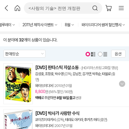
블루레이
2011년 제작사 이벤트
8월
와이드미디어 썸머 할인행사
이 분야에
32
개의 상품이 있습니다.
옵션
[DVD] 판타스틱 자살소동
- [HD리마스트링 고화질 영상]
김성호
,
조창호
,
박수영
(감독),
김남진
,
김가연
,
박휘순
,
타블로
(출
연)
와이드미디어
|
2010년 01월
8,800
원 (56% 할인 / 90원)
택배
로 주문하면
8월 18일 출고
변경
[DVD] 박사가 사랑한 수식
코이즈미 타카시
(감독),
테라오 아키라
,
후카츠 에리
(출연)
와이드미디어
|
2007년 01월