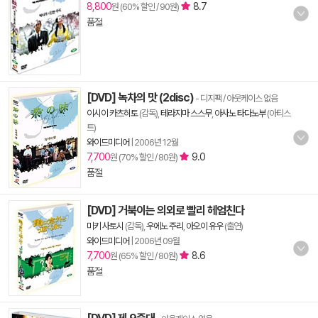
8,800
8.7
원 (60% 할인 / 90원)
품절
[DVD] 녹차의 맛 (2disc)
- 디지팩 / 아웃케이스 없음
이시이 카츠히토
(감독),
테라지마 스스무
,
아사노 타다노부
(아티스
트)
와이드미디어
|
2006년 12월
7,700
9.0
원 (70% 할인 / 80원)
품절
[DVD] 거북이는 의외로 빨리 헤엄친다
미키 사토시
(감독),
우에노 주리
,
아오이 유우
(출연)
와이드미디어
|
2006년 09월
7,700
8.6
원 (65% 할인 / 80원)
품절