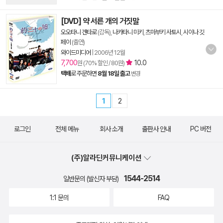
[DVD] 약 서른 개의 거짓말
오오타니 겐타로
(감독),
나카타니 미키
,
츠마부키 사토시
,
시이나 깃
페이
(출연)
와이드미디어
|
2006년 12월
7,700
10.0
원 (70% 할인 / 80원)
택배
로 주문하면
8월 18일 출고
변경
1
2
로그인
전체 메뉴
회사 소개
출판사 안내
PC 버전
(주)알라딘커뮤니케이션
1544-2514
일반문의 (발신자 부담)
1:1 문의
FAQ