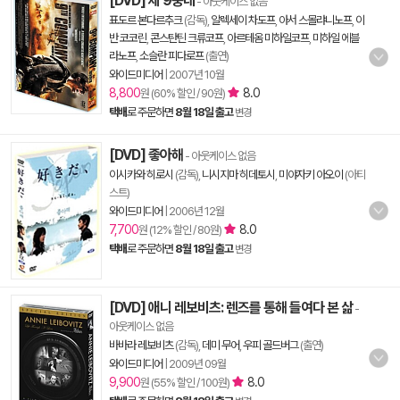
[DVD] 제 9중대
- 아웃케이스 없음
표도르 본다르추크
(감독),
알렉세이 차도프
,
아서 스몰랴니노프
,
이
반 코코린
,
콘스탄틴 크류코프
,
아르테옴 미하일코프
,
미하일 에블
라노프
,
소슬란 피다로프
(출연)
와이드미디어
|
2007년 10월
8,800
8.0
원 (60% 할인 / 90원)
택배
로 주문하면
8월 18일 출고
변경
[DVD] 좋아해
- 아웃케이스 없음
이시카와 히로시
(감독),
니시지마 히데토시
,
미야자키 아오이
(아티
스트)
와이드미디어
|
2006년 12월
7,700
8.0
원 (12% 할인 / 80원)
택배
로 주문하면
8월 18일 출고
변경
[DVD] 애니 레보비츠: 렌즈를 통해 들여다 본 삶
-
아웃케이스 없음
바바라 레보비츠
(감독),
데미 무어
,
우피 골드버그
(출연)
와이드미디어
|
2009년 09월
9,900
8.0
원 (55% 할인 / 100원)