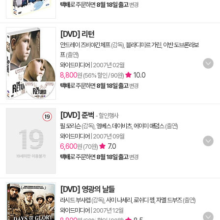
택배
로 주문하면
8월 18일 출고
변경
[DVD] 리턴
안드레이 즈비야긴체프
(감독),
블라디미르 가린
,
이반 도브론라보
프
(출연)
와이드미디어
|
2007년 02월
8,800
10.0
원 (56% 할인 / 90원)
택배
로 주문하면
8월 18일 출고
변경
[DVD] 준벅
- 할인행사
필 모리슨
(감독),
엠베스 데이비츠
,
에이미 애덤스
(출연)
와이드미디어
|
2007년 09월
6,600
7.0
원 (70원)
택배
로 주문하면
8월 18일 출고
변경
[DVD] 영광의 날들
라시드 부샤렙
(감독),
사미 나세리
,
로쉬디 젬
,
자멜 드부즈
(출연)
와이드미디어
|
2007년 12월