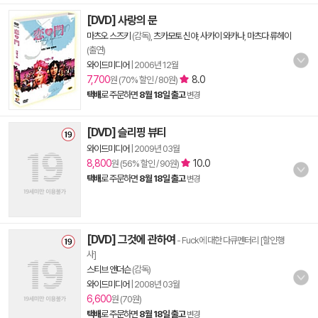
[DVD] 사랑의 문
마츠오 스즈키
(감독),
츠카모토 신야
,
사카이 와카나
,
마츠다 류헤이
(출연)
와이드미디어
|
2006년 12월
7,700
8.0
원 (70% 할인 / 80원)
택배
로 주문하면
8월 18일 출고
변경
[DVD] 슬리핑 뷰티
와이드미디어
|
2009년 03월
8,800
10.0
원 (56% 할인 / 90원)
택배
로 주문하면
8월 18일 출고
변경
[DVD] 그것에 관하여
- Fuck에 대한 다큐멘터리 [할인행
사]
스티브 앤더슨
(감독)
와이드미디어
|
2008년 03월
6,600
원 (70원)
택배
로 주문하면
8월 18일 출고
변경