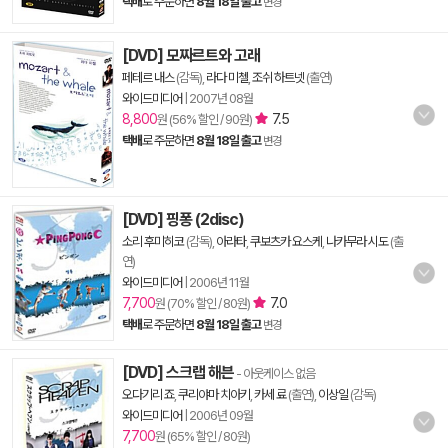
택배
로 주문하면
8월 18일 출고
변경
[DVD] 모짜르트와 고래
페테르 내스
(감독),
라다 미첼
,
조쉬 하트넷
(출연)
와이드미디어
|
2007년 08월
8,800
7.5
원 (56% 할인 / 90원)
택배
로 주문하면
8월 18일 출고
변경
[DVD] 핑퐁 (2disc)
소리 후미히코
(감독),
아라타
,
쿠보츠카 요스케
,
나카무라 시도
(출
연)
와이드미디어
|
2006년 11월
7,700
7.0
원 (70% 할인 / 80원)
택배
로 주문하면
8월 18일 출고
변경
[DVD] 스크랩 해븐
- 아웃케이스 없음
오다기리 죠
,
쿠리야마 치아키
,
카세 료
(출연),
이상일
(감독)
와이드미디어
|
2006년 09월
7,700
원 (65% 할인 / 80원)