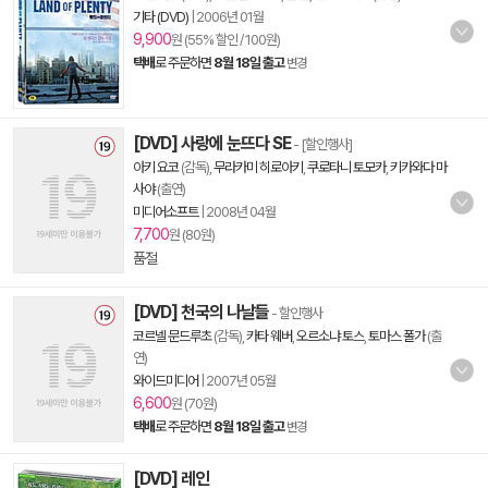
기타 (DVD)
|
2006년 01월
9,900
원 (55% 할인 / 100원)
택배
로 주문하면
8월 18일 출고
변경
[DVD] 사랑에 눈뜨다 SE
- [할인행사]
아키 요코
(감독),
무라카미 히로아키
,
쿠로타니 토모카
,
키카와다 마
사야
(출연)
미디어소프트
|
2008년 04월
7,700
원 (80원)
품절
[DVD] 천국의 나날들
- 할인행사
코르넬 문드루초
(감독),
카타 웨버
,
오르소냐 토스
,
토마스 폴가
(출
연)
와이드미디어
|
2007년 05월
6,600
원 (70원)
택배
로 주문하면
8월 18일 출고
변경
[DVD] 레인