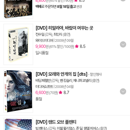
8,800
8.5
원 (60% 할인 / 90원)
택배
로 주문하면
8월 18일 출고
변경
[DVD] 히말라야, 바람이 머무는 곳
전수일
(감독),
최민식
(출연)
와이드미디어
|
2009년 09월
9,900
8.5
원 (61% 할인 / 100원)
일시품절
[DVD] 모래와 안개의 집 [dts]
- 할인행사
바딤 페렐만
(감독),
벤 킹슬리
,
제니퍼 코넬리
(출연)
미디어소프트
|
2008년 04월
6,600
8.7
원 (70원)
품절
[DVD] 랜드 오브 플렌티
빔 벤더스
(감독),
미쉘 윌리엄스
,
존 딜
,
웬델 피어스
(출연)