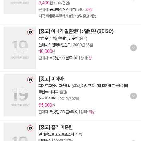
8,400
원 (58% 할인)
판매자 :
중고매장 연신내점
| 상태 :
최상
지금
택배
로 주문하면
8월 10일 출고 가능
[중고] 아내가 결혼했다 : 일반판 (2DISC)
정윤수
(감독),
손예진
,
김주혁
(출연)
플래니스 엔터테인먼트
|
2009년 06월
40,000
원
판매자 :
깨끗한 CD 블루레이
| 상태 :
상
[중고] 메데아
피에르 파올로 파졸리니
(감독),
마시모 지로티
,
마가레트 클레멘티
,
로렌트 터지프
(출연)
에스엠스크린
|
2012년 02월
65,000
원
판매자 :
깨끗한 CD 블루레이
| 상태 :
최상
[중고] 홀리 마운틴
알레한드로 조도로프스키
(감독)
액티버스
|
2008년 07월