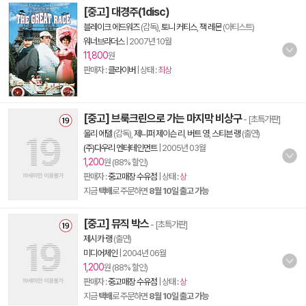
[중고] 대경주(1disc)
블레이크 에드워즈
(감독),
토니 커티스
,
잭 레몬
(아티스트)
워너브라더스
|
2007년 10월
11,800
원
판매자 :
클라이버
| 상태 :
최상
[중고] 브룩크린으로 가는 마지막 비상구
- [초특가판]
울리 에델
(감독),
제니퍼 제이슨 리
,
버트 영
,
스티븐 랭
(출연)
(주)다우리 엔터테인먼트
|
2005년 03월
1,200
원 (88% 할인)
판매자 :
중고매장 수유점
| 상태 :
상
지금
택배
로 주문하면
8월 10일 출고 가능
[중고] 뮤직 박스
- [초특가판]
제시카 랭
(출연)
미디어체인
|
2004년 06월
1,200
원 (88% 할인)
판매자 :
중고매장 수유점
| 상태 :
상
지금
택배
로 주문하면
8월 10일 출고 가능