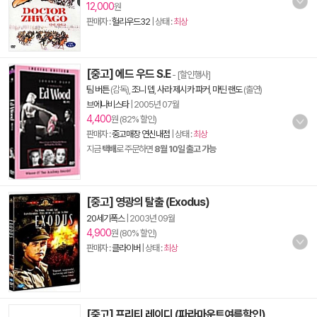
12,000
원
판매자 :
헐리우드32
| 상태 :
최상
[중고] 에드 우드 S.E
- [할인행사]
팀 버튼
(감독),
조니 뎁
,
사라 제시카 파커
,
마틴 랜도
(출연)
브에나비스타
|
2005년 07월
4,400
원 (82% 할인)
판매자 :
중고매장 연신내점
| 상태 :
최상
지금
택배
로 주문하면
8월 10일 출고 가능
[중고] 영광의 탈출 (Exodus)
20세기폭스
|
2003년 09월
4,900
원 (80% 할인)
판매자 :
클라이버
| 상태 :
최상
[중고] 프리티 레이디 (파라마운트여름할인)