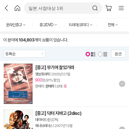
온라인중고
중고DVD
드라마/코미디
전체
이 분야에
104,803
개의 상품이 있습니다.
옵션
[중고] 무기여 잘있거라
영상프라자
|
2005년 07월
900
원 (91% 할인)
판매자 :
판매자
| 상태 :
중
[중고] 닥터 지바고 (2disc)
데이비드 린
(감독)
워너브라더스
|
2007년 12월