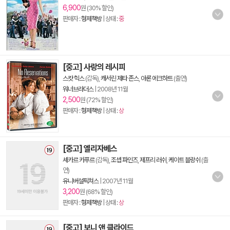
6,900
원 (30% 할인)
판매자 :
형제책방
| 상태 :
중
[중고] 사랑의 레시피
스캇 힉스
(감독),
캐서린 제타 존스
,
아론 에크하트
(출연)
워너브라더스
|
2008년 11월
2,500
원 (72% 할인)
판매자 :
형제책방
| 상태 :
상
[중고] 엘리자베스
셰카르 카푸르
(감독),
조셉 파인즈
,
제프리 러쉬
,
케이트 블랑쉬
(출
연)
유니버설픽쳐스
|
2007년 11월
3,200
원 (68% 할인)
판매자 :
형제책방
| 상태 :
상
[중고] 보니 앤 클라이드