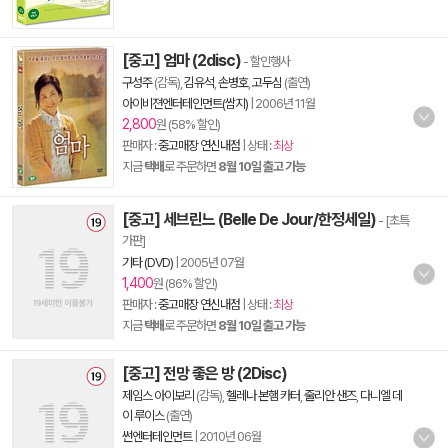
[중고] 엄마 (2disc)
- 할인행사
구성주
(감독),
김유석
,
손병호
,
고두심
(출연)
아이비젼엔터테인먼트(쌈지)
|
2006년 11월
2,800
원 (58% 할인)
판매자 :
중고매장 연신내점
| 상태 :
최상
지금
택배
로 주문하면
8월 10일 출고 가능
[중고] 세브린느 (Belle De Jour/한정세일)
- [초특
가판]
기타 (DVD)
|
2005년 07월
1,400
원 (86% 할인)
판매자 :
중고매장 연신내점
| 상태 :
최상
지금
택배
로 주문하면
8월 10일 출고 가능
[중고] 전망 좋은 방 (2Disc)
제임스 아이보리
(감독),
헬레나 본햄 카터
,
줄리안 샌즈
,
다니엘 데
이 루이스
(출연)
썬엔터테인먼트
|
2010년 06월