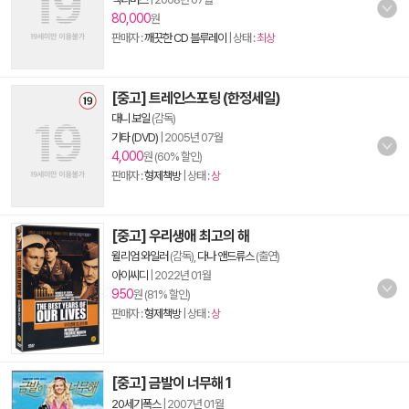
80,000
원
판매자 :
깨끗한 CD 블루레이
| 상태 :
최상
[중고] 트레인스포팅 (한정세일)
대니 보일
(감독)
기타 (DVD)
|
2005년 07월
4,000
원 (60% 할인)
판매자 :
형제책방
| 상태 :
상
[중고] 우리생애 최고의 해
윌리엄 와일러
(감독),
다나 앤드류스
(출연)
아이씨디
|
2022년 01월
950
원 (81% 할인)
판매자 :
형제책방
| 상태 :
상
[중고] 금발이 너무해 1
20세기폭스
|
2007년 01월