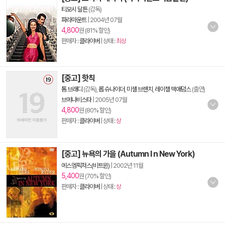
티모시 달튼
(감독)
파라마운트
|
2004년 07월
4,800
원 (81% 할인)
판매자 :
클라이버
| 상태 :
최상
[중고] 핫칙
톰 브래디
(감독),
롭 슈나이더
,
미셸 브랜치
,
레이첼 맥애덤스
(출연)
브에나비스타
|
2005년 07월
4,800
원 (80% 할인)
판매자 :
클라이버
| 상태 :
상
[중고] 뉴욕의 가을 (Autumn I n New York)
에스엠픽쳐스(비트윈)
|
2002년 11월
5,400
원 (70% 할인)
판매자 :
클라이버
| 상태 :
상