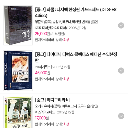
[중고] 괴물 : 디지팩 한정판 기프트세트 (DTS-ES
4disc)
봉준호
(감독),
송강호
,
배두나
,
박해일
,
변희봉
(출연)
KD미디어(케이디미디어)
|
2006년 12월
25,000
원 (31% 할인)
판매자 :
하하하
| 상태 :
최상
[중고] 타이타닉 디럭스 콜렉터스 에디션 수입한정
판
20세기폭스
|
2005년 12월
45,000
원
판매자 :
하하하
| 상태 :
최상
[중고] 딱따구리와 비
오키타 슈이치
(감독),
야쿠쇼 코지
,
오구리 슌
(출연)
에스와이코마드
|
2012년 12월
17,000
원
판매자 :
하하하
| 상태 :
최상