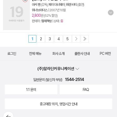
아서 펜
(감독),
페이 더너웨이
,
워렌 비티
(출연)
워너브라더스
|
2007년 10월
2,800
원 (52% 할인)
판매자 :
형제책방
| 상태 :
중
1
2
3
4
5
로그인
전체 메뉴
회사 소개
출판사 안내
PC 버전
(주)알라딘커뮤니케이션
1544-2514
일반문의 (발신자 부담)
1:1 문의
FAQ
중고매장 위치, 영업시간 안내
뒤로가