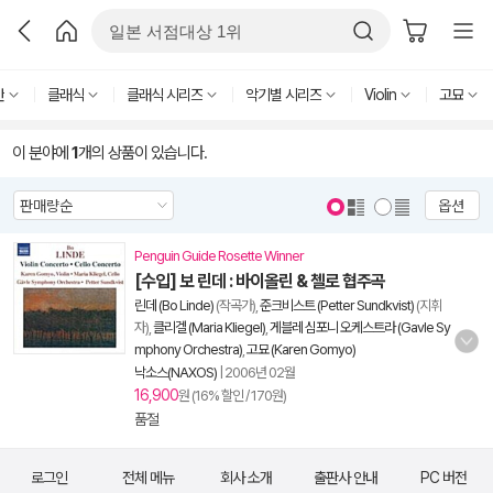
반
클래식
클래식 시리즈
악기별 시리즈
Violin
고묘
이 분야에
1
개의 상품이 있습니다.
옵션
Penguin Guide Rosette Winner
[수입] 보 린데 : 바이올린 & 첼로 협주곡
린데 (Bo Linde)
(작곡가),
준크비스트 (Petter Sundkvist)
(지휘
자),
클리겔 (Maria Kliegel)
,
게블레 심포니 오케스트라 (Gavle Sy
mphony Orchestra)
,
고묘 (Karen Gomyo)
낙소스(NAXOS)
|
2006년 02월
16,900
원 (16% 할인 / 170원)
품절
로그인
전체 메뉴
회사 소개
출판사 안내
PC 버전