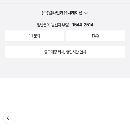
(주)알라딘커뮤니케이션
1544-2514
일반문의 (발신자 부담)
1:1 문의
FAQ
중고매장 위치, 영업시간 안내
뒤로가
기