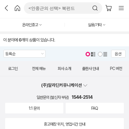
온라인중고
실용/기타
이 분야에
0
개의 상품이 있습니다.
옵션
로그인
전체 메뉴
회사 소개
출판사 안내
PC 버전
(주)알라딘커뮤니케이션
1544-2514
일반문의 (발신자 부담)
1:1 문의
FAQ
중고매장 위치, 영업시간 안내