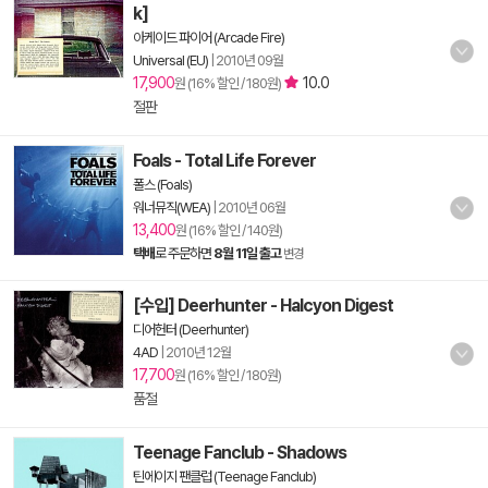
k]
아케이드 파이어 (Arcade Fire)
Universal (EU)
|
2010년 09월
17,900
10.0
원 (16% 할인 / 180원)
절판
Foals - Total Life Forever
폴스 (Foals)
워너뮤직(WEA)
|
2010년 06월
13,400
원 (16% 할인 / 140원)
택배
로 주문하면
8월 11일 출고
변경
[수입] Deerhunter - Halcyon Digest
디어헌터 (Deerhunter)
4AD
|
2010년 12월
17,700
원 (16% 할인 / 180원)
품절
Teenage Fanclub - Shadows
틴에이지 팬클럽 (Teenage Fanclub)