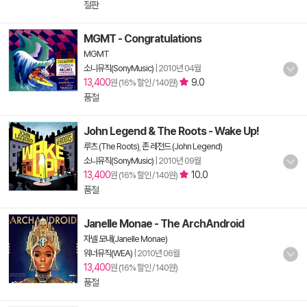
절판
MGMT - Congratulations
MGMT
소니뮤직(SonyMusic)
|
2010년 04월
13,400
9.0
원 (16% 할인 / 140원)
품절
John Legend & The Roots - Wake Up!
루츠 (The Roots)
,
존 레전드 (John Legend)
소니뮤직(SonyMusic)
|
2010년 09월
13,400
10.0
원 (16% 할인 / 140원)
품절
Janelle Monae - The ArchAndroid
자넬 모내(Janelle Monae)
워너뮤직(WEA)
|
2010년 06월
13,400
원 (16% 할인 / 140원)
품절