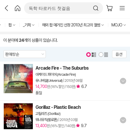
팝
_기획
해외 팝 매거진 선정 2010년 최고의 앨범
MOJO
이 분야에
24
개의 상품이 있습니다.
옵션
Arcade Fire - The Suburbs
아케이드 파이어 (Arcade Fire)
유니버설(Universal)
|
2010년 08월
14,700
6.7
원 (16% 할인 / 150원)
품절
Gorillaz - Plastic Beach
고릴라즈 (Gorillaz)
워너뮤직(팔로폰)
|
2010년 03월
13,400
9.7
원 (16% 할인 / 140원)