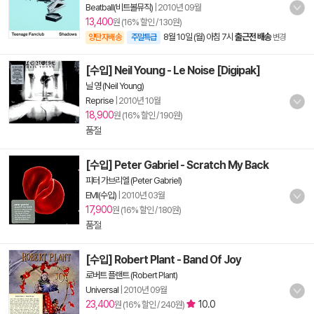
Beatball(비트볼뮤직)
|
2010년 09월
13,400
원 (16% 할인 / 130원)
8월 10일 (월) 아침 7시
출근전 배송
양탄자배송
주말특급
변경
[수입] Neil Young - Le Noise [Digipak]
닐 영 (Neil Young)
Reprise
|
2010년 10월
18,900
원 (16% 할인 / 190원)
품절
[수입] Peter Gabriel - Scratch My Back
피터 가브리엘 (Peter Gabriel)
EMI(수입)
|
2010년 03월
17,900
원 (16% 할인 / 180원)
품절
[수입] Robert Plant - Band Of Joy
로버트 플랜트 (Robert Plant)
Universal
|
2010년 09월
23,400
10.0
원 (16% 할인 / 240원)