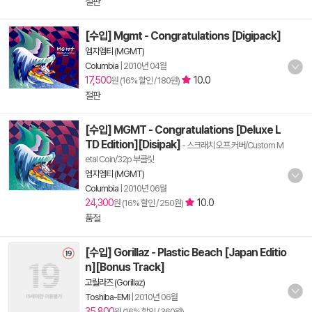
절판
[수입] Mgmt - Congratulations [Digipack]
엠지엠티 (MGMT)
Columbia
|
2010년 04월
17,500
10.0
원 (16% 할인 / 180원)
절판
[수입] MGMT - Congratulations [Deluxe L
TD Edition][Disipak]
- 스크래치 오프 커버/Custom M
etal Coin/32p 부클릿
엠지엠티 (MGMT)
Columbia
|
2010년 06월
24,300
10.0
원 (16% 할인 / 250원)
품절
[수입] Gorillaz - Plastic Beach [Japan Editio
n][Bonus Track]
고릴라즈 (Gorillaz)
Toshiba-EMI
|
2010년 06월
35,800
원 (16% 할인 / 360원)