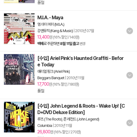
품절
M.I.A. - Maya
엠 아이 에이 (M.I.A.)
강앤뮤직 (Kang & Music)
|
2010년 07월
13,400
원 (16% 할인 / 140원)
택배
로 주문하면
8월 11일 출고
변경
[수입] Ariel Pink's Haunted Graffiti - Befor
e Today
애리얼 핑크 (Ariel Pink)
Beggars Banquet
|
2010년 11월
17,700
원 (16% 할인 / 180원)
품절
[수입] John Legend & Roots - Wake Up! [C
D+DVD Deluxe Edition]
루츠 (The Roots)
,
존 레전드 (John Legend)
Columbia
|
2010년 11월
26,800
원 (16% 할인 / 270원)