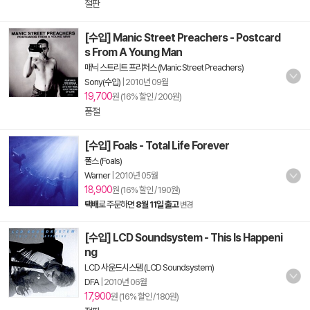
절판
[수입] Manic Street Preachers - Postcard
s From A Young Man
매닉 스트리트 프리처스 (Manic Street Preachers)
Sony(수입)
|
2010년 09월
19,700
원 (16% 할인 / 200원)
품절
[수입] Foals - Total Life Forever
폴스 (Foals)
Warner
|
2010년 05월
18,900
원 (16% 할인 / 190원)
택배
로 주문하면
8월 11일 출고
변경
[수입] LCD Soundsystem - This Is Happeni
ng
LCD 사운드시스템 (LCD Soundsystem)
DFA
|
2010년 06월
17,900
원 (16% 할인 / 180원)