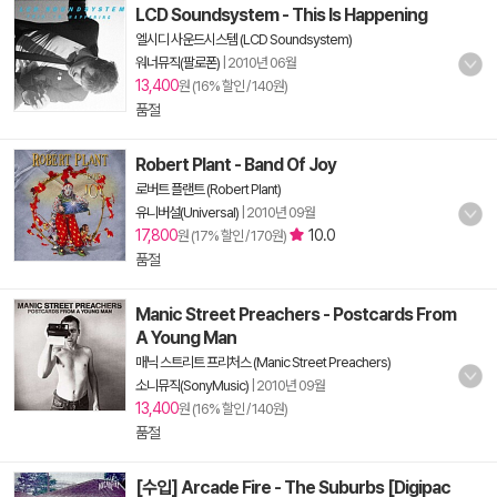
LCD Soundsystem - This Is Happening
엘시디 사운드시스템 (LCD Soundsystem)
워너뮤직(팔로폰)
|
2010년 06월
13,400
원 (16% 할인 / 140원)
품절
Robert Plant - Band Of Joy
로버트 플랜트 (Robert Plant)
유니버설(Universal)
|
2010년 09월
17,800
10.0
원 (17% 할인 / 170원)
품절
Manic Street Preachers - Postcards From
A Young Man
매닉 스트리트 프리처스 (Manic Street Preachers)
소니뮤직(SonyMusic)
|
2010년 09월
13,400
원 (16% 할인 / 140원)
품절
[수입] Arcade Fire - The Suburbs [Digipac