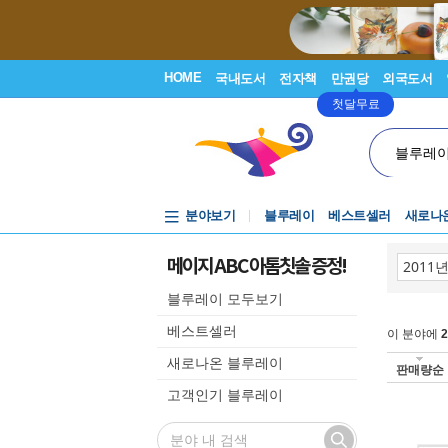
HOME
국내도서
전자책
만권당
외국도서
첫달무료
블루레
분야보기
블루레이
베스트셀러
새로나
메이지 ABC 아톰칫솔 증정!
블루레이 모두보기
베스트셀러
이 분야에
2
새로나온 블루레이
판매량순
고객인기 블루레이