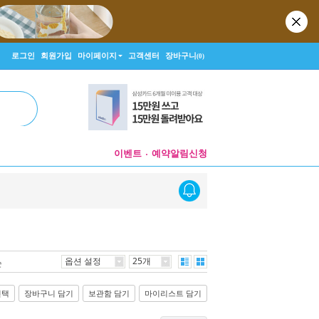
로그인
회원가입
마이페이지
고객센터
장바구니
(0)
이벤트
예약알림신청
옵션 설정
25개
순
선택
장바구니 담기
보관함 담기
마이리스트 담기