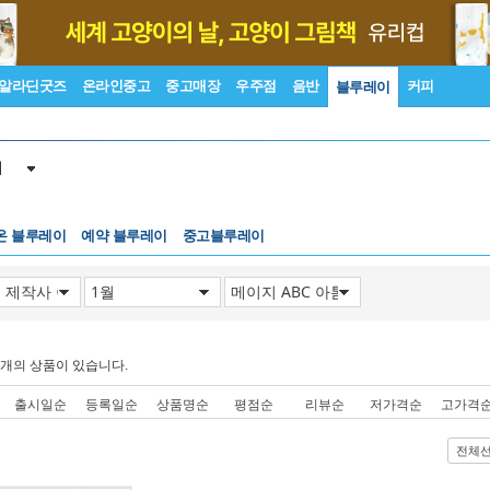
알라딘굿즈
온라인중고
중고매장
우주점
음반
커피
블루레이
이
온 블루레이
예약 블루레이
중고블루레이
개의 상품이 있습니다.
출시일순
등록일순
상품명순
평점순
리뷰순
저가격순
고가격
전체