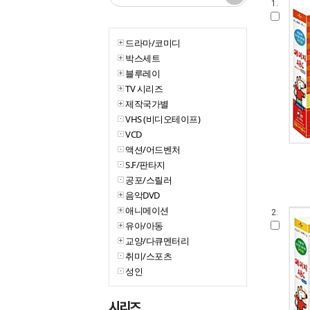
1.
드라마/코미디
박스세트
블루레이
TV 시리즈
제작국가별
VHS (비디오테이프)
VCD
액션/어드벤처
S.F/판타지
공포/스릴러
음악DVD
애니메이션
2.
유아/아동
교양/다큐멘터리
취미/스포츠
성인
시리즈