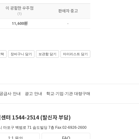
이 광활한 우주점
판매자 중고
(1)
11,600원
-
선택
장바구니 담기
보관함 담기
마이리스트 담기
공급사 안내
광고 안내
학교·기업·기관 대량구매
센터 1544-2514 (발신자 부담)
 마포구 백범로 71 숨도빌딩 7층
Fax 02-6926-2600
1:1 문의
FAQ