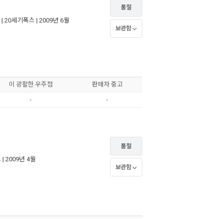
품절
 |
20세기폭스
| 2009년 6월
보관함
이 광활한 우주점
판매자 중고
-
-
품절
스
| 2009년 4월
보관함