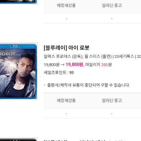
매장새상품
알라딘 중고
-
-
[블루레이] 아이 로봇
알렉스 프로야스
(감독),
윌 스미스
(출연) |
20세기폭스
| 2
19,800원
19,800
원 →
, 마일리지
원
200
세일즈포인트 :
93
출판사/제작사 유통이 중단되어 구할 수 없습니다.
매장새상품
알라딘 중고
-
-