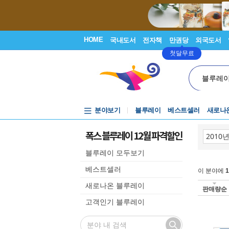
HOME
국내도서
전자책
만권당
외국도서
첫달무료
블루레
분야보기
블루레이
베스트셀러
새로나
폭스 블루레이 12월 파격할인
블루레이 모두보기
베스트셀러
이 분야에
1
새로나온 블루레이
판매량순
고객인기 블루레이