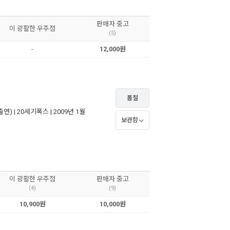
판매자 중고
이 광활한 우주점
(5)
-
12,000원
품절
출연) |
20세기폭스
| 2009년 1월
보관함
이 광활한 우주점
판매자 중고
(4)
(9)
10,900원
10,000원