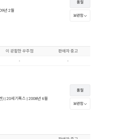
품절
009년 2월
보관함
이 광활한 우주점
판매자 중고
-
-
품절
) |
20세기폭스
| 2008년 6월
보관함