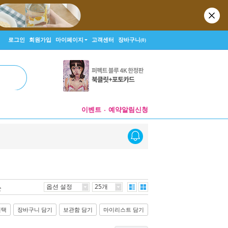
로그인
회원가입
마이페이지
고객센터
장바구니
(0)
이벤트
예약알림신청
옵션 설정
25개
순
선택
장바구니 담기
보관함 담기
마이리스트 담기