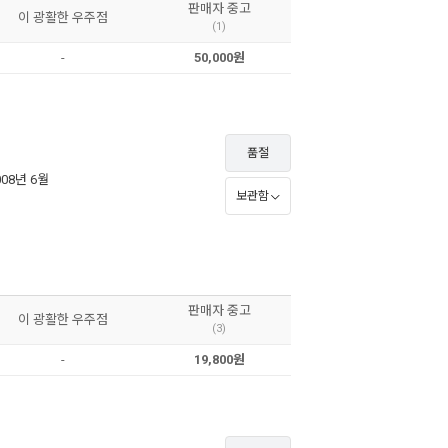
판매자 중고
이 광활한 우주점
(1)
-
50,000원
품절
008년 6월
보관함
판매자 중고
이 광활한 우주점
(3)
-
19,800원