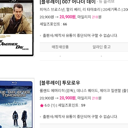
[블루레이] 007 어나더 데이
- 뉴 슬리브
피어스 브로스넌
,
할리 베리
,
리 타마호리
|
20세기폭스
| 2
20,900원
20,900
원 →
, 마일리지
원
210
세일즈포인트 :
66
출판사/제작사 유통이 중단되어 구할 수 없습니다.
매장새상품
알라딘 중고
-
-
[블루레이] 투모로우
롤랜드 에머리히
(감독),
데니스 퀘이드
,
제이크 질렌할
(출연
20,900원
20,900
원 →
, 마일리지
원
210
6.0
(
1
) | 세일즈포인트 :
59
출판사/제작사 유통이 중단되어 구할 수 없습니다.