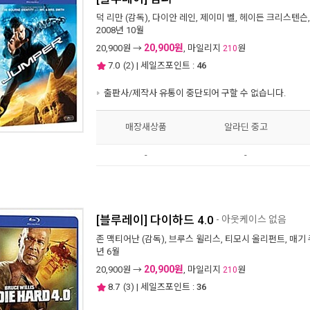
덕 리만
(감독),
다이안 레인
,
제이미 벨
,
헤이든 크리스텐슨
2008년 10월
20,900원
20,900
원 →
, 마일리지
원
210
7.0
(
2
) | 세일즈포인트 :
46
출판사/제작사 유통이 중단되어 구할 수 없습니다.
매장새상품
알라딘 중고
-
-
[블루레이] 다이하드 4.0
- 아웃케이스 없음
존 맥티어난
(감독),
브루스 윌리스
,
티모시 올리펀트
,
매기 
년 6월
20,900원
20,900
원 →
, 마일리지
원
210
8.7
(
3
) | 세일즈포인트 :
36