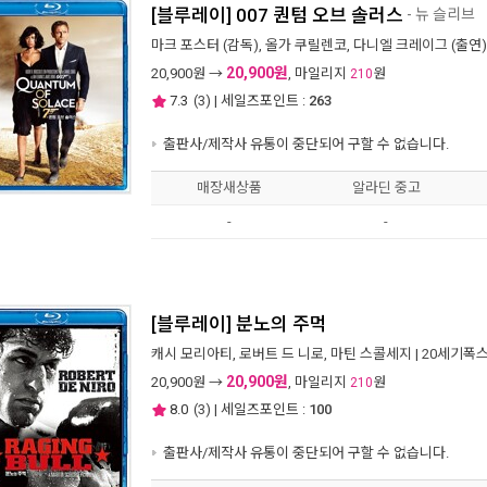
[블루레이] 007 퀀텀 오브 솔러스
- 뉴 슬리브
마크 포스터
(감독),
올가 쿠릴렌코
,
다니엘 크레이그
(출연)
20,900원
20,900
원 →
, 마일리지
원
210
7.3
(
3
) | 세일즈포인트 :
263
출판사/제작사 유통이 중단되어 구할 수 없습니다.
매장새상품
알라딘 중고
-
-
[블루레이] 분노의 주먹
캐시 모리아티
,
로버트 드 니로
,
마틴 스콜세지
|
20세기폭
20,900원
20,900
원 →
, 마일리지
원
210
8.0
(
3
) | 세일즈포인트 :
100
출판사/제작사 유통이 중단되어 구할 수 없습니다.