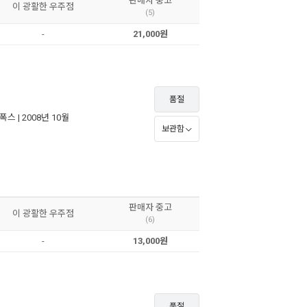
판매자 중고
이 광활한 우주점
(5)
-
21,000원
품절
기폭스
| 2008년 10월
보관함
판매자 중고
이 광활한 우주점
(6)
-
13,000원
품절