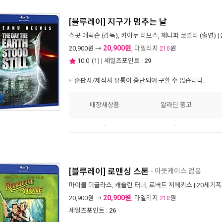
[블루레이] 지구가 멈추는 날
스콧 데릭슨
(감독),
키아누 리브스
,
제니퍼 코넬리
(출연) |
20,900원
20,900
원 →
, 마일리지
원
210
10.0
(
1
) | 세일즈포인트 :
29
출판사/제작사 유통이 중단되어 구할 수 없습니다.
매장새상품
알라딘 중고
-
-
[블루레이] 로맨싱 스톤
- 아웃케이스 없음
마이클 더글라스
,
캐슬린 터너
,
로버트 저메키스
|
20세기
20,900원
20,900
원 →
, 마일리지
원
210
세일즈포인트 :
26