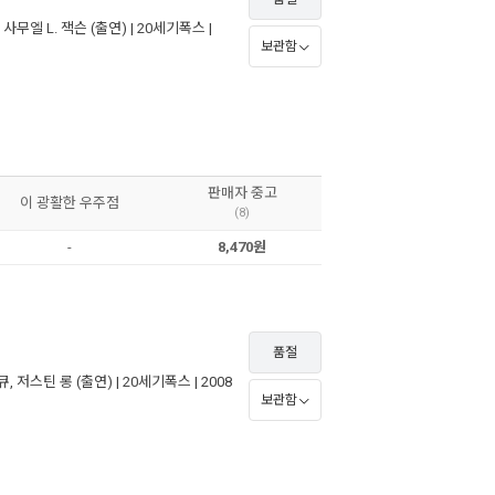
,
사무엘 L. 잭슨
(출연) |
20세기폭스
|
보관함
판매자 중고
이 광활한 우주점
(8)
-
8,470원
품절
큐
,
저스틴 롱
(출연) |
20세기폭스
| 2008
보관함