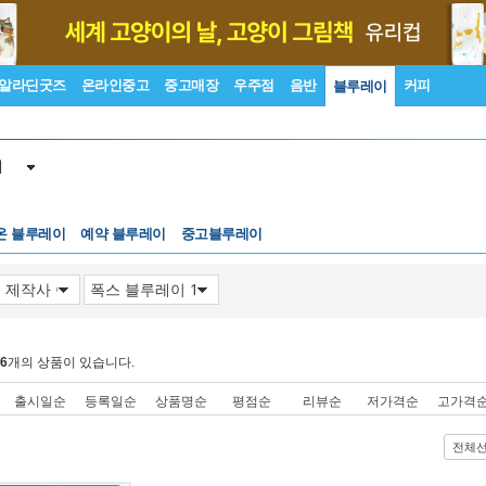
알라딘굿즈
온라인중고
중고매장
우주점
음반
커피
블루레이
이
온 블루레이
예약 블루레이
중고블루레이
6
개의 상품이 있습니다.
출시일순
등록일순
상품명순
평점순
리뷰순
저가격순
고가격
전체