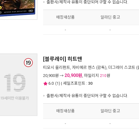
출판사/제작사 유통이 중단되어 구할 수 없습니다.
매장새상품
알라딘 중고
-
-
[블루레이] 히트맨
티모시 올리펀트
,
자비에르 젠스
(감독),
더그레이 스코트
(
20,900원
20,900
원 →
, 마일리지
원
210
6.0
(
1
) | 세일즈포인트 :
30
출판사/제작사 유통이 중단되어 구할 수 없습니다.
매장새상품
알라딘 중고
-
-