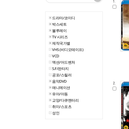
1.
드라마/코미디
박스세트
블루레이
TV 시리즈
제작국가별
VHS (비디오테이프)
VCD
액션/어드벤처
S.F/판타지
공포/스릴러
음악DVD
2.
애니메이션
유아/아동
교양/다큐멘터리
취미/스포츠
성인