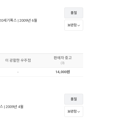
품절
20세기폭스
| 2009년 6월
보관함
판매자 중고
이 광활한 우주점
(3)
-
14,000원
품절
폭스
| 2009년 4월
보관함