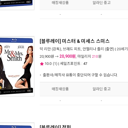
매장새상품
알라딘 중고
-
-
[블루레이] 미스터 & 미세스 스미스
덕 리만
(감독),
브래드 피트
,
안젤리나 졸리
(출연) |
20세
20,900원
20,900
원 →
, 마일리지
원
210
10.0
(
1
) | 세일즈포인트 :
47
출판사/제작사 유통이 중단되어 구할 수 없습니다.
매장새상품
알라딘 중고
-
-
[블루레이] 점퍼