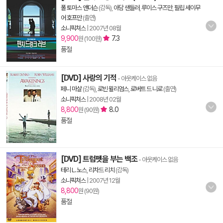
폴 토마스 앤더슨
(감독),
아담 샌들러
,
루이스 구즈만
,
필립 세이무
어 호프만
(출연)
소니픽쳐스
|
2007년 08월
9,900
7.3
원 (100원)
품절
[DVD] 사랑의 기적
- 아웃케이스 없음
페니 마샬
(감독),
로빈 윌리엄스
,
로버트 드 니로
(출연)
소니픽쳐스
|
2008년 02월
8,800
8.0
원 (90원)
품절
[DVD] 트럼펫을 부는 백조
- 아웃케이스 없음
테리 L. 노스
,
리차드 리치
(감독)
소니픽쳐스
|
2007년 12월
8,800
원 (90원)
품절