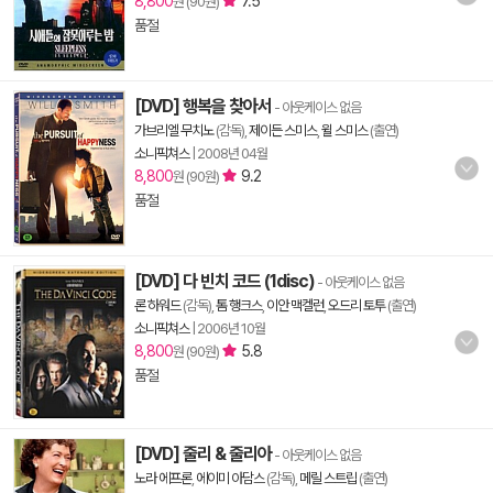
8,800
7.5
원 (90원)
품절
[DVD] 행복을 찾아서
- 아웃케이스 없음
가브리엘 무치노
(감독),
제이든 스미스
,
윌 스미스
(출연)
소니픽쳐스
|
2008년 04월
8,800
9.2
원 (90원)
품절
[DVD] 다 빈치 코드 (1disc)
- 아웃케이스 없음
론 하워드
(감독),
톰 행크스
,
이안 맥켈런
,
오드리 토투
(출연)
소니픽쳐스
|
2006년 10월
8,800
5.8
원 (90원)
품절
[DVD] 줄리 & 줄리아
- 아웃케이스 없음
노라 에프론
,
에이미 아담스
(감독),
메릴 스트립
(출연)