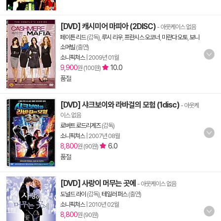
[DVD] 캐시미어 마피아 (2DISC)
- 아웃케이스 없음
페이튼 리드
(감독),
루시 리우
,
프란시스 오코너
,
미란다 오토
,
보니
소머빌
(출연)
소니픽쳐스
|
2009년 01월
9,900
10.0
원 (100원)
품절
[DVD] 샤크보이와 라바걸의 모험 (1disc)
- 아웃케
이스 없음
로버트 로드리게즈
(감독)
소니픽쳐스
|
2007년 08월
8,800
6.0
원 (90원)
품절
[DVD] 사랑이 머무는 곳에
- 아웃케이스 없음
도널드 라이
(감독),
테일러 퍼스
(출연)
소니픽쳐스
|
2010년 02월
8,800
원 (90원)