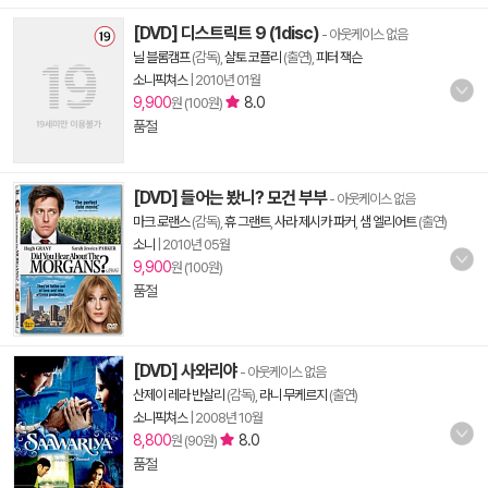
[DVD] 디스트릭트 9 (1disc)
- 아웃케이스 없음
닐 블롬캠프
(감독),
샬토 코플리
(출연),
피터 잭슨
소니픽쳐스
|
2010년 01월
9,900
8.0
원 (100원)
품절
[DVD] 들어는 봤니? 모건 부부
- 아웃케이스 없음
마크 로랜스
(감독),
휴 그랜트
,
사라 제시카 파커
,
샘 엘리어트
(출연)
소니
|
2010년 05월
9,900
원 (100원)
품절
[DVD] 사와리야
- 아웃케이스 없음
산제이 레라 반살리
(감독),
라니 무케르지
(출연)
소니픽쳐스
|
2008년 10월
8,800
8.0
원 (90원)
품절