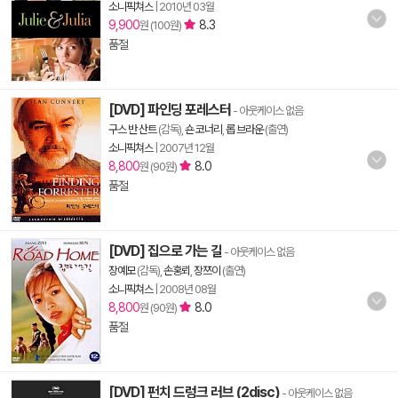
소니픽쳐스
|
2010년 03월
9,900
8.3
원 (100원)
품절
[DVD] 파인딩 포레스터
- 아웃케이스 없음
구스 반 산트
(감독),
숀 코너리
,
롭 브라운
(출연)
소니픽쳐스
|
2007년 12월
8,800
8.0
원 (90원)
품절
[DVD] 집으로 가는 길
- 아웃케이스 없음
장예모
(감독),
손홍뢰
,
장쯔이
(출연)
소니픽쳐스
|
2008년 08월
8,800
8.0
원 (90원)
품절
[DVD] 펀치 드렁크 러브 (2disc)
- 아웃케이스 없음