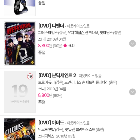
품절
[DVD] 디펜더
- 아웃케이스 없음
피터 스테빙스
(감독),
우디 해럴슨
,
산드라 오
,
캣 데닝스
(출연)
소니
|
2010년 04월
8,800
6.0
원 (90원)
품절
[DVD] 분닥세인트 2
- 아웃케이스 없음
트로이 듀피
(감독),
노먼 리더스
,
숀 패트릭 플래너리
(출연)
소니
|
2010년 04월
8,800
원 (90원)
품절
[DVD] 아머드
- 아웃케이스 없음
님로드 앤탈
(감독),
맷 딜런
,
콜럼버스 쇼트
(출연)
소니픽쳐스
|
2010년 03월