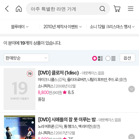
블루레이
2010년 제작사 이벤트
소니 12월 크리스마스 행사
이 분야에
19
개의 상품이 있습니다.
옵션
[DVD] 클로저 (1disc)
- 아웃케이스 없음
마이크 니콜스
(감독),
줄리아 로버츠
,
나탈리 포트만
,
주드 로
(출연)
소니픽쳐스
|
2008년 02월
8,800
8.5
원 (90원)
품절
[DVD] 시애틀의 잠 못 이루는 밤
- 아웃케이스 없음
노라 에프론
(감독),
톰 행크스
,
멕 라이언
(출연)
소니픽쳐스
|
2007년 12월