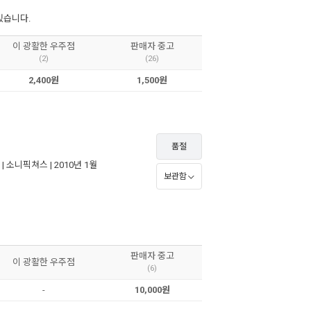
있습니다.
이 광활한 우주점
판매자 중고
(2)
(26)
2,400원
1,500원
품절
 |
소니픽쳐스
| 2010년 1월
보관함
판매자 중고
이 광활한 우주점
(6)
-
10,000원