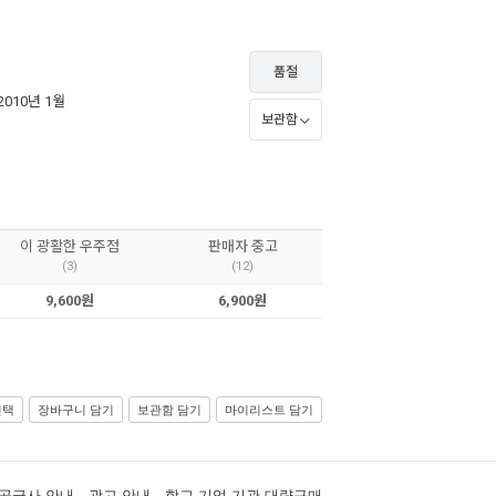
품절
 2010년 1월
보관함
이 광활한 우주점
판매자 중고
(3)
(12)
9,600원
6,900원
선택
장바구니 담기
보관함 담기
마이리스트 담기
공급사 안내
광고 안내
학교·기업·기관 대량구매