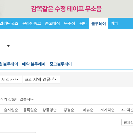
알라딘굿즈
온라인중고
중고매장
우주점
음반
커피
블루레이
이
온 블루레이
예약 블루레이
중고블루레이
개의 상품이 있습니다.
출시일순
등록일순
상품명순
평점순
리뷰순
저가격순
고가격
전체