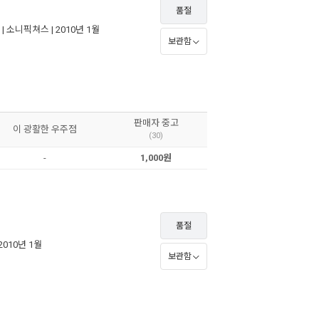
품절
 |
소니픽쳐스
| 2010년 1월
보관함
판매자 중고
이 광활한 우주점
(30)
-
1,000원
품절
 2010년 1월
보관함