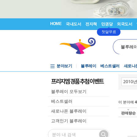
HOME
국내도서
전자책
만권당
외국도서
첫달무료
블루레
분야보기
블루레이
베스트셀러
새로나
프리지엠 경품 추첨 이벤트
블루레이 모두보기
베스트셀러
이 분야에
4
새로나온 블루레이
판매량순
고객인기 블루레이