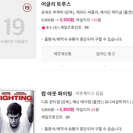
어글리 트루스
로버트 루케틱
(감독),
제라드 버틀러
,
캐서린 헤이글
(출연)
9,900원
9,900
원 →
, 마일리지
원
100
8.5
(
4
) | 세일즈포인트 :
39
출판사/제작사 유통이 중단되어 구할 수 없습니다.
매장새상품
알라딘 중고
-
-
컴 아웃 파이팅
- 아웃케이스 없음
디토 몬티엘
(감독),
채닝 테이텀
(출연) |
유니버설픽쳐스
|
5,800원
5,800
원 →
, 마일리지
원
60
세일즈포인트 :
20
출판사/제작사 유통이 중단되어 구할 수 없습니다.