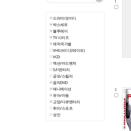
1.
드라마/코미디
박스세트
블루레이
TV 시리즈
제작국가별
VHS (비디오테이프)
VCD
액션/어드벤처
S.F/판타지
공포/스릴러
음악DVD
애니메이션
2.
유아/아동
교양/다큐멘터리
취미/스포츠
성인