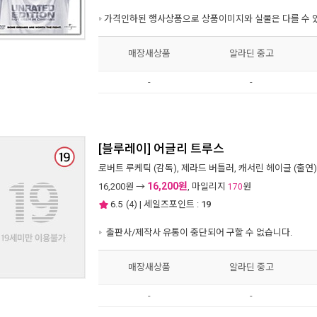
가격인하된 행사상품으로 상품이미지와 실물은 다를 수 
매장새상품
알라딘 중고
-
-
[블루레이] 어글리 트루스
로버트 루케틱
(감독),
제라드 버틀러
,
캐서린 헤이글
(출연)
16,200원
16,200
원 →
, 마일리지
원
170
6.5
(
4
) | 세일즈포인트 :
19
출판사/제작사 유통이 중단되어 구할 수 없습니다.
매장새상품
알라딘 중고
-
-