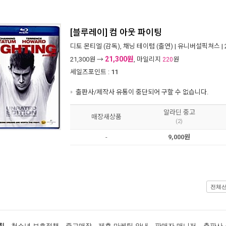
[블루레이] 컴 아웃 파이팅
디토 몬티엘
(감독),
채닝 테이텀
(출연) |
유니버설픽쳐스
|
21,300원
21,300
원 →
, 마일리지
원
220
세일즈포인트 :
11
출판사/제작사 유통이 중단되어 구할 수 없습니다.
알라딘 중고
매장새상품
(2)
-
9,000원
전체
침
청소년 보호정책
중고매장
제휴·마케팅 안내
판매자 매니저
출판사·