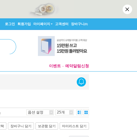
로그인
회원가입
마이페이지
고객센터
장바구니
(0)
이벤트
예약알림신청
옵션 설정
25개
순
선택
장바구니 담기
보관함 담기
마이리스트 담기