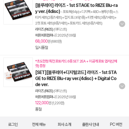
[블루레이] 라이즈 - 1st STAGE to RIIZE Blu-ra
y ver. (4disc)
- 포토북(64p)+디지팩+4BD+봉투(1종)+스
티커 세트(2종/1세트)+접지 포스터(1종)+티켓 세트(3종/1세트)+
2컷 포토 세트(8종/1세트)+포토카드 세트(6종/1세트)
라이즈 (RIIZE)
(아티스트)
에프에프컴퍼니
|
2025년 09월
68,000
원 (680원)
일시품절
*초도한정 특전 포토카드 6종 SET 2EA + 미공개 포토 엽서(단체
컷) 증정
[SET][블루레이+디지털코드] 라이즈 - 1st STA
GE to RIIZE Blu-ray ver.(4disc) + Digital Co
de ver.
라이즈 (RIIZE)
(아티스트)
에프에프컴퍼니
|
2025년 09월
122,000
원 (1,220원)
품절
로그인
전체 메뉴
회사 소개
출판사 안내
PC 버전