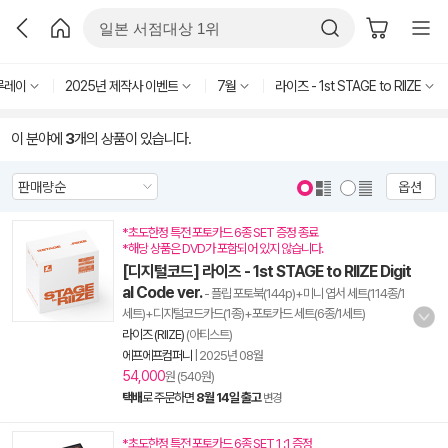
루레이
2025년 제작사 이벤트
7월
라이즈 - 1st STAGE to RIIZE
이 분야에
3
개의 상품이 있습니다.
옵션
*초도한정 특전 포토카드 6종 SET 증정 종료
*해당 상품은 DVD가 포함되어 있지 않습니다.
[디지털코드] 라이즈 - 1st STAGE to RIIZE Digit
al Code ver.
- 플립 포토북(144p)+미니 엽서 세트(114종/1
세트)+디지털코드카드(1종)+포토카드 세트(6종/1세트)
라이즈 (RIIZE)
(아티스트)
에프에프컴퍼니
|
2025년 08월
54,000
원 (540원)
택배
로 주문하면
8월 14일 출고
변경
*초도한정 특전 포토카드 6종 SET 1 :1 증정