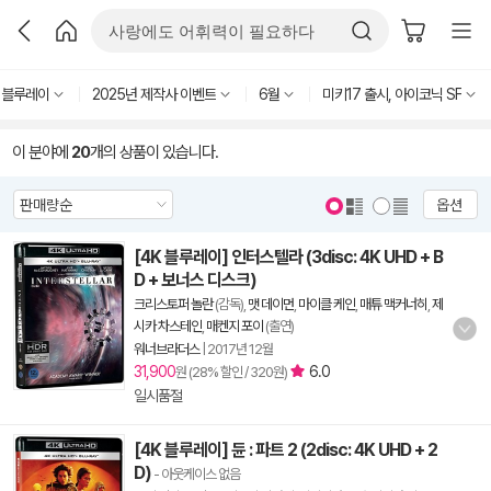
블루레이
2025년 제작사 이벤트
6월
미키17 출시, 아이코닉 SF
이 분야에
20
개의 상품이 있습니다.
옵션
[4K 블루레이] 인터스텔라 (3disc: 4K UHD + B
D + 보너스 디스크)
크리스토퍼 놀란
(감독),
맷 데이먼
,
마이클 케인
,
매튜 맥커너히
,
제
시카 차스테인
,
매켄지 포이
(출연)
워너브라더스
|
2017년 12월
31,900
6.0
원 (28% 할인 / 320원)
일시품절
[4K 블루레이] 듄 : 파트 2 (2disc: 4K UHD + 2
D)
- 아웃케이스 없음