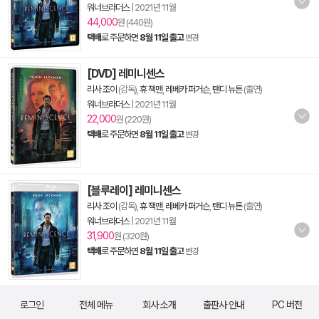
워너브라더스
|
2021년 11월
44,000
원 (440원)
택배
로 주문하면
8월 11일 출고
변경
[DVD] 레미니센스
리사 조이
(감독),
휴 잭맨
,
레베카 퍼거슨
,
탠디 뉴튼
(출연)
워너브라더스
|
2021년 11월
22,000
원 (220원)
택배
로 주문하면
8월 11일 출고
변경
[블루레이] 레미니센스
리사 조이
(감독),
휴 잭맨
,
레베카 퍼거슨
,
탠디 뉴튼
(출연)
워너브라더스
|
2021년 11월
31,900
원 (320원)
택배
로 주문하면
8월 11일 출고
변경
로그인
전체 메뉴
회사 소개
출판사 안내
PC 버전