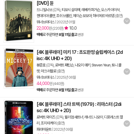
[DVD] 듄
드니 빌뇌브
(감독),
티모시 샬라메
,
레베카 퍼거슨
,
오스카 아이삭
,
젠데이아 콜먼
,
조쉬 브롤린
,
제이슨 모모아
,
하비에르 바르뎀
(출연)
워너브라더스
|
2022년 01월
22,000
10.0
원 (220원)
택배
로 주문하면
8월 11일 출고
변경
[4K 블루레이] 미키 17 : 초도한정 슬립케이스 (2d
isc: 4K UHD + 2D)
봉준호
(감독),
로버트 패틴슨
,
나오미 애키
,
Steven Yeun
,
토니 콜
렛
,
마크 러팔로
(출연)
워너브라더스
|
2025년 06월
44,000
원 (440원)
택배
로 주문하면
8월 11일 출고
변경
[4K 블루레이] 스타 트렉 (1979) : 리마스터 (2di
sc: 4K UHD + 2D)
로버트 와이즈
(감독),
윌리엄 섀트너
,
레너드 니모이
,
디포레스트 켈
리
,
조지 타케이
(출연)
파라마운트
|
2022년 09월