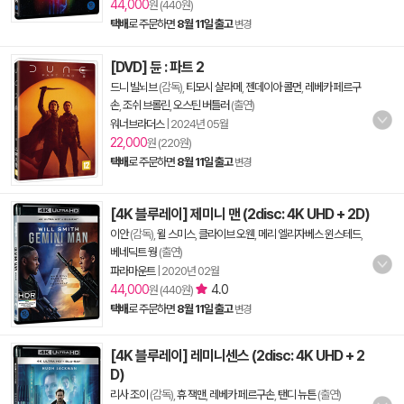
44,000
원 (440원)
택배
로 주문하면
8월 11일 출고
변경
[DVD] 듄 : 파트 2
드니 빌뇌브
(감독),
티모시 샬라메
,
젠데이아 콜먼
,
레베카 페르구
손
,
조쉬 브롤린
,
오스틴 버틀러
(출연)
워너브라더스
|
2024년 05월
22,000
원 (220원)
택배
로 주문하면
8월 11일 출고
변경
[4K 블루레이] 제미니 맨 (2disc: 4K UHD + 2D)
이안
(감독),
윌 스미스
,
클라이브 오웬
,
메리 엘리자베스 윈스테드
,
베네딕트 웡
(출연)
파라마운트
|
2020년 02월
44,000
4.0
원 (440원)
택배
로 주문하면
8월 11일 출고
변경
[4K 블루레이] 레미니센스 (2disc: 4K UHD + 2
D)
리사 조이
(감독),
휴 잭맨
,
레베카 페르구손
,
탠디 뉴튼
(출연)