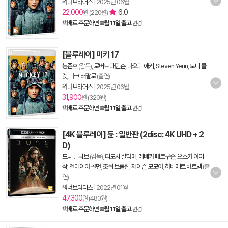
워너브라더스
|
2025년 06월
22,000
6.0
원 (220원)
택배
로 주문하면
8월 11일 출고
변경
[블루레이] 미키 17
봉준호
(감독),
로버트 패틴슨
,
나오미 애키
,
Steven Yeun
,
토니 콜
렛
,
마크 러팔로
(출연)
워너브라더스
|
2025년 06월
31,900
원 (320원)
택배
로 주문하면
8월 11일 출고
변경
[4K 블루레이] 듄 : 일반판 (2disc: 4K UHD + 2
D)
드니 빌뇌브
(감독),
티모시 샬라메
,
레베카 페르구손
,
오스카 아이
삭
,
젠데이아 콜먼
,
조쉬 브롤린
,
제이슨 모모아
,
하비에르 바르뎀
(출
연)
워너브라더스
|
2022년 01월
47,300
원 (480원)
택배
로 주문하면
8월 11일 출고
변경