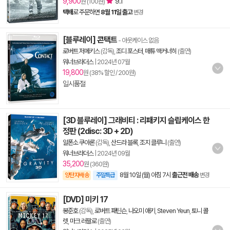
9,900
9.1
원 (100원)
택배
로 주문하면
8월 11일 출고
변경
[블루레이] 콘택트
- 아웃케이스 없음
로버트 저메키스
(감독),
조디 포스터
,
매튜 맥커너히
(출연)
워너브라더스
|
2024년 07월
19,800
원 (38% 할인 / 200원)
일시품절
[3D 블루레이] 그래비티 : 리패키지 슬립케이스 한
정판 (2disc: 3D + 2D)
알폰소 쿠아론
(감독),
산드라 블록
,
조지 클루니
(출연)
워너브라더스
|
2024년 09월
35,200
원 (360원)
8월 10일 (월) 아침 7시
출근전 배송
양탄자배송
주말특급
변경
[DVD] 미키 17
봉준호
(감독),
로버트 패틴슨
,
나오미 애키
,
Steven Yeun
,
토니 콜
렛
,
마크 러팔로
(출연)