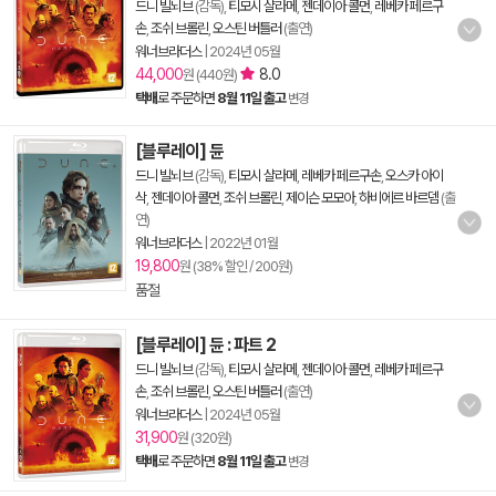
드니 빌뇌브
(감독),
티모시 샬라메
,
젠데이아 콜먼
,
레베카 페르구
손
,
조쉬 브롤린
,
오스틴 버틀러
(출연)
워너브라더스
|
2024년 05월
44,000
8.0
원 (440원)
택배
로 주문하면
8월 11일 출고
변경
[블루레이] 듄
드니 빌뇌브
(감독),
티모시 샬라메
,
레베카 페르구손
,
오스카 아이
삭
,
젠데이아 콜먼
,
조쉬 브롤린
,
제이슨 모모아
,
하비에르 바르뎀
(출
연)
워너브라더스
|
2022년 01월
19,800
원 (38% 할인 / 200원)
품절
[블루레이] 듄 : 파트 2
드니 빌뇌브
(감독),
티모시 샬라메
,
젠데이아 콜먼
,
레베카 페르구
손
,
조쉬 브롤린
,
오스틴 버틀러
(출연)
워너브라더스
|
2024년 05월
31,900
원 (320원)
택배
로 주문하면
8월 11일 출고
변경