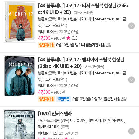
[4K 블루레이] 미키 17 : 티저 스틸북 한정판 (2dis
c: 4K UHD + 2D)
- 아트카드(9종)
봉준호
(감독),
로버트 패틴슨
,
나오미 애키
,
Steven Yeun
,
토니 콜
렛
,
마크 러팔로
(출연)
워너브라더스
|
2025년 06월
47,300
9.3
원 (480원)
8월 10일 (월) 밤 11시
잠들기전 배송
양탄자배송
변경
[4K 블루레이] 미키 17 : 엠파이어 스틸북 한정판
(2disc: 4K UHD + 2D)
- 아트카드(9종)
봉준호
(감독),
로버트 패틴슨
,
나오미 애키
,
Steven Yeun
,
토니 콜
렛
,
마크 러팔로
(출연)
워너브라더스
|
2025년 06월
47,300
원 (480원)
8월 10일 (월) 아침 7시
출근전 배송
양탄자배송
주말특급
변경
[DVD] 인터스텔라
크리스토퍼 놀란
(감독),
마이클 케인
,
매튜 맥커너히
,
앤 해서웨이
,
제시카 차스테인
(출연)
워너브라더스
|
2015년 04월