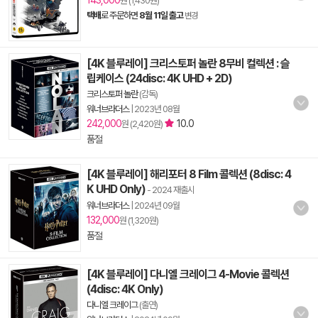
143,000
원 (1,430원)
택배
로 주문하면
8월 11일 출고
변경
[4K 블루레이] 크리스토퍼 놀란 8무비 컬렉션 : 슬
립케이스 (24disc: 4K UHD + 2D)
크리스토퍼 놀란
(감독)
워너브라더스
|
2023년 08월
242,000
10.0
원 (2,420원)
품절
[4K 블루레이] 해리포터 8 Film 콜렉션 (8disc: 4
K UHD Only)
- 2024 재출시
워너브라더스
|
2024년 09월
132,000
원 (1,320원)
품절
[4K 블루레이] 다니엘 크레이그 4-Movie 콜렉션
(4disc: 4K Only)
다니엘 크레이그
(출연)