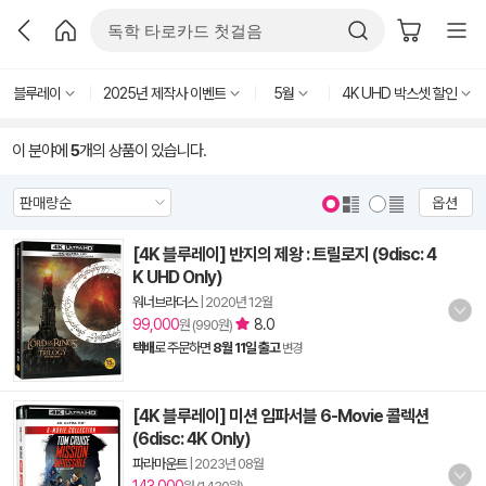
블루레이
2025년 제작사 이벤트
5월
4K UHD 박스셋 할인
이 분야에
5
개의 상품이 있습니다.
옵션
[4K 블루레이] 반지의 제왕 : 트릴로지 (9disc: 4
K UHD Only)
워너브라더스
|
2020년 12월
99,000
8.0
원 (990원)
택배
로 주문하면
8월 11일 출고
변경
[4K 블루레이] 미션 임파서블 6-Movie 콜렉션
(6disc: 4K Only)
파라마운트
|
2023년 08월