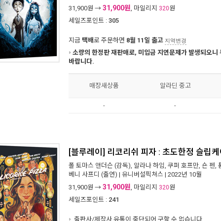
31,900원
31,900
원 →
, 마일리지
원
320
세일즈포인트 :
305
지금
택배
로 주문하면
8월 11일 출고
지역변경
소량의 한정판 재판매로, 미입금 지연문제가 발생되오니 
바랍니다.
매장새상품
알라딘 중고
-
-
[블루레이] 리코리쉬 피자 : 초도한정 슬립
폴 토마스 앤더슨
(감독),
알라나 하임
,
쿠퍼 호프만
,
숀 펜
,
베니 사프디
(출연) |
유니버설픽쳐스
| 2022년 10월
31,900원
31,900
원 →
, 마일리지
원
320
세일즈포인트 :
241
출판사/제작사 유통이 중단되어 구할 수 없습니다.