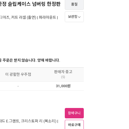
초도한정 슬립케이스 넘버링 한정판
품절
보관함
 디아즈
,
커트 러셀
(출연) |
파라마운트
|
 주문은 받지 않습니다. 양해 바랍니다.
판매자 중고
이 광활한 우주점
(5)
-
31,000원
장바구니
차드 E.그랜트
,
크리스토퍼 리
(목소리) |
바로구매