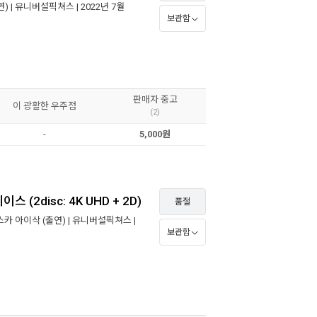
) |
유니버설픽쳐스
| 2022년 7월
보관함
판매자 중고
이 광활한 우주점
(2)
-
5,000원
(2disc: 4K UHD + 2D)
품절
스카 아이삭
(출연) |
유니버설픽쳐스
|
보관함