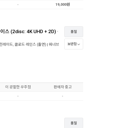
-
19,000원
(2disc: 4K UHD + 2D)
-
품절
보관함
 헌레이드
,
클로드 레인스
(출연) |
워너브
이 광활한 우주점
판매자 중고
-
-
품절