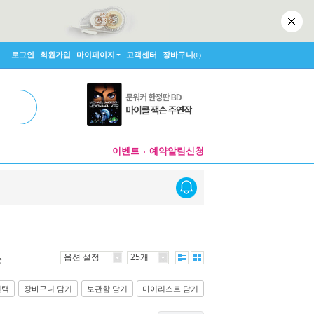
로그인
회원가입
마이페이지
고객센터
장바구니
(0)
이벤트
예약알림신청
옵션 설정
25개
순
선택
장바구니 담기
보관함 담기
마이리스트 담기