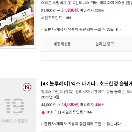
스티븐 스필버그
(감독),
데니스 위버
,
에디 파이어스톤
(출연
31,900원
31,900
원 →
, 마일리지
원
320
세일즈포인트 :
189
출판사/제작사 유통이 중단되어 구할 수 없습니다.
매장새상품
알라딘 중고
-
-
[4K 블루레이] 엑스 마키나 : 초도한정 슬립케이스 
알렉스 가랜드
(감독),
알리시아 비칸데르
,
돔놀 글리슨
,
오
2022년 9월
44,000원
44,000
원 →
, 마일리지
원
440
10.0
(
1
) | 세일즈포인트 :
166
출판사/제작사 유통이 중단되어 구할 수 없습니다.