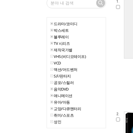
1.
드라마/코미디
박스세트
블루레이
TV 시리즈
제작국가별
VHS (비디오테이프)
VCD
액션/어드벤처
S.F/판타지
공포/스릴러
음악DVD
애니메이션
유아/아동
교양/다큐멘터리
2.
취미/스포츠
성인