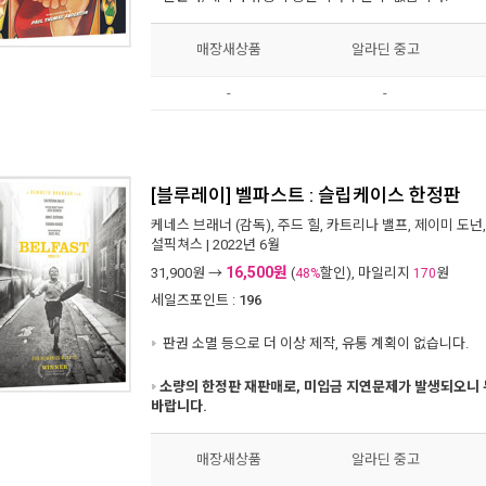
매장새상품
알라딘 중고
-
-
[블루레이] 벨파스트 : 슬립케이스 한정판
케네스 브래너
(감독),
주드 힐
,
카트리나 밸프
,
제이미 도넌
설픽쳐스
| 2022년 6월
16,500원
31,900
원 →
(
할인), 마일리지
원
48%
170
세일즈포인트 :
196
판권 소멸 등으로 더 이상 제작, 유통 계획이 없습니다.
소량의 한정판 재판매로, 미입금 지연문제가 발생되오니 
바랍니다.
매장새상품
알라딘 중고