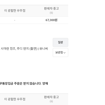
판매자 중고
이 광활한 우주점
(6)
-
67,300원
절판
,
시아란 힌즈
,
주디 덴치
(출연) |
유니버
보관함
무통장입금 주문은 받지 않습니다. 양해
판매자 중고
이 광활한 우주점
(6)