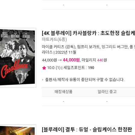
-
-
[4K 블루레이] 카사블랑카 : 초도한정 슬립케이스 
아트카드(6종)
마이클 커티즈
(감독),
험프리 보가트
,
잉그리드 버그만
,
폴
라더스
| 2022년 11월
44,000원
44,000
원 →
, 마일리지
원
440
10.0
(
1
) | 세일즈포인트 :
190
출판사/제작사 유통이 중단되어 구할 수 없습니다.
매장새상품
알라딘 중고
-
-
[블루레이] 결투 : 듀얼 - 슬립케이스 한정판