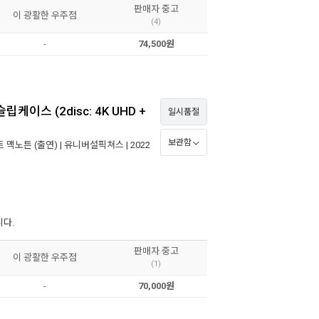
판매자 중고
이 광활한 우주점
(4)
-
74,500원
립케이스 (2disc: 4K UHD +
일시품절
보관함
트 맥노튼
(출연) |
유니버설픽쳐스
| 2022
니다.
판매자 중고
이 광활한 우주점
(1)
-
70,000원