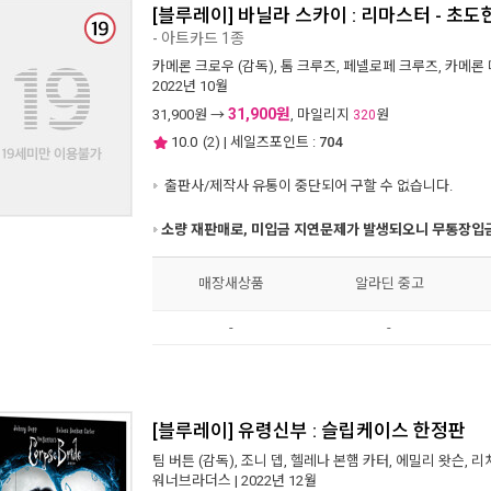
[블루레이] 바닐라 스카이 : 리마스터 - 
- 아트카드 1종
카메론 크로우
(감독),
톰 크루즈
,
페넬로페 크루즈
,
카메론
2022년 10월
31,900원
31,900
원 →
, 마일리지
원
320
10.0
(
2
) | 세일즈포인트 :
704
출판사/제작사 유통이 중단되어 구할 수 없습니다.
소량 재판매로, 미입금 지연문제가 발생되오니 무통장입금
매장새상품
알라딘 중고
-
-
[블루레이] 유령신부 : 슬립케이스 한정판
팀 버튼
(감독),
조니 뎁
,
헬레나 본햄 카터
,
에밀리 왓슨
,
리
워너브라더스
| 2022년 12월