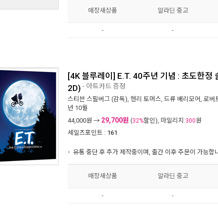
매장새상품
알라딘 중고
-
-
[4K 블루레이] E.T. 40주년 기념 : 초도한정 슬
- 아트카드 증정
2D)
스티븐 스필버그
(감독),
헨리 토머스
,
드류 배리모어
,
로버
년 10월
29,700원
44,000
원 →
(
할인), 마일리지
원
32%
300
세일즈포인트 :
161
유통 중단 후 추가 제작중이며, 출간 이후 주문이 가능합
매장새상품
알라딘 중고
-
-