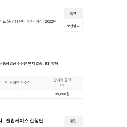
절판
피트
(출연) |
유니버설픽쳐스
| 2022년
보관함
무통장입금 주문은 받지 않습니다. 양해
판매자 중고
이 광활한 우주점
(7)
-
39,000원
다 : 슬립케이스 한정판
품절