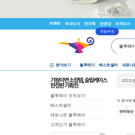
HOME
국내도서
전자책
만권당
외국도서
첫달무료
블루레
분야보기
블루레이
베스트셀러
새로나
기왕이면 소장템, 슬립케이스
한정판 기획전
블루레이 모두보기
이 분야에
2
베스트셀러
판매량순
새로나온 블루레이
고객인기 블루레이