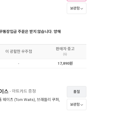
보관함
무통장입금 주문은 받지 않습니다. 양해
판매자 중고
이 광활한 우주점
(6)
-
17,890원
케이스
- 아트카드 증정
품절
톰 웨이츠 (Tom Waits)
,
브래들리 쿠퍼
,
보관함