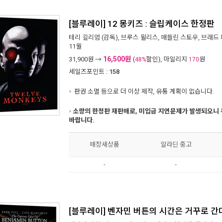
[블루레이] 12 몽키즈 : 슬립케이스 한정판
테리 길리엄
(감독),
브루스 윌리스
,
매들린 스토우
,
브래드 
11월
16,500원
31,900
원 →
(
할인), 마일리지
원
48%
170
세일즈포인트 :
158
판권 소멸 등으로 더 이상 제작, 유통 계획이 없습니다.
소량의 한정판 재판매로, 미입금 지연문제가 발생되오니 
바랍니다.
매장새상품
알라딘 중고
-
-
[블루레이] 벤자민 버튼의 시간은 거꾸로 간