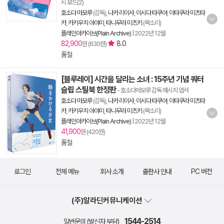
시 보드(2)
호소다 마모루
(감독),
나카 리이사
,
이시다 타쿠야
,
이타쿠라 미츠타
카
,
카키우치 아야미
,
타니무라 미츠키
(목소리)
플레인아카이브(Plain Archive)
|
2022년 12월
82,900
8.0
원 (830원)
품절
[블루레이] 시간을 달리는 소녀 : 15주년 기념 쿼터
슬립 스틸북 한정판
- 호소다마모루 감독 메시지 엽서
호소다 마모루
(감독),
나카 리이사
,
이시다 타쿠야
,
이타쿠라 미츠타
카
,
카키우치 아야미
,
타니무라 미츠키
(목소리)
플레인아카이브(Plain Archive)
|
2022년 12월
41,900
원 (420원)
품절
로그인
전체 메뉴
회사 소개
출판사 안내
PC 버전
(주)알라딘커뮤니케이션
1544-2514
일반문의 (발신자 부담)