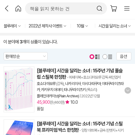
블루레이
2022년 제작사 이벤트
10월
시간을 달리는 소녀
이 분야에
3
개의 상품이 있습니다.
옵션
[블루레이] 시간을 달리는 소녀 : 15주년 기념 풀슬
립 스틸북 한정판
- 에세이북+호소다마모루 감독 싸인엽서
호소다 마모루
(감독),
나카 리이사
,
이시다 타쿠야
,
이타쿠라 미츠타
카
,
카키우치 아야미
,
타니무라 미츠키
(목소리)
플레인아카이브(Plain Archive)
|
2022년 12월
45,900
10.0
원 (460원)
품절
[블루레이] 시간을 달리는 소녀 : 15주년 기념 스틸
북 프리미엄 박스 한정판
- 양장 아트북+금속 핀뱃지+시키