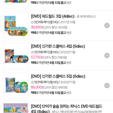
택배
로 주문하면
8월 13일 출고
변경
[DVD] 워드월드 3집 (4disc)
- 총 18개 에피소드
스크린에듀케이션(DVD)
|
2017년 10월
39,600
원 (25% 할인 / 400원)
택배
로 주문하면
8월 13일 출고
변경
[DVD] 신기한 스쿨버스 4집 (5disc)
스크린에듀케이션(DVD)
|
2020년 11월
57,750
원 (25% 할인 / 580원)
택배
로 주문하면
8월 13일 출고
변경
[DVD] 신기한 스쿨버스 5집 (6disc)
스크린에듀케이션(DVD)
|
2020년 11월
66,000
원 (25% 할인 / 660원)
택배
로 주문하면
8월 13일 출고
변경
[DVD] 단어가 술술 읽히는 파닉스 DVD 워드월드
4집 (8disc)
- 파닉스 액티비티북 1권 (104p/올컬러/세이펜