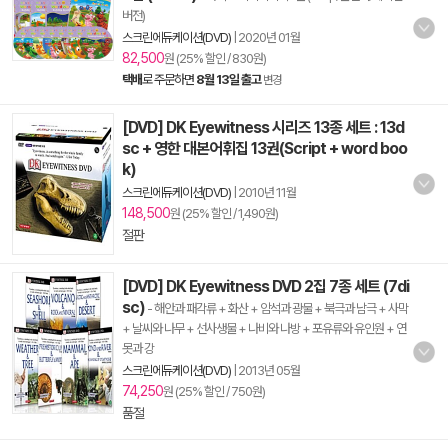
버전)
스크린에듀케이션(DVD)
|
2020년 01월
82,500
원 (25% 할인 / 830원)
택배
로 주문하면
8월 13일 출고
변경
[DVD] DK Eyewitness 시리즈 13종 세트 : 13d
sc + 영한 대본어휘집 13권(Script + word boo
k)
스크린에듀케이션(DVD)
|
2010년 11월
148,500
원 (25% 할인 / 1,490원)
절판
[DVD] DK Eyewitness DVD 2집 7종 세트 (7di
sc)
- 해안과 패각류 + 화산 + 암석과 광물 + 북극과 남극 + 사막
+ 날씨와 나무 + 선사생물 + 나비와 나방 + 포유류와 유인원 + 연
못과 강
스크린에듀케이션(DVD)
|
2013년 05월
74,250
원 (25% 할인 / 750원)
품절