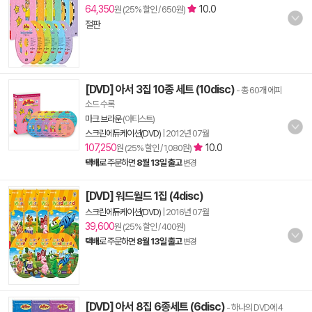
64,350
10.0
원 (25% 할인 / 650원)
절판
[DVD] 아서 3집 10종 세트 (10disc)
- 총 60개 에피
소드 수록
마크 브라운
(아티스트)
스크린에듀케이션(DVD)
|
2012년 07월
107,250
10.0
원 (25% 할인 / 1,080원)
택배
로 주문하면
8월 13일 출고
변경
[DVD] 워드월드 1집 (4disc)
스크린에듀케이션(DVD)
|
2016년 07월
39,600
원 (25% 할인 / 400원)
택배
로 주문하면
8월 13일 출고
변경
[DVD] 아서 8집 6종세트 (6disc)
- 하나의 DVD에 4