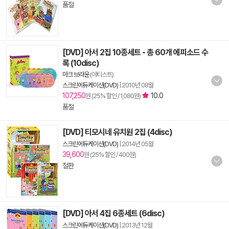
품절
[DVD] 아서 2집 10종세트 - 총 60개 에피소드 수
록 (10disc)
마크 브라운
(아티스트)
스크린에듀케이션(DVD)
|
2010년 08월
107,250
10.0
원 (25% 할인 / 1,080원)
품절
[DVD] 티모시네 유치원 2집 (4disc)
스크린에듀케이션(DVD)
|
2014년 05월
39,600
원 (25% 할인 / 400원)
절판
[DVD] 아서 4집 6종세트 (6disc)
스크린에듀케이션(DVD)
|
2013년 12월