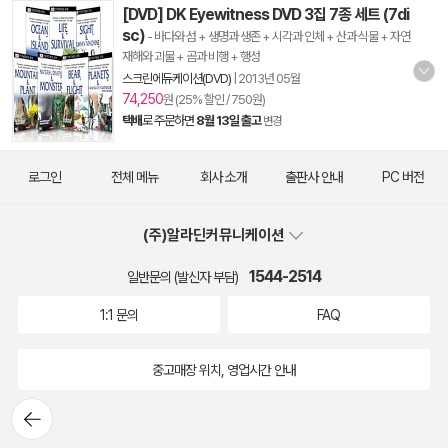
[DVD] DK Eyewitness DVD 3집 7종 세트 (7di
sc)
- 바다와 섬 + 생명과 생존 + 시각과 인체 + 산과 식물 + 자연
재해와 괴물 + 곰과 비행 + 행성
스크린에듀케이션(DVD)
|
2013년 05월
74,250
원 (25% 할인 / 750원)
택배
로 주문하면
8월 13일 출고
변경
로그인
전체 메뉴
회사 소개
출판사 안내
PC 버전
(주)알라딘커뮤니케이션
1544-2514
일반문의 (발신자 부담)
1:1 문의
FAQ
중고매장 위치, 영업시간 안내
뒤로가
기