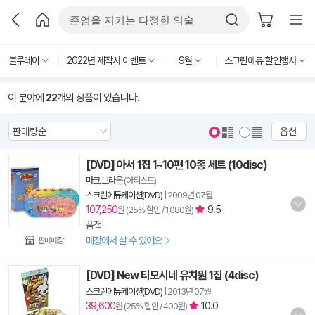
블루레이
2022년 제작사 이벤트
9월
스크린에듀 할인행사
이 분야에
22
개의 상품이 있습니다.
옵션
[DVD] 아서 1집 1~10편 10종 세트 (10disc)
마크 브라운
(아티스트)
스크린에듀케이션(DVD)
|
2009년 07월
107,250
9.5
원 (25% 할인 / 1,080원)
품절
매장에서 살 수 있어요
판매매장
[DVD] New 티모시네 유치원 1집 (4disc)
스크린에듀케이션(DVD)
|
2013년 07월
39,600
10.0
원 (25% 할인 / 400원)