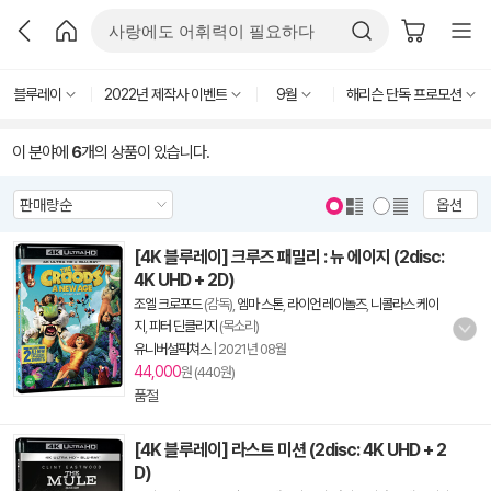
블루레이
2022년 제작사 이벤트
9월
해리슨 단독 프로모션
이 분야에
6
개의 상품이 있습니다.
옵션
[4K 블루레이] 크루즈 패밀리 : 뉴 에이지 (2disc:
4K UHD + 2D)
조엘 크로포드
(감독),
엠마 스톤
,
라이언 레이놀즈
,
니콜라스 케이
지
,
피터 딘클리지
(목소리)
유니버설픽쳐스
|
2021년 08월
44,000
원 (440원)
품절
[4K 블루레이] 라스트 미션 (2disc: 4K UHD + 2
D)