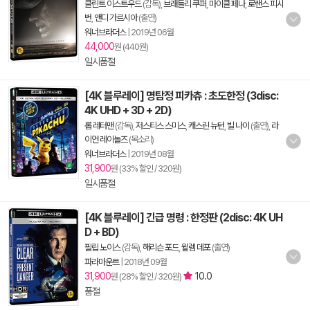
클린트 이스트우드
(감독),
브래들리 쿠퍼
,
마이클 페나
,
로랜스 피시
번
,
앤디 가르시아
(출연)
워너브라더스
|
2019년 06월
44,000
원 (440원)
일시품절
[4K 블루레이] 명탐정 피카츄 : 초도한정 (3disc:
4K UHD + 3D + 2D)
롭 레터맨
(감독),
저스티스 스미스
,
캐스린 뉴턴
,
빌 나이
(출연),
라
이언 레이놀즈
(목소리)
워너브라더스
|
2019년 08월
31,900
원 (33% 할인 / 320원)
일시품절
[4K 블루레이] 긴급 명령 : 한정판 (2disc: 4K UH
D + BD)
필립 노이스
(감독),
해리슨 포드
,
윌렘 데포
(출연)
파라마운트
|
2018년 09월
31,900
10.0
원 (28% 할인 / 320원)
품절