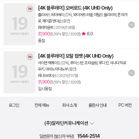
[4K 블루레이] 오버로드 (4K UHD Only)
줄리어스 에이버리
(감독),
와이어트 러셀
,
마틸드 올리비에
,
존 마가
로
,
제이콥 엔더슨
(출연)
파라마운트
|
2019년 08월
31,900
6.0
원 (19% 할인 / 320원)
품절
[4K 블루레이] 모탈 컴뱃 (4K UHD Only)
사이먼 맥쿼이드
(감독),
루이스 탄
,
조 타슬림
,
루디 린
,
사나다 히로
유키
,
아사노 타다노부
(출연)
워너브라더스
|
2021년 07월
31,900
원 (19% 할인 / 320원)
일시품절
로그인
전체 메뉴
회사 소개
출판사 안내
PC 버전
(주)알라딘커뮤니케이션
1544-2514
일반문의 (발신자 부담)