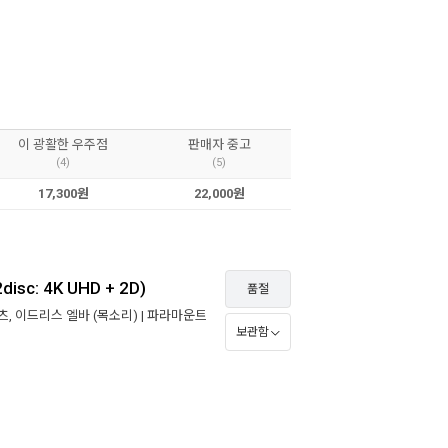
이 광활한 우주점
판매자 중고
(4)
(5)
17,300원
22,000원
sc: 4K UHD + 2D)
품절
츠
,
이드리스 엘바
(목소리) |
파라마운트
보관함