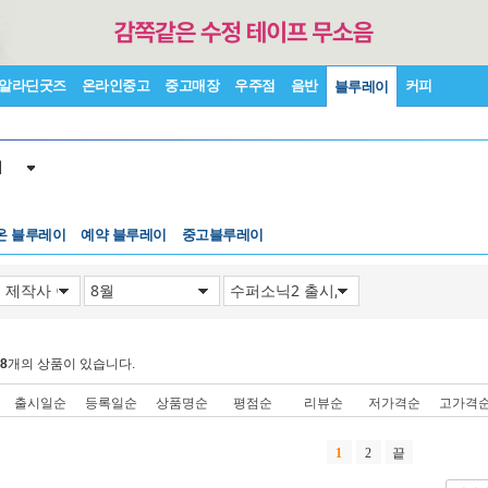
알라딘굿즈
온라인중고
중고매장
우주점
음반
커피
블루레이
이
온 블루레이
예약 블루레이
중고블루레이
8
개의 상품이 있습니다.
출시일순
등록일순
상품명순
평점순
리뷰순
저가격순
고가격
1
2
끝