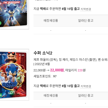
지금
택배
로 주문하면
8월 10일 출고
지역변경
매장새상품
알라딘 중고
-
-
수퍼 소닉2
제프 파울러
(감독),
짐 캐리
,
제임스 마스던
(출연),
벤 슈와
| 2022년 8월
22,000원
22,000
원 →
, 마일리지
원
220
세일즈포인트 :
97
지금
택배
로 주문하면
8월 10일 출고
지역변경
매장새상품
알라딘 중고
-
-