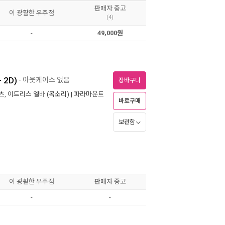
판매자 중고
이 광활한 우주점
(4)
-
49,000원
 2D)
- 아웃케이스 없음
장바구니
츠
,
이드리스 엘바
(목소리) |
파라마운트
바로구매
보관함
이 광활한 우주점
판매자 중고
-
-