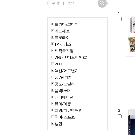
1.
드라마/코미디
박스세트
블루레이
TV 시리즈
제작국가별
VHS (비디오테이프)
VCD
액션/어드벤처
S.F/판타지
공포/스릴러
음악DVD
애니메이션
유아/아동
교양/다큐멘터리
2.
취미/스포츠
성인