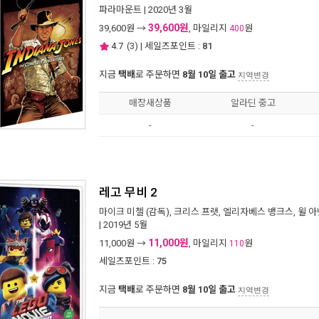
파라마운트
| 2020년 3월
39,600원
39,600
원 →
, 마일리지
원
400
4.7
(
3
) | 세일즈포인트 :
81
지금
택배
로 주문하면
8월 10일 출고
지역변경
매장새상품
알라딘 중고
-
-
레고 무비 2
마이크 미첼
(감독),
크리스 프랫
,
엘리자베스 뱅크스
,
윌 아
| 2019년 5월
11,000원
11,000
원 →
, 마일리지
원
110
세일즈포인트 :
75
지금
택배
로 주문하면
8월 10일 출고
지역변경