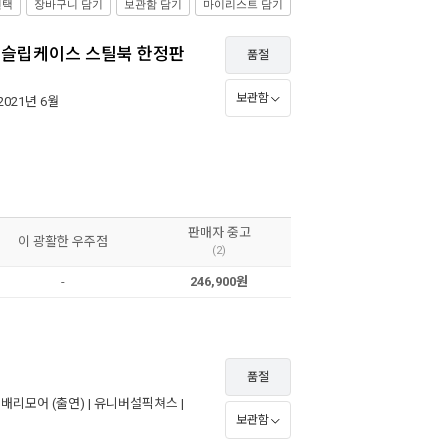
선택
장바구니 담기
보관함 담기
마이리스트 담기
렉션 슬립케이스 스틸북 한정판
품절
보관함
 2021년 6월
판매자 중고
이 광활한 우주점
(2)
-
246,900원
품절
 배리모어
(출연) |
유니버설픽쳐스
|
보관함