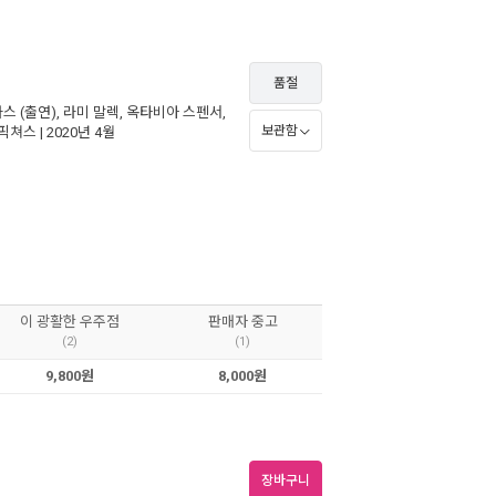
품절
라스
(출연),
라미 말렉
,
옥타비아 스펜서
,
보관함
픽쳐스
| 2020년 4월
이 광활한 우주점
판매자 중고
(2)
(1)
9,800원
8,000원
장바구니