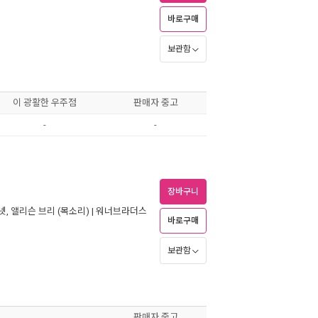
바로구매
보관함
이 광활한 우주점
판매자 중고
-
-
장바구니
넷
,
앨리슨 브리
(목소리) |
워너브라더스
바로구매
보관함
판매자 중고