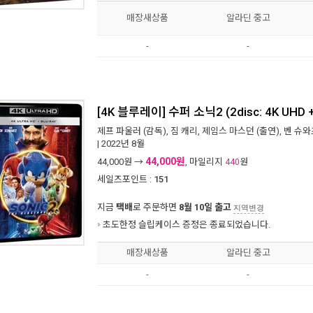
매장새상품
알라딘 중고
-
-
[4K 블루레이] 수퍼 소닉2 (2disc: 4K UHD +
제프 파울러
(감독),
짐 캐리
,
제임스 마스던
(출연),
벤 슈와
| 2022년 8월
44,000원
44,000
원 →
, 마일리지
원
440
세일즈포인트 :
151
지금
택배
로 주문하면
8월 10일 출고
지역변경
초도한정 슬립케이스 증정은 종료되었습니다.
매장새상품
알라딘 중고
-
-