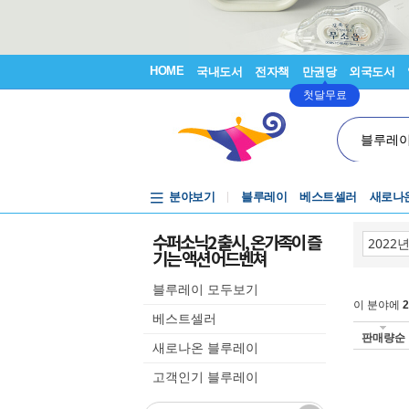
HOME
국내도서
전자책
만권당
외국도서
첫달무료
블루레
분야보기
블루레이
베스트셀러
새로나
수퍼소닉2 출시, 온가족이 즐
기는 액션 어드벤쳐
블루레이 모두보기
이 분야에
2
베스트셀러
판매량순
새로나온 블루레이
고객인기 블루레이