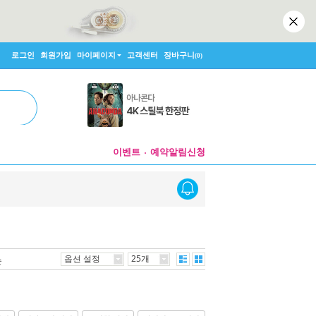
로그인
회원가입
마이페이지
고객센터
장바구니
(0)
이벤트
예약알림신청
옵션 설정
25개
순