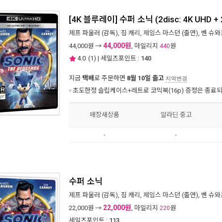
[4K 블루레이] 수퍼 소닉 (2disc: 4K UHD + 
제프 파울러
(감독),
짐 캐리
,
제임스 마스던
(출연),
벤 슈와
44,000원
44,000
원 →
, 마일리지
원
440
4.0
(
1
) | 세일즈포인트 :
140
지금
택배
로 주문하면
8월 10일 출고
지역변경
초도한정 슬립케이스+레트로 코믹북(16p) 증정은 종료
매장새상품
알라딘 중고
-
-
수퍼 소닉
제프 파울러
(감독),
짐 캐리
,
제임스 마스던
(출연),
벤 슈와
22,000원
22,000
원 →
, 마일리지
원
220
세일즈포인트 :
113