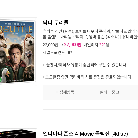
닥터 두리틀
스티븐 개건
(감독),
로버트 다우니 주니어
,
안토니오 반데
톰 홀랜드
,
마리옹 코티야르
,
엠마 톰슨
(목소리) |
유니버설
22,000원
22,000
원 →
, 마일리지
원
220
세일즈포인트 :
87
출판사/제작사 유통이 중단되어 구할 수 없습니다.
초도한정 양면 액티비티 시트 증정은 종료되었습니다.
매장새상품
알라딘 중고
-
-
인디아나 존스 4-Movie 콜렉션 (4disc)