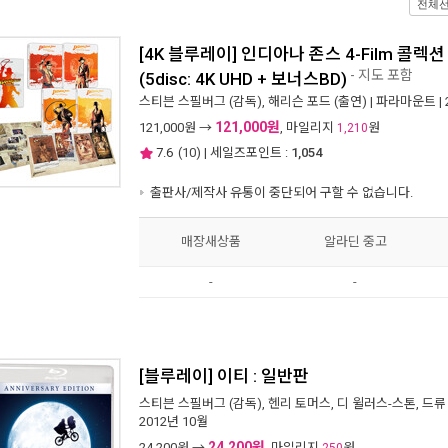
전체
[4K 블루레이] 인디아나 존스 4-Film 콜
- 지도 포함
(5disc: 4K UHD + 보너스BD)
스티븐 스필버그
(감독),
해리슨 포드
(출연) |
파라마운트
|
121,000원
121,000
원 →
, 마일리지
원
1,210
7.6
(
10
) | 세일즈포인트 :
1,054
출판사/제작사 유통이 중단되어 구할 수 없습니다.
매장새상품
알라딘 중고
-
-
[블루레이] 이티 : 일반판
스티븐 스필버그
(감독),
헨리 토머스
,
디 윌러스-스톤
,
드류
2012년 10월
24,200원
24,200
원 →
, 마일리지
원