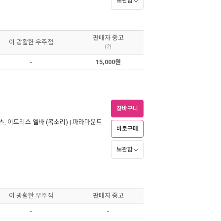
보관함
판매자 중고
이 광활한 우주점
(2)
-
15,000원
장바구니
츠
,
이드리스 엘바
(목소리) |
파라마운트
바로구매
보관함
이 광활한 우주점
판매자 중고
-
-