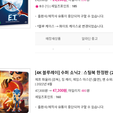
250
8.0
(
1
) | 세일즈포인트 :
185
출판사/제작사 유통이 중단되어 구할 수 없습니다.
*블루 케이스 → 화이트 케이스로 변경되었습니다.
매장새상품
알라딘 중고
-
-
[4K 블루레이] 수퍼 소닉2 : 스틸북 한정판 (2di
제프 파울러
(감독),
짐 캐리
,
제임스 마스던
(출연),
벤 슈와
| 2022년 8월
47,300원
47,300
원 →
, 마일리지
원
480
세일즈포인트 :
160
출판사/제작사 유통이 중단되어 구할 수 없습니다.