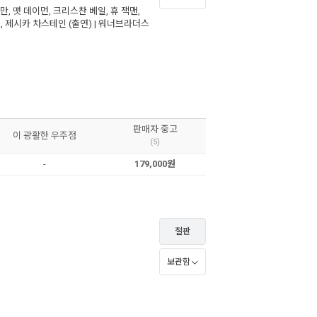
드만
,
맷 데이먼
,
크리스찬 베일
,
휴 잭맨
,
르
,
제시카 차스테인
(출연) |
워너브라더스
판매자 중고
이 광활한 우주점
(5)
-
179,000원
절판
보관함