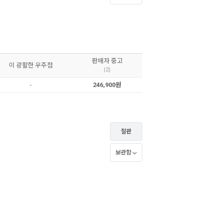
판매자 중고
이 광활한 우주점
(2)
-
246,900원
절판
보관함