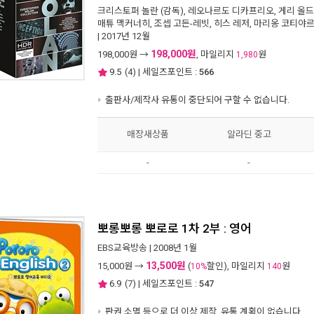
크리스토퍼 놀란
(감독),
레오나르도 디카프리오
,
게리 올
매튜 맥커너히
,
조셉 고든-레빗
,
히스 레저
,
마리옹 코티야
| 2017년 12월
198,000원
198,000
원 →
, 마일리지
원
1,980
9.5
(
4
) | 세일즈포인트 :
566
출판사/제작사 유통이 중단되어 구할 수 없습니다.
매장새상품
알라딘 중고
-
-
뽀롱뽀롱 뽀로로 1차 2부 : 영어
EBS교육방송
| 2008년 1월
13,500원
15,000
원 →
(
할인), 마일리지
원
10%
140
6.9
(
7
) | 세일즈포인트 :
547
판권 소멸 등으로 더 이상 제작, 유통 계획이 없습니다.