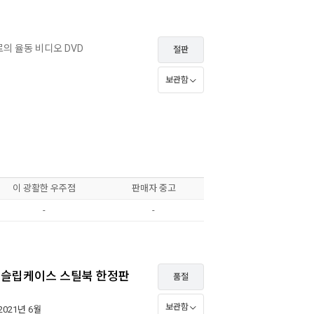
의 율동 비디오 DVD
절판
보관함
이 광활한 우주점
판매자 중고
-
-
렉션 슬립케이스 스틸북 한정판
품절
보관함
 2021년 6월