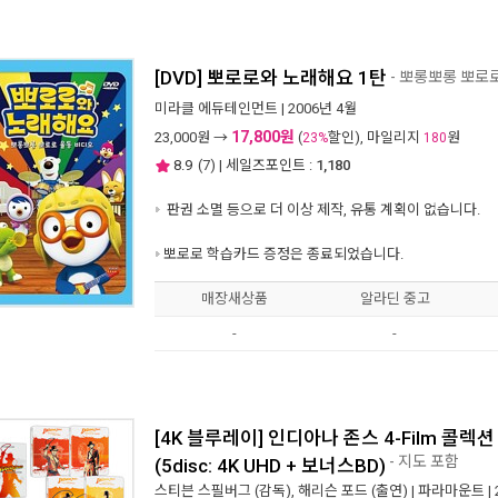
[DVD] 뽀로로와 노래해요 1탄
- 뽀롱뽀롱 뽀로로
미라클 에듀테인먼트
| 2006년 4월
17,800원
23,000
원 →
(
할인), 마일리지
원
23%
180
8.9
(
7
) | 세일즈포인트 :
1,180
판권 소멸 등으로 더 이상 제작, 유통 계획이 없습니다.
뽀로로 학습카드 증정은 종료되었습니다.
매장새상품
알라딘 중고
-
-
[4K 블루레이] 인디아나 존스 4-Film 콜
- 지도 포함
(5disc: 4K UHD + 보너스BD)
스티븐 스필버그
(감독),
해리슨 포드
(출연) |
파라마운트
|