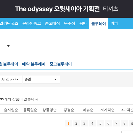
알라딘굿즈
온라인중고
중고매장
우주점
음반
커피
블루레이
이
온 블루레이
예약 블루레이
중고블루레이
95
개의 상품이 있습니다.
출시일순
등록일순
상품명순
평점순
리뷰순
저가격순
고가격
1
2
3
4
5
6
7
8