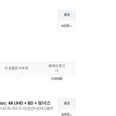
품절
보관함
판매자 중고
이 광활한 우주점
(2)
-
9,000원
: 4K UHD + BD + 보너스
품절
크나이트 라이즈+인셉션+인터스텔라
보관함