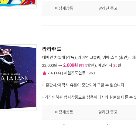
매장새상품
알라딘 중고
-
-
라라랜드
데미안 차젤레
(감독),
라이언 고슬링
,
엠마 스톤
(출연) |
에
2,000원
22,000
원 →
(
할인), 마일리지
원
91%
20
7.4
(
14
) | 세일즈포인트 :
963
출판사/제작사 유통이 중단되어 구할 수 없습니다.
가격인하된 행사상품으로 상품이미지와 실물은 다를 수 
매장새상품
알라딘 중고
-
-