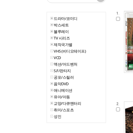
1.
드라마/코미디
박스세트
블루레이
TV 시리즈
제작국가별
VHS (비디오테이프)
VCD
액션/어드벤처
S.F/판타지
공포/스릴러
음악DVD
애니메이션
유아/아동
교양/다큐멘터리
2.
취미/스포츠
성인