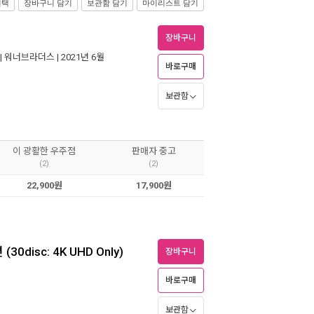
선택
장바구니 담기
보관함 담기
마이리스트 담기
장바구니
|
워너브라더스
| 2021년 6월
바로구매
보관함
이 광활한 우주점
판매자 중고
(2)
(2)
22,900원
17,900원
disc: 4K UHD Only)
장바구니
바로구매
보관함