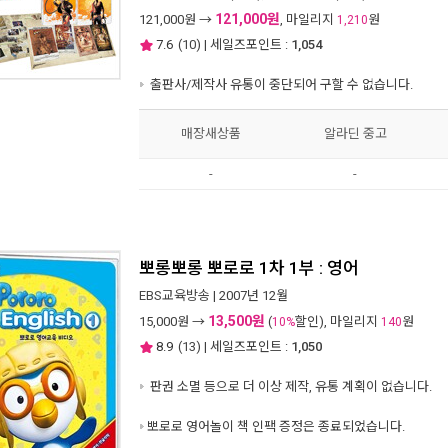
121,000원
121,000
원 →
, 마일리지
원
1,210
7.6
(
10
) | 세일즈포인트 :
1,054
출판사/제작사 유통이 중단되어 구할 수 없습니다.
매장새상품
알라딘 중고
-
-
뽀롱뽀롱 뽀로로 1차 1부 : 영어
EBS교육방송
| 2007년 12월
13,500원
15,000
원 →
(
할인), 마일리지
원
10%
140
8.9
(
13
) | 세일즈포인트 :
1,050
판권 소멸 등으로 더 이상 제작, 유통 계획이 없습니다.
뽀로로 영어놀이 책 인팩 증정은 종료되었습니다.