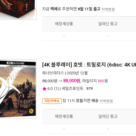
지금
택배
로 주문하면
8월 11일 출고
지역변경
매장새상품
알라딘 중고
-
-
[4K 블루레이] 호빗 : 트릴로지 (6disc: 4K UH
워너브라더스
| 2020년 12월
88,000원
88,000
원 →
, 마일리지
원
880
6.0
(
1
) | 세일즈포인트 :
979
밤 11시
잠들기전 배송
양탄자배송
지역변경
매장새상품
알라딘 중고
-
-