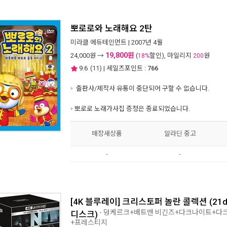
뽀로로와 노래해요 2탄
미라클 에듀테인먼트
| 2007년 4월
19,800원
24,000
원 →
(
할인), 마일리지
원
18%
200
9.6
(
11
) | 세일즈포인트 :
766
출판사/제작사 유통이 중단되어 구할 수 없습니다.
뽀로로 노래가사집 증정은 종료되었습니다.
매장새상품
알라딘 중고
-
-
[4K 블루레이] 크리스토퍼 놀란 콜렉션 (21disc
- 덩케르크+배트맨 비긴즈+다크나이트+다
디스크)
+프레스티지