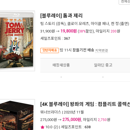
전체
[블루레이] 톰과 제리
팀 스토리
(감독),
클로이 모레츠
,
마이클 페나
,
켄 정
(출연) 
19,800원
31,900
원 →
(
할인), 마일리지
원
38%
200
세일즈포인트 :
367
밤 11시
잠들기전 배송
양탄자배송
지역변경
매장새상품
알라딘 중고
-
-
[4K 블루레이] 왕좌의 게임 : 컴플리트 콜렉션 (30
워너브라더스
| 2020년 11월
275,000원
275,000
원 →
, 마일리지
원
2,750
10.0
(
2
) | 세일즈포인트 :
638