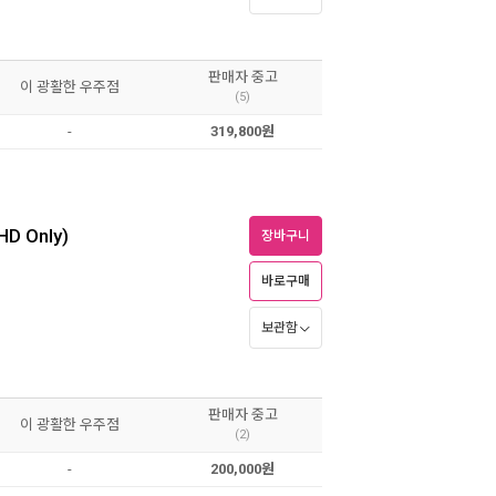
판매자 중고
이 광활한 우주점
(5)
-
319,800원
D Only)
장바구니
바로구매
보관함
판매자 중고
이 광활한 우주점
(2)
-
200,000원