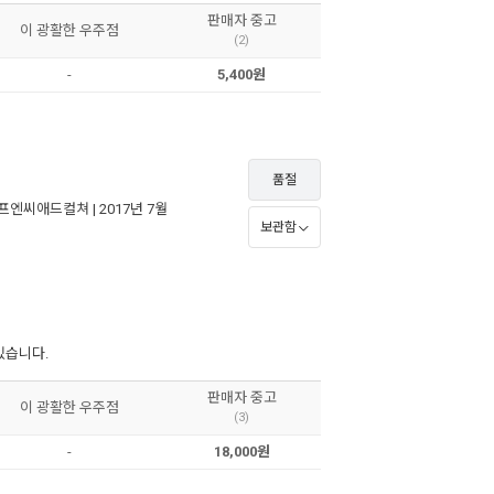
판매자 중고
이 광활한 우주점
(2)
-
5,400원
품절
프엔씨애드컬쳐
| 2017년 7월
보관함
있습니다.
판매자 중고
이 광활한 우주점
(3)
-
18,000원