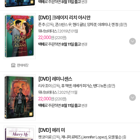
택배
로 주문하면
8월 11일 출고
변경
[DVD] 크레이지 리치 아시안
존 추
(감독),
콘스탄스 우
,
헨리 골딩
,
양자경
,
아콰피나
,
켄 정
(출연)
워너브라더스
|
2019년 01월
22,000
원 (220원)
택배
로 주문하면
8월 11일 출고
변경
판매매장
[DVD] 레미니센스
리사 조이
(감독),
휴 잭맨
,
레베카 퍼거슨
,
탠디 뉴튼
(출연)
워너브라더스
|
2021년 11월
22,000
원 (220원)
택배
로 주문하면
8월 11일 출고
변경
[DVD] 메리 미
캣 코이로
(감독),
제니퍼 로페즈 (Jennifer Lopez)
,
오웬 윌슨
(출