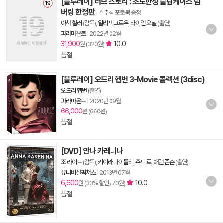
[블루레이] 러브 스토리 : 초도한정 슬립케이스 넘
버링 한정판
- 절취식 포토북 증정
아서 힐러
(감독),
알리 맥그로우
,
라이언 오닐
(출연)
파라마운트
|
2022년 02월
31,900
10.0
원 (320원)
품절
[블루레이] 오드리 헵번 3-Movie 콜렉션 (3disc)
오드리 헵번
(출연)
파라마운트
|
2020년 09월
66,000
원 (660원)
품절
[DVD] 안나 카레니나
조 라이트
(감독),
키이라 나이틀리
,
주드 로
,
애런 존슨
(출연)
유니버설픽쳐스
|
2013년 07월
6,600
10.0
원 (33% 할인 / 70원)
품절