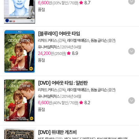
6,600
8.7
원 (33% 할인 / 70원)
품절
[블루레이] 어바웃 타임
리처드 커티스
(감독),
레이첼 맥애덤스
,
돔놀 글리슨
(출연)
유니버설픽쳐스
|
2014년 04월
24,200
8.9
원 (250원)
품절
[DVD] 어바웃 타임 : 일반판
리처드 커티스
(감독),
레이첼 맥애덤스
,
돔놀 글리슨
(출연)
유니버설픽쳐스
|
2014년 04월
6,600
8.2
원 (40% 할인 / 70원)
품절
[DVD] 위대한 개츠비