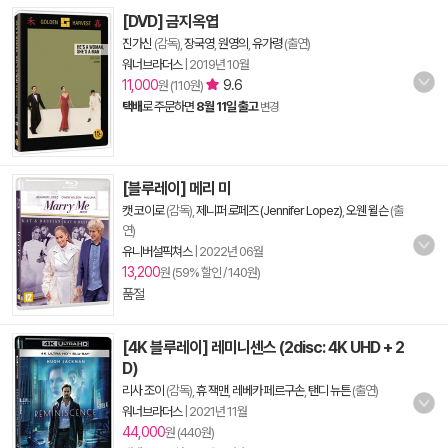
[DVD] 금지옥엽
진가신
(감독),
장국영
,
원영의
,
유가령
(출연)
워너브라더스
|
2019년 10월
11,000
9.6
원 (110원)
택배
로 주문하면
8월 11일 출고
변경
[블루레이] 메리 미
캣 코이로
(감독),
제니퍼 로페즈 (Jennifer Lopez)
,
오웬 윌슨
(출
연)
유니버설픽쳐스
|
2022년 06월
13,200
원 (59% 할인 / 140원)
품절
[4K 블루레이] 레미니센스 (2disc: 4K UHD + 2
D)
리사 조이
(감독),
휴 잭맨
,
레베카 페르구손
,
탠디 뉴튼
(출연)
워너브라더스
|
2021년 11월
44,000
원 (440원)