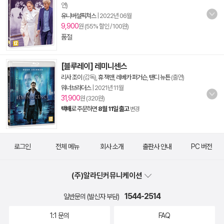
연)
유니버설픽쳐스
|
2022년 06월
9,900
원 (55% 할인 / 100원)
품절
[블루레이] 레미니센스
리사 조이
(감독),
휴 잭맨
,
레베카 퍼거슨
,
탠디 뉴튼
(출연)
워너브라더스
|
2021년 11월
31,900
원 (320원)
택배
로 주문하면
8월 11일 출고
변경
로그인
전체 메뉴
회사 소개
출판사 안내
PC 버전
(주)알라딘커뮤니케이션
1544-2514
일반문의 (발신자 부담)
1:1 문의
FAQ