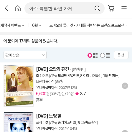
년 제작사 이벤트
6월
로미오와 줄리엣 - 시대를 뛰어넘는 로맨스 프로모션
이 분야에
17
개의 상품이 있습니다.
옵션
[DVD] 오만과 편견
- [할인행사]
조 라이트
(감독),
도널드 서덜랜드
,
키이라 나이틀리
,
매튜 맥파든
,
브렌다 블리신
(출연)
유니버설픽쳐스
|
2007년 12월
6,600
8.7
원 (33% 할인 / 70원)
품절
[DVD] 노팅 힐
로저 미첼
(감독),
줄리아 로버츠
,
휴 그랜트
(출연)
유니버설픽쳐스
|
2012년 04월