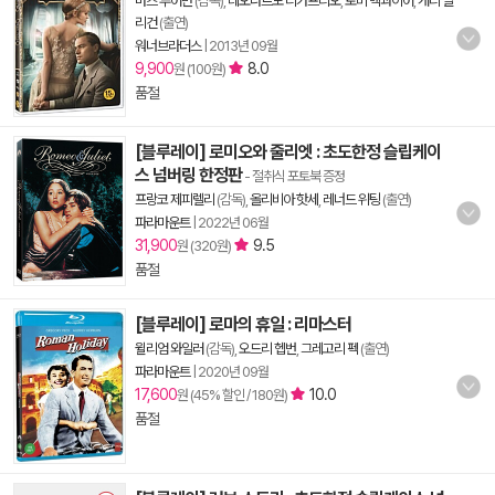
바즈 루어만
(감독),
레오나르도 디카프리오
,
토비 맥과이어
,
캐리 멀
리건
(출연)
워너브라더스
|
2013년 09월
9,900
8.0
원 (100원)
품절
[블루레이] 로미오와 줄리엣 : 초도한정 슬립케이
스 넘버링 한정판
- 절취식 포토북 증정
프랑코 제피렐리
(감독),
올리비아 핫세
,
레너드 위팅
(출연)
파라마운트
|
2022년 06월
31,900
9.5
원 (320원)
품절
[블루레이] 로마의 휴일 : 리마스터
윌리엄 와일러
(감독),
오드리 헵번
,
그레고리 펙
(출연)
파라마운트
|
2020년 09월
17,600
10.0
원 (45% 할인 / 180원)
품절