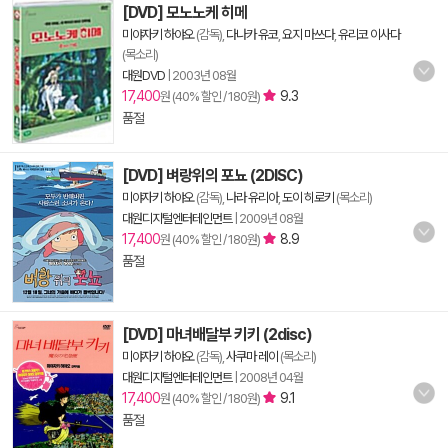
[DVD] 모노노케 히메
미야자키 하야오
(감독),
다나카 유코
,
요지 마쓰다
,
유리코 이사다
(목소리)
대원DVD
|
2003년 08월
17,400
9.3
원 (40% 할인 / 180원)
품절
[DVD] 벼랑위의 포뇨 (2DISC)
미야자키 하야오
(감독),
나라 유리아
,
도이 히로키
(목소리)
대원디지털엔터테인먼트
|
2009년 08월
17,400
8.9
원 (40% 할인 / 180원)
품절
[DVD] 마녀배달부 키키 (2disc)
미야자키 하야오
(감독),
사쿠마 레이
(목소리)
대원디지털엔터테인먼트
|
2008년 04월
17,400
9.1
원 (40% 할인 / 180원)
품절