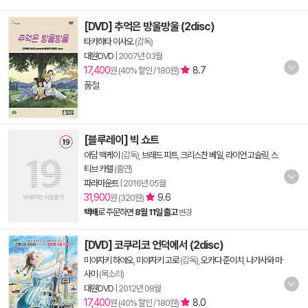
[DVD] 추억은 방울방울 (2disc)
타카하타 이사오
(감독)
대원DVD
|
2007년 03월
17,400
8.7
원 (40% 할인 / 180원)
품절
[블루레이] 빅 쇼트
아담 맥케이
(감독),
브래드 피트
,
크리스찬 베일
,
라이언 고슬링
,
스
티브 카렐
(출연)
파라마운트
|
2016년 05월
31,900
9.6
원 (320원)
택배
로 주문하면
8월 11일 출고
변경
[DVD] 코쿠리코 언덕에서 (2disc)
미야자키 하야오
,
미야자키 고로
(감독),
오카다 준이치
,
나가사와 마
사미
(목소리)
대원DVD
|
2012년 08월
17,400
8.0
원 (40% 할인 / 180원)