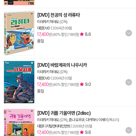
[DVD] 천공의 성 라퓨타
미야자키 하야오
(감독)
대원DVD
|
2004년 09월
17,400
8.6
원 (40% 할인 / 180원)
품절
[DVD] 바람계곡의 나우시카
미야자키 하야오
(감독)
대원DVD
|
2004년 03월
17,400
9.0
원 (40% 할인 / 180원)
품절
[DVD] 귀를 기울이면 (2disc)
미야자키 하야오
(감독),
혼나 요우코
,
다카하시 이세이
(목소리)
대원디지털엔터테인먼트
|
2008년 05월
17,400
9.6
원 (40% 할인 / 180원)