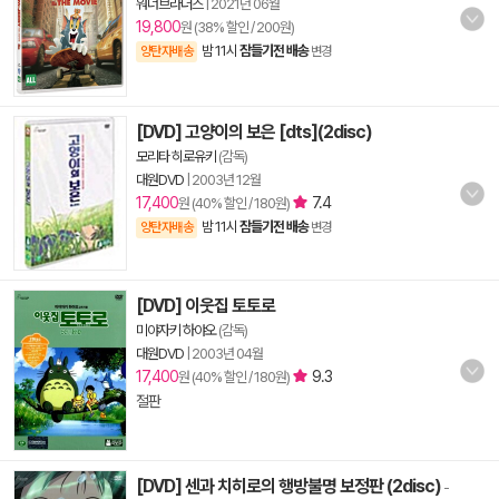
워너브라더스
|
2021년 06월
19,800
원 (38% 할인 / 200원)
밤 11시
잠들기전 배송
양탄자배송
변경
[DVD] 고양이의 보은 [dts](2disc)
모리타 히로유키
(감독)
대원DVD
|
2003년 12월
17,400
7.4
원 (40% 할인 / 180원)
밤 11시
잠들기전 배송
양탄자배송
변경
[DVD] 이웃집 토토로
미야자키 하야오
(감독)
대원DVD
|
2003년 04월
17,400
9.3
원 (40% 할인 / 180원)
절판
[DVD] 센과 치히로의 행방불명 보정판 (2disc)
-