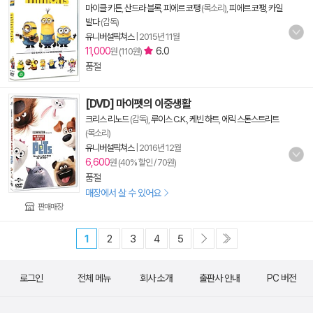
마이클 키튼
,
산드라 블록
,
피에르 코팽
(목소리),
피에르 코팽
,
카일
발다
(감독)
유니버설픽쳐스
|
2015년 11월
11,000
6.0
원 (110원)
품절
[DVD] 마이펫의 이중생활
크리스 리노드
(감독),
루이스 C.K.
,
케빈 하트
,
에릭 스톤스트리트
(목소리)
유니버설픽쳐스
|
2016년 12월
6,600
원 (40% 할인 / 70원)
품절
매장에서 살 수 있어요
판매매장
1
2
3
4
5
로그인
전체 메뉴
회사 소개
출판사 안내
PC 버전