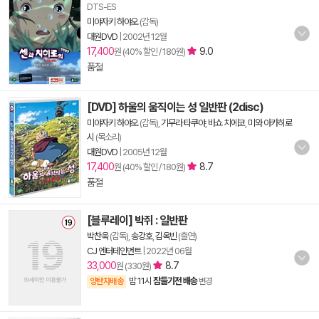
DTS-ES
미야자키 하야오
(감독)
대원DVD
|
2002년 12월
17,400
9.0
원 (40% 할인 / 180원)
품절
[DVD] 하울의 움직이는 성 일반판 (2disc)
미야자키 하야오
(감독),
기무라 타쿠야
,
바쇼 치에코
,
미와 아카히로
시
(목소리)
대원DVD
|
2005년 12월
17,400
8.7
원 (40% 할인 / 180원)
품절
[블루레이] 박쥐 : 일반판
박찬욱
(감독),
송강호
,
김옥빈
(출연)
CJ 엔터테인먼트
|
2022년 06월
33,000
8.7
원 (330원)
밤 11시
잠들기전 배송
양탄자배송
변경