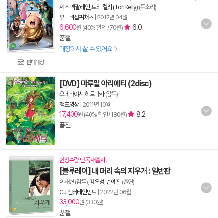
세스 맥팔레인
,
토리 켈리 (Tori Kelly)
(목소리)
유니버설픽쳐스
|
2017년 04월
6,600
6.0
원 (40% 할인 / 70원)
품절
매장에서 살 수 있어요
판매매장
[DVD] 마루밑 아리에티 (2disc)
요네바야시 히로마사
(감독)
챔프영상
|
2011년 10월
17,400
8.2
원 (40% 할인 / 180원)
품절
한정수량 단독 재출시!
[블루레이] 내 머리 속의 지우개 : 일반판
이재한
(감독),
정우성
,
손예진
(출연)
CJ 엔터테인먼트
|
2022년 06월
33,000
원 (330원)
품절