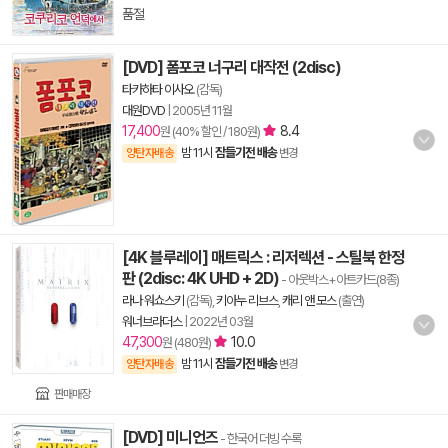
품절
[DVD] 폼포코 너구리 대작전 (2disc)
타카하타 이사오
(감독)
대원DVD
|
2005년 11월
17,400
8.4
원 (40% 할인 / 180원)
밤 11시
잠들기전 배송
양탄자배송
변경
[4K 블루레이] 매트릭스 : 리저렉션 - 스틸북 한정
판 (2disc: 4K UHD + 2D)
- 아웃박스+아트카드(8종)
라나 워쇼스키
(감독),
키아누 리브스
,
캐리 앤 모스
(출연)
워너브라더스
|
2022년 03월
47,300
10.0
원 (480원)
밤 11시
잠들기전 배송
양탄자배송
변경
판매매장
[DVD] 미니언즈
- 한국어 더빙 수록