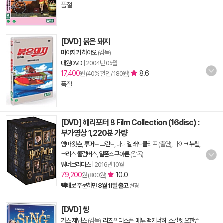
품절
[DVD] 붉은 돼지
미야자키 하야오
(감독)
대원DVD
|
2004년 05월
17,400
8.6
원 (40% 할인 / 180원)
품절
[DVD] 해리포터 8 Film Collection (16disc) :
부가영상 1,220분 가량
엠마 왓슨
,
루퍼트 그린트
,
다니엘 래드클리프
(출연),
마이크 뉴웰
,
크리스 콜럼버스
,
알폰소 쿠아론
(감독)
워너브라더스
|
2016년 10월
79,200
10.0
원 (800원)
택배
로 주문하면
8월 11일 출고
변경
[DVD] 씽
가스 제닝스
(감독),
리즈 위더스푼
,
매튜 맥커너히
,
스칼렛 요한슨
,