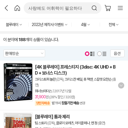
블루레이
2022년 제작사 이벤트
4월
전체
이 분야에
188
개의 상품이 있습니다.
옵션
[4K 블루레이] 프레스티지 (3disc: 4K UHD + B
D + 보너스 디스크)
크리스토퍼 놀란
(감독),
크리스찬 베일
,
휴 잭맨
,
스칼렛 요한슨
(출
연)
워너브라더스
|
2017년 12월
31,900
원 (28% 할인 / 320원)
밤 11시
잠들기전 배송
양탄자배송
변경
[블루레이] 톰과 제리
팀 스토리
(감독),
클로이 모레츠
,
마이클 페나
,
켄 정
(출연)