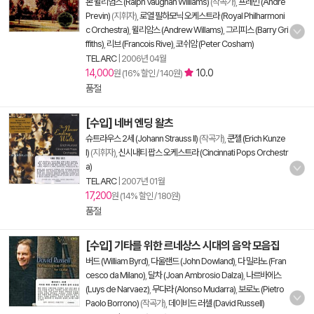
본 윌리엄스 (Ralph Vaughan Williams)
(작곡가),
프레빈 (Andre
Previn)
(지휘자),
로열 필하모닉 오케스트라 (Royal Philharmoni
c Orchestra)
,
윌리암스 (Andrew Willams)
,
그리피스 (Barry Gri
ffiths)
,
리브 (Francois Rive)
,
코쉬암 (Peter Cosham)
TELARC
|
2006년 04월
14,000
10.0
원 (16% 할인 / 140원)
품절
[수입] 네버 엔딩 왈츠
슈트라우스 2세 (Johann Strauss II)
(작곡가),
쿤젤 (Erich Kunze
l)
(지휘자),
신시내티 팝스 오케스트라 (Cincinnati Pops Orchestr
a)
TELARC
|
2007년 01월
17,200
원 (14% 할인 / 180원)
품절
[수입] 기타를 위한 르네상스 시대의 음악 모음집
버드 (William Byrd)
,
다울랜드 (John Dowland)
,
다 밀라노 (Fran
cesco da Milano)
,
달차 (Joan Ambrosio Dalza)
,
나르바에스
(Luys de Narvaez)
,
무다라 (Alonso Mudarra)
,
보로노 (Pietro
Paolo Borrono)
(작곡가),
데이비드 러셀 (David Russell)