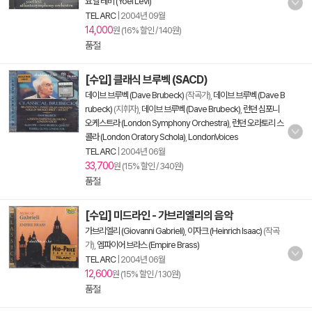
요엘 레비 (Yoel Levi)
TELARC
|
2004년 09월
14,000
원 (16% 할인 / 140원)
품절
[수입] 클래식 브루벡 (SACD)
데이브 브루벡 (Dave Brubeck)
(작곡가),
데이브 브루벡 (Dave B
rubeck)
(지휘자),
데이브 브루벡 (Dave Brubeck)
,
런던 심포니
오케스트라 (London Symphony Orchestra)
,
런던 오라토리 스
콜라 (London Oratory Schola)
,
LondonVoices
TELARC
|
2004년 06월
33,700
원 (15% 할인 / 340원)
품절
[수입] 미드라인 - 가브리엘리의 음악
가브리엘리 (Giovanni Gabrieli)
,
이자크 (Heinrich Isaac)
(작곡
가),
엠파이어 브라스 (Empire Brass)
TELARC
|
2004년 06월
12,600
원 (15% 할인 / 130원)
품절