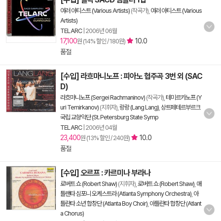
여러 아티스트 (Various Artists)
(작곡가),
여러 아티스트 (Various
Artists)
TELARC
|
2006년 06월
17,100
10.0
원 (14% 할인 / 180원)
품절
[수입] 라흐마니노프 : 피아노 협주곡 3번 외 (SAC
D)
라흐마니노프 (Sergei Rachmaninov)
(작곡가),
테미르카노프 (Y
uri Temirkanov)
(지휘자),
랑랑 (Lang Lang)
,
상트페테르부르크
국립 교향악단 (St. Petersburg State Symp
TELARC
|
2006년 04월
23,400
10.0
원 (13% 할인 / 240원)
품절
[수입] 오르프 : 카르미나 부라나
로버트 쇼 (Robert Shaw)
(지휘자),
로버트 쇼 (Robert Shaw)
,
애
틀랜타 심포니 오케스트라 (Atlanta Symphony Orchestra)
,
아
틀란타 소년 합창단 (Atlanta Boy Choir)
,
아틀란타 합창단 (Atlant
a Chorus)