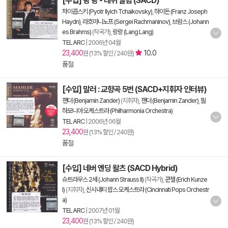
[수입] 랑 랑 - 데뷔 앨범 (SACD)
차이콥스키 (Pyotr Ilyich Tchaikovsky)
,
하이든 (Franz Joseph
Haydn)
,
라흐마니노프 (Sergei Rachmaninov)
,
브람스 (Johann
es Brahms)
(작곡가),
랑랑 (Lang Lang)
TELARC
|
2006년 04월
23,400
10.0
원 (13% 할인 / 240원)
품절
[수입] 말러 : 교향곡 5번 (SACD+지휘자 인터뷰)
잰더 (Benjamin Zander)
(지휘자),
잰더 (Benjamin Zander)
,
필
하모니아 오케스트라 (Philharmonia Orchestra)
TELARC
|
2006년 06월
23,400
원 (13% 할인 / 240원)
품절
[수입] 네버 엔딩 왈츠 (SACD Hybrid)
슈트라우스 2세 (Johann Strauss II)
(작곡가),
쿤젤 (Erich Kunze
l)
(지휘자),
신시내티 팝스 오케스트라 (Cincinnati Pops Orchestr
a)
TELARC
|
2007년 01월
23,400
원 (13% 할인 / 240원)