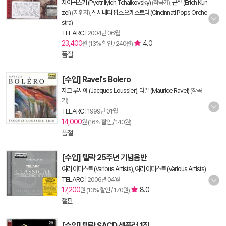
차이콥스키 (Pyotr Ilyich Tchaikovsky)
(작곡가),
쿤젤 (Erich Kun
zel)
(지휘자),
신시내티 팝스 오케스트라 (Cincinnati Pops Orche
stra)
TELARC
|
2004년 06월
23,400
4.0
원 (13% 할인 / 240원)
품절
[수입] Ravel's Bolero
자크 루시에 (Jacques Loussier)
,
라벨 (Maurice Ravel)
(작곡
가)
TELARC
|
1999년 01월
14,000
원 (16% 할인 / 140원)
품절
[수입] 텔락 25주년 기념음반
여러 아티스트 (Various Artists)
,
여러 아티스트 (Various Artists)
TELARC
|
2006년 04월
17,200
8.0
원 (13% 할인 / 170원)
절판
[수입] 텔락 SACD 샘플러 1집