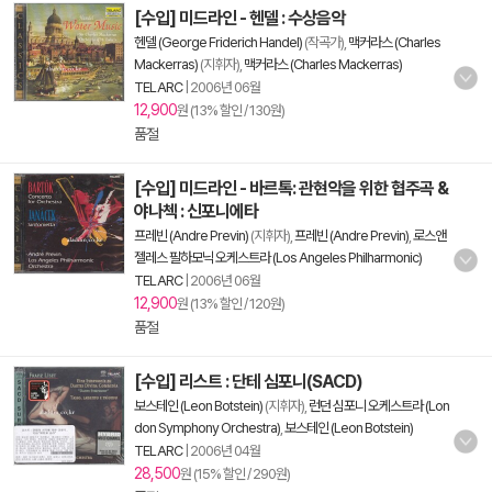
[수입] 미드라인 - 헨델 : 수상음악
헨델 (George Friderich Handel)
(작곡가),
맥커라스 (Charles
Mackerras)
(지휘자),
맥커라스 (Charles Mackerras)
TELARC
|
2006년 06월
12,900
원 (13% 할인 / 130원)
품절
[수입] 미드라인 - 바르톡: 관현악을 위한 협주곡 &
야나첵 : 신포니에타
프레빈 (Andre Previn)
(지휘자),
프레빈 (Andre Previn)
,
로스앤
젤레스 필하모닉 오케스트라 (Los Angeles Philharmonic)
TELARC
|
2006년 06월
12,900
원 (13% 할인 / 120원)
품절
[수입] 리스트 : 단테 심포니(SACD)
보스테인 (Leon Botstein)
(지휘자),
런던 심포니 오케스트라 (Lon
don Symphony Orchestra)
,
보스테인 (Leon Botstein)
TELARC
|
2006년 04월
28,500
원 (15% 할인 / 290원)