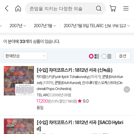
2007년
2007년 1월
2007년 1월 9일 TELARC 신보 구보 입고
이 분야에
33
개의 상품이 있습니다.
옵션
[수입] 차이코프스키 : 1812년 서곡 (신녹음)
차이콥스키 (Pyotr Ilyich Tchaikovsky)
(작곡가),
쿤젤 (Erich Kun
zel)
(지휘자),
쿤젤 (Erich Kunzel)
,
신시내티 팝스 오케스트라 (Cin
cinnati Pops Orchestra)
TELARC
|
2006년 06월
17,200
9.0
원 (13% 할인 / 180원)
품절
[수입] 차이코프스키 : 1812년 서곡 [SACD Hybri
d]