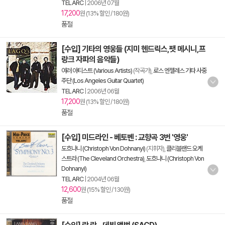
TELARC
|
2006년 07월
17,200
원 (13% 할인 / 180원)
품절
[수입] 기타의 영웅들 (지미 헨드릭스,팻 메시니,프
랑크 자파의 음악들)
여러 아티스트 (Various Artists)
(작곡가),
로스 엔젤레스 기타 사중
주단 (Los Angeles Guitar Quartet)
TELARC
|
2006년 06월
17,200
원 (13% 할인 / 180원)
품절
[수입] 미드라인 - 베토벤 : 교향곡 3번 '영웅'
도흐나니 (Christoph Von Dohnanyi)
(지휘자),
클리블랜드 오케
스트라 (The Cleveland Orchestra)
,
도흐나니 (Christoph Von
Dohnanyi)
TELARC
|
2004년 06월
12,600
원 (15% 할인 / 130원)
품절