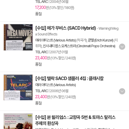
TELARC
|
2004년 06월
17,200
원 (13% 할인 / 180원)
품절
[수입] 메가 무비스 (SACD Hybrid)
- Warning! Meg
a Sound Effects
여러 아티스트 (Various Artists)
(작곡가),
쿤젤 (Erich Kunzel)
(지
휘자),
신시내티 팝스 오케스트라 (Cincinnati Pops Orchestra)
TELARC
|
2007년 01월
23,400
원 (13% 할인 / 240원)
품절
[수입] 텔락 SACD 샘플러 4집 : 클래시칼
여러 아티스트 (Various Artists)
TELARC
|
2006년 06월
23,400
원 (13% 할인 / 240원)
품절
[수입] 본 윌리엄스 : 교향곡 5번 & 토마스 탈리스
주제의 환상곡