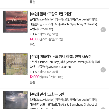
품절
[수입] 말러 : 교향곡 1번 '거인'
말러 (Gustav Mahler)
(작곡가),
요엘 레비 (Yoel Levi)
(지휘자),
애틀랜타 심포니 오케스트라 (Atlanta Symphony Orchestra)
,
요엘 레비 (Yoel Levi)
TELARC
|
2006년 04월
14,000
원 (16% 할인 / 140원)
품절
[수입] 미드라인 - 드뷔시, 라벨 : 현악 사중주
드뷔시 (Claude Debussy)
,
라벨 (Maurice Ravel)
(작곡가),
클리
블랜드 4중주단 (Cleveland Quartet)
TELARC
|
2006년 04월
12,900
원 (13% 할인 / 130원)
품절
[수입] 말러 : 교향곡 5번
말러 (Gustav Mahler)
(작곡가),
요엘 레비 (Yoel Levi)
(지휘자),
애틀랜타 심포니 오케스트라 (Atlanta Symphony Orchestra)
,