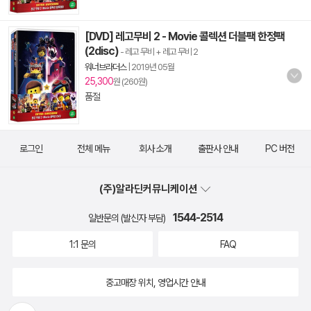
[DVD] 레고무비 2 - Movie 콜렉션 더블팩 한정팩
(2disc)
- 레고 무비 + 레고 무비 2
워너브라더스
|
2019년 05월
25,300
원 (260원)
품절
로그인
전체 메뉴
회사 소개
출판사 안내
PC 버전
(주)알라딘커뮤니케이션
1544-2514
일반문의 (발신자 부담)
1:1 문의
FAQ
중고매장 위치, 영업시간 안내
뒤로가