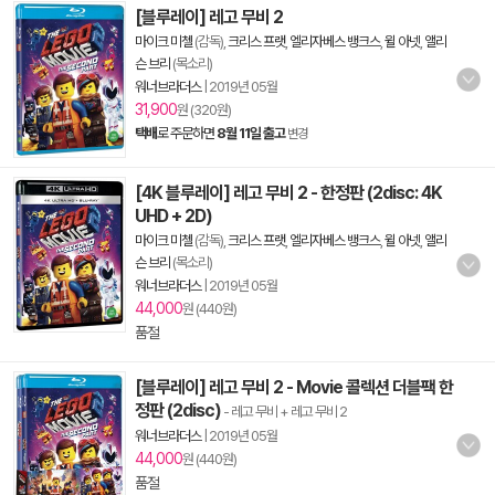
[블루레이] 레고 무비 2
마이크 미첼
(감독),
크리스 프랫
,
엘리자베스 뱅크스
,
윌 아넷
,
앨리
슨 브리
(목소리)
워너브라더스
|
2019년 05월
31,900
원 (320원)
택배
로 주문하면
8월 11일 출고
변경
[4K 블루레이] 레고 무비 2 - 한정판 (2disc: 4K
UHD + 2D)
마이크 미첼
(감독),
크리스 프랫
,
엘리자베스 뱅크스
,
윌 아넷
,
앨리
슨 브리
(목소리)
워너브라더스
|
2019년 05월
44,000
원 (440원)
품절
[블루레이] 레고 무비 2 - Movie 콜렉션 더블팩 한
정판 (2disc)
- 레고 무비 + 레고 무비 2
워너브라더스
|
2019년 05월
44,000
원 (440원)
품절