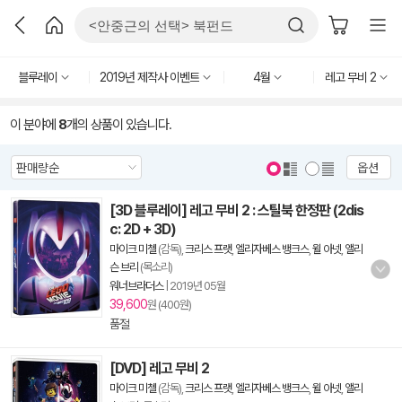
블루레이
2019년 제작사 이벤트
4월
레고 무비 2
이 분야에
8
개의 상품이 있습니다.
옵션
[3D 블루레이] 레고 무비 2 : 스틸북 한정판 (2dis
c: 2D + 3D)
마이크 미첼
(감독),
크리스 프랫
,
엘리자베스 뱅크스
,
윌 아넷
,
앨리
슨 브리
(목소리)
워너브라더스
|
2019년 05월
39,600
원 (400원)
품절
[DVD] 레고 무비 2
마이크 미첼
(감독),
크리스 프랫
,
엘리자베스 뱅크스
,
윌 아넷
,
앨리