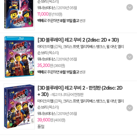
슨 브리
(목소리)
워너브라더스
|
2019년 05월
11,000
원 (110원)
택배
로 주문하면
8월 11일 출고
변경
[3D 블루레이] 레고 무비 2 (2disc: 2D + 3D)
마이크 미첼
(감독),
크리스 프랫
,
엘리자베스 뱅크스
,
윌 아넷
,
앨리
슨 브리
(목소리)
워너브라더스
|
2019년 05월
35,200
원 (360원)
택배
로 주문하면
8월 11일 출고
변경
[3D 블루레이] 레고 무비 2 - 한정판 (2disc: 2D
+ 3D)
- 레고 미니피규어 한정판
마이크 미첼
(감독),
크리스 프랫
,
엘리자베스 뱅크스
,
윌 아넷
,
앨리
슨 브리
(목소리)
워너브라더스
|
2019년 05월
39,600
원 (400원)
품절