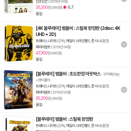
인조인간
|
2019년 04월
35,200
6.7
원 (360원)
품절
[4K 블루레이] 범블비 : 스틸북 한정판 (2disc: 4K
UHD + 2D)
트래비스 나이트
(감독),
헤일리 스타인펠드
,
존 시나
(출연)
파라마운트
|
2019년 04월
47,300
원 (480원)
품절
[블루레이] 범블비 : 초도한정 아웃박스
- 코믹북(16p)
+렌티큘러
트래비스 나이트
(감독),
헤일리 스타인펠드
,
존 시나
(출연)
파라마운트
|
2019년 04월
35,200
원 (360원)
품절
[블루레이] 범블비 : 스틸북 한정판
트래비스 나이트
(감독),
헤일리 스타인펠드
,
존 시나
(출연)