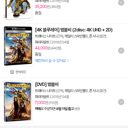
파라마운트
|
2019년 04월
35,200
원 (360원)
품절
[4K 블루레이] 범블비 (2disc: 4K UHD + 2D)
트래비스 나이트
(감독),
헤일리 스타인펠드
,
존 시나
(출연)
파라마운트
|
2019년 04월
44,000
원 (440원)
품절
매장에서 살 수 있어요
판매매장
[DVD] 범블비
트래비스 나이트
(감독),
헤일리 스타인펠드
,
존 시나
(출연)
파라마운트
|
2019년 04월
11,000
원 (110원)
택배
로 주문하면
8월 11일 출고
변경