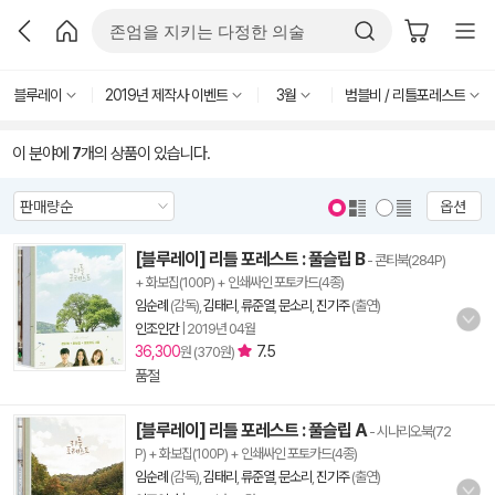
블루레이
2019년 제작사 이벤트
3월
범블비 / 리틀포레스트
이 분야에
7
개의 상품이 있습니다.
옵션
[블루레이] 리틀 포레스트 : 풀슬립 B
- 콘티북(284P)
+ 화보집(100P) + 인쇄싸인 포토카드(4종)
임순례
(감독),
김태리
,
류준열
,
문소리
,
진기주
(출연)
인조인간
|
2019년 04월
36,300
7.5
원 (370원)
품절
[블루레이] 리틀 포레스트 : 풀슬립 A
- 시나리오북(72
P) + 화보집(100P) + 인쇄싸인 포토카드(4종)
임순례
(감독),
김태리
,
류준열
,
문소리
,
진기주
(출연)