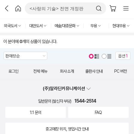
외국도서
대만도서
예술/대중문화
무용
현대무용
이 분야에
0
개의 상품이 있습니다.
옵션
1
로그인
전체 메뉴
회사 소개
출판사 안내
PC 버전
(주)알라딘커뮤니케이션
1544-2514
일반문의 (발신자 부담)
1:1 문의
FAQ
중고매장 위치, 영업시간 안내