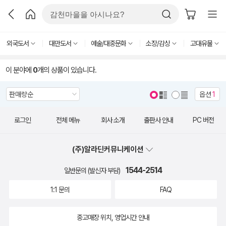
외국도서
대만도서
예술/대중문화
소장/감상
고대유물
이 분야에
0
개의 상품이 있습니다.
옵션
1
로그인
전체 메뉴
회사 소개
출판사 안내
PC 버전
(주)알라딘커뮤니케이션
1544-2514
일반문의 (발신자 부담)
1:1 문의
FAQ
중고매장 위치, 영업시간 안내