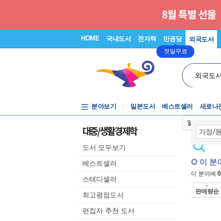
HOME
국내도서
전자책
만권당
외국도서
첫달무료
외국도
분야보기
일본도서
베스트셀러
새로나
일본어입력
대중/생활경제학
도서 모두보기
이 분
베스트셀러
이 분야에
0
스테디셀러
판매량순
최고평점도서
편집자 추천 도서