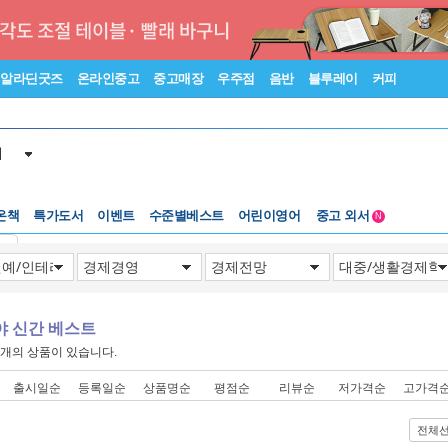
알라딘굿즈
온라인중고
중고매장
우주점
음반
블루레이
커피
서
온책
특가도서
이벤트
수준별베스트
어린이영어
중고 외서
N
Lexile®
5백원부터
기
수준별베스트
중고 외서
야 신간 베스트
개의 상품이 있습니다.
출시일순
등록일순
상품명순
평점순
리뷰순
저가격순
고가격
전체