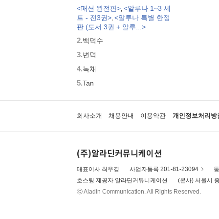
<패션 완전판>
<알루나 1~3 세
,
트 - 전3권>
<알루나 특별 한정
,
판 (도서 3권 + 알루...>
2.
백덕수
3.
변덕
4.
녹채
5.
Tan
회사소개
채용안내
이용약관
개인정보처리방
(주)알라딘커뮤니케이션
대표이사 최우경
사업자등록 201-81-23094
통
호스팅 제공자 알라딘커뮤니케이션
(본사) 서울시 중
ⓒ Aladin Communication. All Rights Reserved.