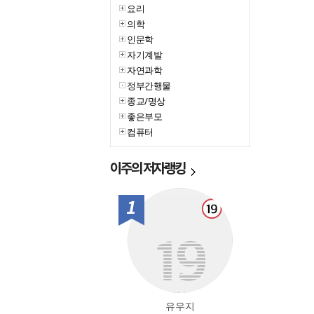
요리
의학
인문학
자기계발
자연과학
정부간행물
종교/명상
좋은부모
컴퓨터
이주의
저자랭킹
1위
유우지