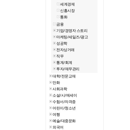
세계경제
신흥시장
통화
금융
기업/경영자 스토리
마케팅/세일즈/광고
성공학
전자상거래
직무
통계/회계
투자/재무관리
대학/전문교재
만화
사회과학
소설/시/에세이
수험서/자격증
어린이/청소년
여행
예술/대중문화
외국어