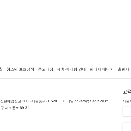
침
청소년 보호정책
중고매장
제휴·마케팅 안내
판매자 매니저
출판사·
고객
신판매업신고 2003-서울중구-01520
이메일 privacy@aladin.co.kr
서울시
구 서소문로 89-31