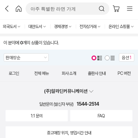
외국도서
대만도서
경제경영
전자상거래
온라인 쇼핑몰
이 분야에
0
개의 상품이 있습니다.
옵션
1
로그인
전체 메뉴
회사 소개
출판사 안내
PC 버전
(주)알라딘커뮤니케이션
1544-2514
일반문의 (발신자 부담)
1:1 문의
FAQ
중고매장 위치, 영업시간 안내