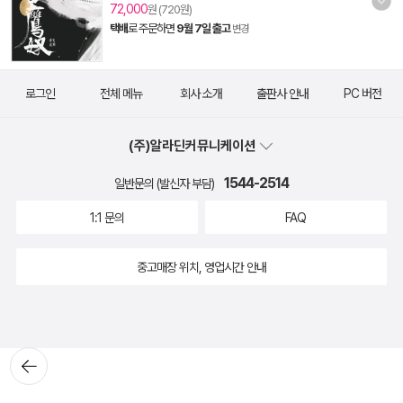
72,000
원 (720원)
택배
로 주문하면
9월 7일 출고
변경
로그인
전체 메뉴
회사 소개
출판사 안내
PC 버전
(주)알라딘커뮤니케이션
1544-2514
일반문의 (발신자 부담)
1:1 문의
FAQ
중고매장 위치, 영업시간 안내
뒤로가
기