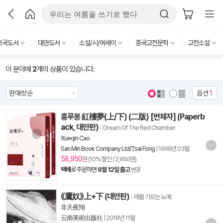
외국도서
대만도서
소설/시/에세이
중국고전문학
고전소설
이 분야에
2
개의 상품이 있습니다.
옵션
1
홍루몽 紅樓夢(上/下) (二版) [번체자] (Paperb
ack, 대만판)
- Dream Of The Red Chamber
Xueqin Cao
San Min Book Company Ltd/Tsai Fong
|
1999년 03월
58,950
원 (10% 할인 / 2,950원)
택배
로 주문하면
8월 12일 출고
변경
《鷹奴》上+下 (대만판)
- 매를 기르는 노예
非天夜翔
云南美術出版社
|
2018년 11월