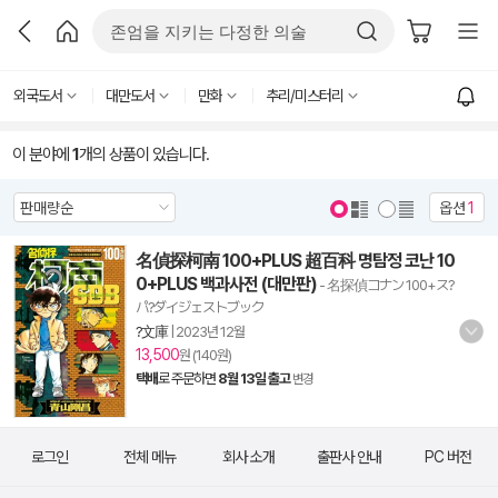
외국도서
대만도서
만화
추리/미스터리
이 분야에
1
개의 상품이 있습니다.
옵션
1
名偵探柯南 100+PLUS 超百科 명탐정 코난 10
0+PLUS 백과사전 (대만판)
- 名探偵コナン 100+ス?
パ?ダイジェストブック
?文庫
|
2023년 12월
13,500
원 (140원)
택배
로 주문하면
8월 13일 출고
변경
로그인
전체 메뉴
회사 소개
출판사 안내
PC 버전