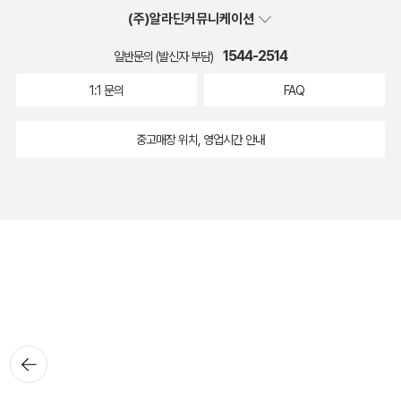
(주)알라딘커뮤니케이션
1544-2514
일반문의 (발신자 부담)
1:1 문의
FAQ
중고매장 위치, 영업시간 안내
뒤로가
기