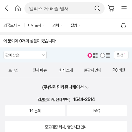
외국도서
대만도서
의학
질병
이 분야에
0
개의 상품이 있습니다.
옵션
1
로그인
전체 메뉴
회사 소개
출판사 안내
PC 버전
(주)알라딘커뮤니케이션
1544-2514
일반문의 (발신자 부담)
1:1 문의
FAQ
중고매장 위치, 영업시간 안내