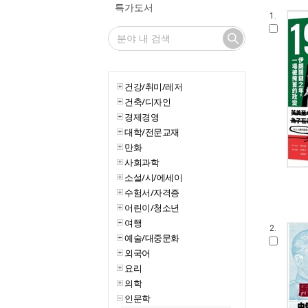
특가도서
1.
건강/취미/레저
건축/디자인
경제경영
대학/전문교재
만화
사회과학
소설/시/에세이
수험서/자격증
어린이/청소년
여행
2.
예술/대중문화
외국어
요리
의학
인문학