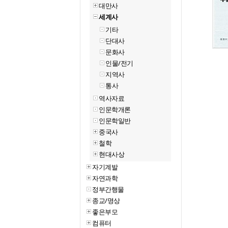
대만사
세계사
기타
단대사
문화사
인물/전기
지역사
통사
역사자료
인문학개론
인문학일반
중국사
철학
현대사상
자기계발
자연과학
정부간행물
종교/명상
좋은부모
컴퓨터