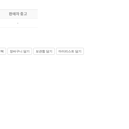
판매자 중고
-
선택
장바구니 담기
보관함 담기
마이리스트 담기