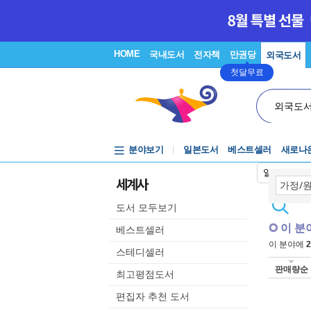
HOME
국내도서
전자책
만권당
외국도서
첫달무료
외국도
분야보기
일본도서
베스트셀러
새로나
일본어입력
세계사
도서 모두보기
이 분
베스트셀러
이 분야에
2
스테디셀러
판매량순
최고평점도서
편집자 추천 도서