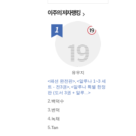
이주의
저자랭킹
1위
유우지
<패션 완전판>
<알루나 1~3 세
,
트 - 전3권>
<알루나 특별 한정
,
판 (도서 3권 + 알루...>
2.
백덕수
3.
변덕
4.
녹채
5.
Tan