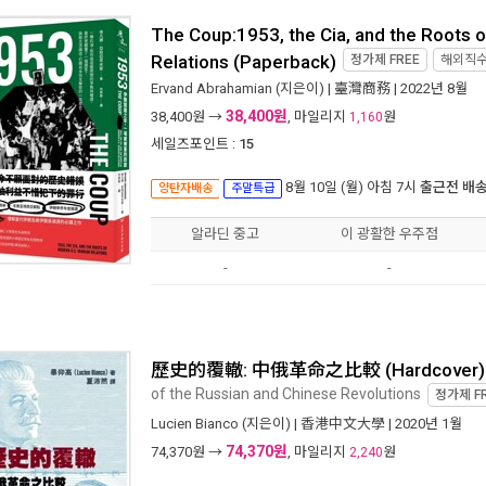
The Coup:1953, the Cia, and the Roots o
Relations (Paperback)
정가제
FREE
해외직
Ervand Abrahamian
(지은이) |
臺灣商務
| 2022년 8월
38,400원
38,400
원 →
, 마일리지
원
1,160
세일즈포인트 :
15
8월 10일 (월) 아침 7시
출근전 배
양탄자배송
주말특급
알라딘 중고
이 광활한 우주점
-
-
歷史的覆轍: 中俄革命之比較 (Hardcover)
of the Russian and Chinese Revolutions
정가제
F
Lucien Bianco
(지은이) |
香港中文大學
| 2020년 1월
74,370원
74,370
원 →
, 마일리지
원
2,240