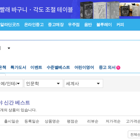
알라딘굿즈
온라인중고
중고매장
우주점
음반
블루레이
커피
서
온책
특가도서
이벤트
수준별베스트
어린이영어
중고 외서
N
Lexile®
5백원부터
기
수준별베스트
중고 외서
야 신간 베스트
개의 상품이 있습니다.
출시일순
등록일순
상품명순
평점순
리뷰순
저가격순
고가격
전체