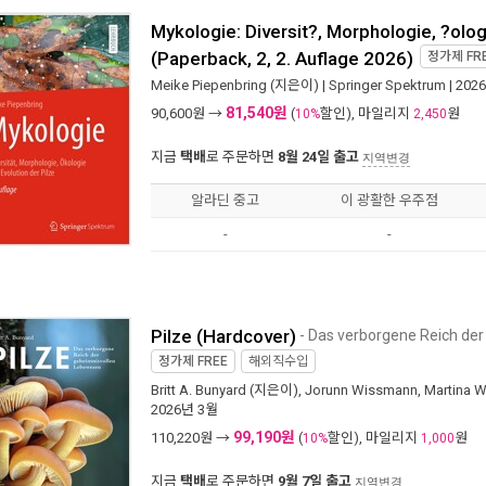
Mykologie: Diversit?, Morphologie, ?olog
(Paperback, 2, 2. Auflage 2026)
정가제
FR
Meike Piepenbring
(지은이) |
Springer Spektrum
| 202
81,540원
90,600
원 →
(
할인), 마일리지
원
10%
2,450
지금
택배
로 주문하면
8월 24일 출고
지역변경
알라딘 중고
이 광활한 우주점
-
-
Pilze (Hardcover)
- Das verborgene Reich de
정가제
FREE
해외직수입
Britt A. Bunyard
(지은이),
Jorunn Wissmann
,
Martina W
2026년 3월
99,190원
110,220
원 →
(
할인), 마일리지
원
10%
1,000
지금
택배
로 주문하면
9월 7일 출고
지역변경