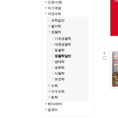
인문/사회
자기계발
자연과학
과학일반
물리학
생물학
기초생물학
대중생물학
동물학
3.
생물학일반
생태학
생화학
식물학
유전학
수학
지구과학
화학
취미/레저
컴퓨터