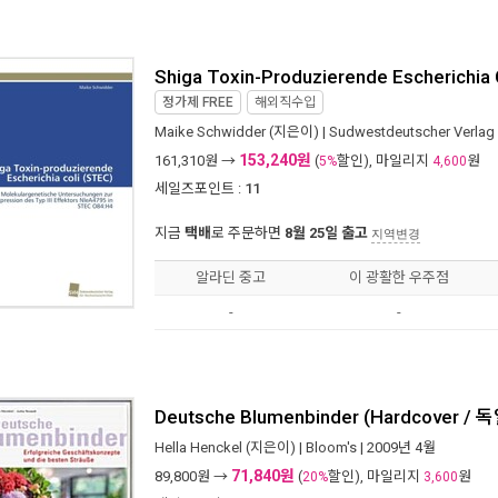
Shiga Toxin-Produzierende Escherichia 
정가제
FREE
해외직수입
Maike Schwidder
(지은이) |
Sudwestdeutscher Verlag 
153,240원
161,310
원 →
(
할인), 마일리지
원
5%
4,600
세일즈포인트 :
11
지금
택배
로 주문하면
8월 25일 출고
지역변경
알라딘 중고
이 광활한 우주점
-
-
Deutsche Blumenbinder (Hardcover / 
Hella Henckel
(지은이) |
Bloom's
| 2009년 4월
71,840원
89,800
원 →
(
할인), 마일리지
원
20%
3,600