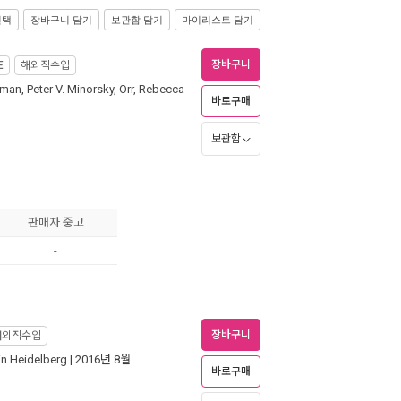
선택
장바구니 담기
보관함 담기
마이리스트 담기
장바구니
E
해외직수입
rman
,
Peter V. Minorsky
,
Orr, Rebecca
바로구매
보관함
판매자 중고
-
장바구니
해외직수입
in Heidelberg
| 2016년 8월
바로구매