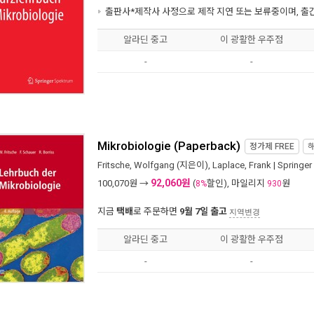
출판사*제작사 사정으로 제작 지연 또는 보류중이며, 출
알라딘 중고
이 광활한 우주점
-
-
Mikrobiologie (Paperback)
정가제
FREE
Fritsche, Wolfgang
(지은이),
Laplace, Frank
|
Springer
92,060원
100,070
원 →
(
할인), 마일리지
원
8%
930
지금
택배
로 주문하면
9월 7일 출고
지역변경
알라딘 중고
이 광활한 우주점
-
-