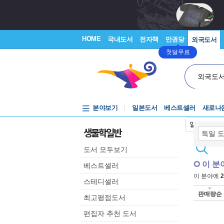
HOME
국내도서
전자책
만권당
외국도서
첫달무료
외국도
분야보기
일본도서
베스트셀러
새로나
일본어입력
생물학일반
도서 모두보기
이 분
베스트셀러
이 분야에
2
스테디셀러
판매량순
최고평점도서
편집자 추천 도서