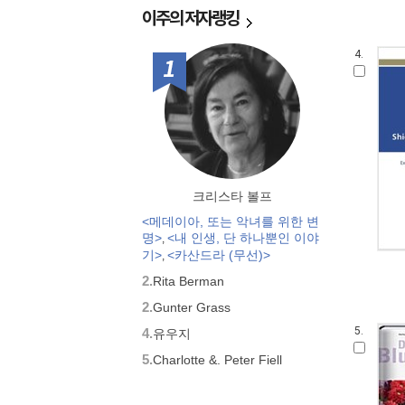
이주의
저자랭킹
4.
1위
크리스타 볼프
<메데이아, 또는 악녀를 위한 변
명>
<내 인생, 단 하나뿐인 이야
,
기>
<카산드라 (무선)>
,
2.
Rita Berman
2.
Gunter Grass
5.
4.
유우지
5.
Charlotte &. Peter Fiell