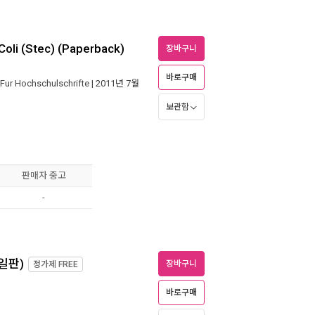
Coli (Stec) (Paperback)
장바구니
바로구매
Fur Hochschulschrifte
| 2011년 7월
보관함
판매자 중고
-
독일판)
장바구니
정가제
FREE
바로구매