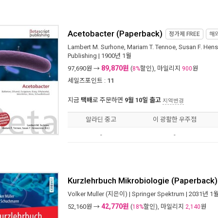
Acetobacter (Paperback)
정가제
FREE
해
Lambert M. Surhone
,
Mariam T. Tennoe
,
Susan F. Hen
Publishing
| 1900년 1월
89,870원
97,690
원 →
(
할인), 마일리지
원
8%
900
세일즈포인트 :
11
지금
택배
로 주문하면
9월 10일 출고
지역변경
알라딘 중고
이 광활한 우주점
-
-
Kurzlehrbuch Mikrobiologie (Paperback)
Volker Muller
(지은이) |
Springer Spektrum
| 2031년 1
42,770원
52,160
원 →
(
할인), 마일리지
원
18%
2,140