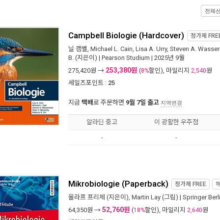
전체
Campbell Biologie (Hardcover)
정가제
FRE
닐 캠벨
,
Michael L. Cain
,
Lisa A. Urry
,
Steven A. Wasse
B.
(지은이) |
Pearson Studium
| 2025년 9월
253,380원
275,420
원 →
(
할인), 마일리지
원
8%
2,540
세일즈포인트 :
25
지금
택배
로 주문하면
9월 7일 출고
지역변경
알라딘 중고
이 광활한 우주점
-
-
Mikrobiologie (Paperback)
정가제
FREE
올라프 프리체
(지은이),
Martin Lay
(그림) |
Springer Berl
52,760원
64,350
원 →
(
할인), 마일리지
원
18%
2,640