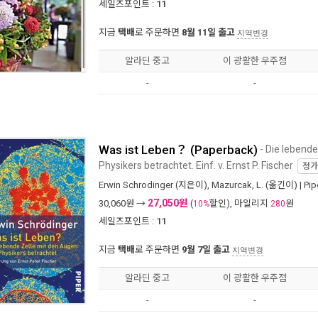
세일즈포인트 :
11
지금
택배
로 주문하면
8월 11일 출고
지역변경
알라딘 중고
이 광활한 우주점
-
-
Was ist Leben？ (Paperback)
- Die lebende
Physikers betrachtet. Einf. v. Ernst P. Fischer
정
Erwin Schrodinger
(지은이),
Mazurcak, L.
(옮긴이) |
Pip
27,050원
30,060
원 →
(
할인), 마일리지
원
10%
280
세일즈포인트 :
11
지금
택배
로 주문하면
9월 7일 출고
지역변경
알라딘 중고
이 광활한 우주점
-
-