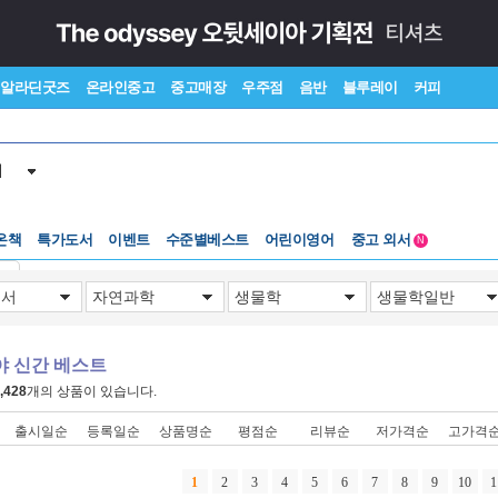
알라딘굿즈
온라인중고
중고매장
우주점
음반
블루레이
커피
서
온책
특가도서
이벤트
수준별베스트
어린이영어
중고 외서
N
Lexile®
5백원부터
기
수준별베스트
중고 외서
야 신간 베스트
,428
개의 상품이 있습니다.
출시일순
등록일순
상품명순
평점순
리뷰순
저가격순
고가격
1
2
3
4
5
6
7
8
9
10
1