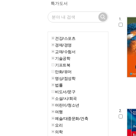
특가도서
1.
건강/스포츠
경제/경영
교재/수험서
기술공학
기프트북
만화/유머
명상/점성학
법률
비도서/문구
소설/시/희곡
어린이/청소년
2.
여행
예술/대중문화/건축
요리
의학