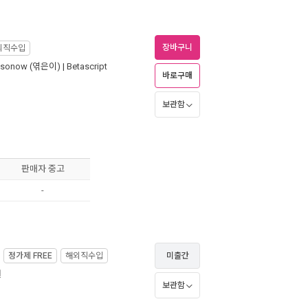
장바구니
외직수입
ssonow
(엮은이) |
Betascript
바로구매
보관함
판매자 중고
-
정가제
FREE
해외직수입
미출간
월
보관함