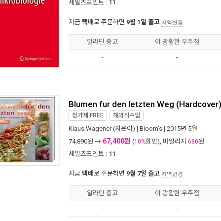
세일즈포인트 :
11
지금
택배
로 주문하면
9월 1일 출고
지역변경
알라딘 중고
이 광활한 우주점
-
-
Blumen fur den letzten Weg (Hardcover
정가제
FREE
해외직수입
Klaus Wagener
(지은이) |
Bloom's
| 2015년 5월
67,400원
74,890
원 →
(
할인), 마일리지
원
10%
680
세일즈포인트 :
11
지금
택배
로 주문하면
9월 7일 출고
지역변경
알라딘 중고
이 광활한 우주점
-
-