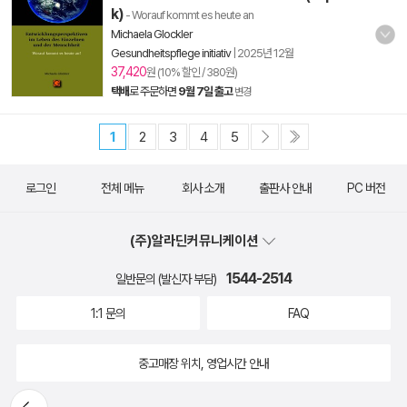
k)
- Worauf kommt es heute an
Michaela Glockler
Gesundheitspflege initiativ
|
2025년 12월
37,420
원 (10% 할인 / 380원)
택배
로 주문하면
9월 7일 출고
변경
1
2
3
4
5
로그인
전체 메뉴
회사 소개
출판사 안내
PC 버전
(주)알라딘커뮤니케이션
1544-2514
일반문의 (발신자 부담)
1:1 문의
FAQ
중고매장 위치, 영업시간 안내
뒤로가