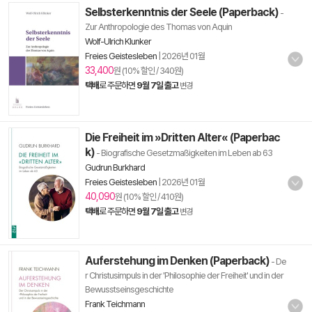
Selbsterkenntnis der Seele (Paperback)
-
Zur Anthropologie des Thomas von Aquin
Wolf-Ulrich Klunker
Freies Geistesleben
|
2026년 01월
33,400
원 (10% 할인 / 340원)
택배
로 주문하면
9월 7일 출고
변경
Die Freiheit im »Dritten Alter« (Paperbac
k)
- Biografische Gesetzmaßigkeiten im Leben ab 63
Gudrun Burkhard
Freies Geistesleben
|
2026년 01월
40,090
원 (10% 할인 / 410원)
택배
로 주문하면
9월 7일 출고
변경
Auferstehung im Denken (Paperback)
- De
r Christusimpuls in der 'Philosophie der Freiheit' und in der
Bewusstseinsgeschichte
Frank Teichmann