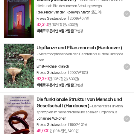
hitektur als Bild des inneren Schulungswegs
Ree, Pieter van der
,
Kollewijn, Martin
(옮긴이)
Freies Geistesleben
|
2009년 07월
42,310
원 (10% 할인 / 430원)
택배
로 주문하면
9월 7일 출고
변경
Urpflanze und Pflanzenreich (Hardcover)
- Metarmorphosen von den Flechten bis zu den Blutenpfla
nzen
Ernst-Michael Kranich
Freies Geistesleben
|
2007년 10월
62,370
원 (10% 할인 / 630원)
택배
로 주문하면
9월 7일 출고
변경
Die funktionale Struktur von Mensch und
Gesellschaft (Hardcover)
- Elementare Funktion
sprinzipien im menschlichen und sozialen Organismus
Johannes W. Rohen
Freies Geistesleben
|
1900년 01월
49,000
원 (10% 할인 / 490원)