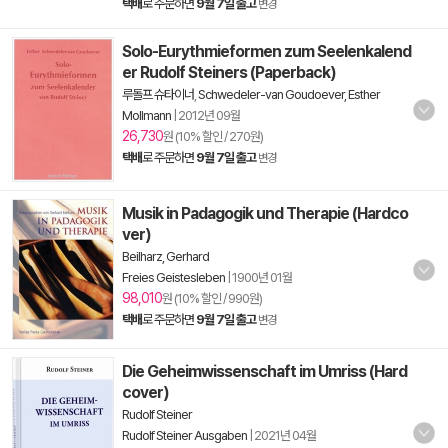
택배
로 주문하면
9월 7일 출고
변경
Solo-Eurythmieformen zum Seelenkalend
er Rudolf Steiners (Paperback)
루돌프 슈타이너
,
Schwedeler-van Goudoever, Esther
Mollmann
|
2012년 09월
26,730
원 (10% 할인 / 270원)
택배
로 주문하면
9월 7일 출고
변경
Musik in Padagogik und Therapie (Hardco
ver)
Beilharz, Gerhard
Freies Geistesleben
|
1900년 01월
98,010
원 (10% 할인 / 990원)
택배
로 주문하면
9월 7일 출고
변경
Die Geheimwissenschaft im Umriss (Hard
cover)
Rudolf Steiner
Rudolf Steiner Ausgaben
|
2021년 04월