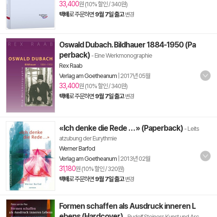
33,400
원 (10% 할인 / 340원)
택배
로 주문하면
9월 7일 출고
변경
Oswald Dubach. Bildhauer 1884-1950 (Pa
perback)
- Eine Werkmonographie
Rex Raab
Verlag am Goetheanum
|
2017년 05월
33,400
원 (10% 할인 / 340원)
택배
로 주문하면
9월 7일 출고
변경
«Ich denke die Rede . . . » (Paperback)
- Leits
atzubung der Eurythmie
Werner Barfod
Verlag am Goetheanum
|
2013년 02월
31,180
원 (10% 할인 / 320원)
택배
로 주문하면
9월 7일 출고
변경
Formen schaffen als Ausdruck inneren L
ebens (Hardcover)
- Rudolf Steiners Kunst und Arc