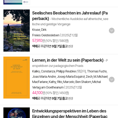
Seelisches Beobachten im Jahreslauf (Pa
perback)
- Wochentliche Ausblicke auf atherische, see
lische und geistige Vorgange
Kruse, Dirk
Freies Geistesleben
|
2025년 12월
57,910
원 (10% 할인 / 580원)
택배
로 주문하면
9월 7일 출고
변경
Lernen, in der Welt zu sein (Paperback)
- P
erspektiven zur padagogischen Praxis
Kaliks, Constanza
,
Philipp Reubke
(엮은이),
Thomas Fuchs
,
Joao Maria Andre
,
Josep Maria Esquirol
,
Zech, M. Michael
,
MacFarlane, Kathy
,
Rito, Marcelo
,
Ben Shalom, Michal
Verlag am Goetheanum
|
2025년 12월
44,100
원 (10% 할인 / 450원)
택배
로 주문하면
9월 7일 출고
변경
Entwicklungsperspektiven im Leben des
Einzelnen und der Menschheit (Paperbac