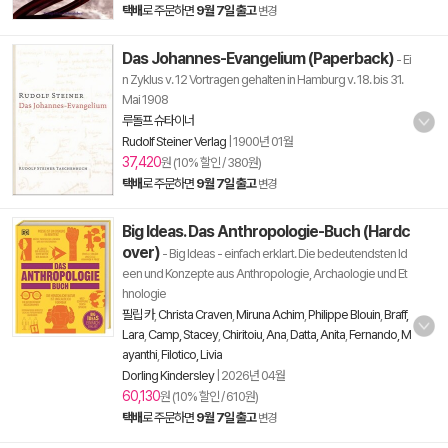
택배
로 주문하면
9월 7일 출고
변경
Das Johannes-Evangelium (Paperback)
- Ei
n Zyklus v. 12 Vortragen gehalten in Hamburg v. 18. bis 31.
Mai 1908
루돌프 슈타이너
Rudolf Steiner Verlag
|
1900년 01월
37,420
원 (10% 할인 / 380원)
택배
로 주문하면
9월 7일 출고
변경
Big Ideas. Das Anthropologie-Buch (Hardc
over)
- Big Ideas - einfach erklart. Die bedeutendsten Id
een und Konzepte aus Anthropologie, Archaologie und Et
hnologie
필립 카
,
Christa Craven
,
Miruna Achim
,
Philippe Blouin
,
Braff,
Lara
,
Camp, Stacey
,
Chiritoiu, Ana
,
Datta, Anita
,
Fernando, M
ayanthi
,
Filotico, Livia
Dorling Kindersley
|
2026년 04월
60,130
원 (10% 할인 / 610원)
택배
로 주문하면
9월 7일 출고
변경