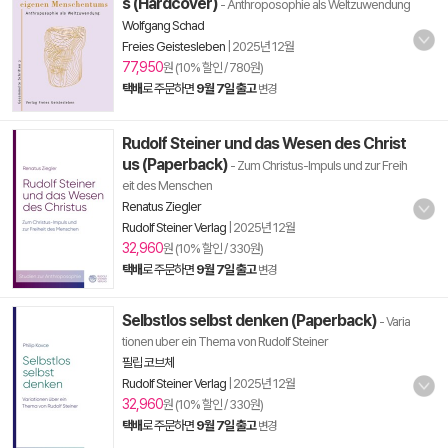
s (Hardcover)
- Anthroposophie als Weltzuwendung
Wolfgang Schad
Freies Geistesleben
|
2025년 12월
77,950
원 (10% 할인 / 780원)
택배
로 주문하면
9월 7일 출고
변경
Rudolf Steiner und das Wesen des Christ
us (Paperback)
- Zum Christus-Impuls und zur Freih
eit des Menschen
Renatus Ziegler
Rudolf Steiner Verlag
|
2025년 12월
32,960
원 (10% 할인 / 330원)
택배
로 주문하면
9월 7일 출고
변경
Selbstlos selbst denken (Paperback)
- Varia
tionen uber ein Thema von Rudolf Steiner
필립 코브체
Rudolf Steiner Verlag
|
2025년 12월
32,960
원 (10% 할인 / 330원)
택배
로 주문하면
9월 7일 출고
변경