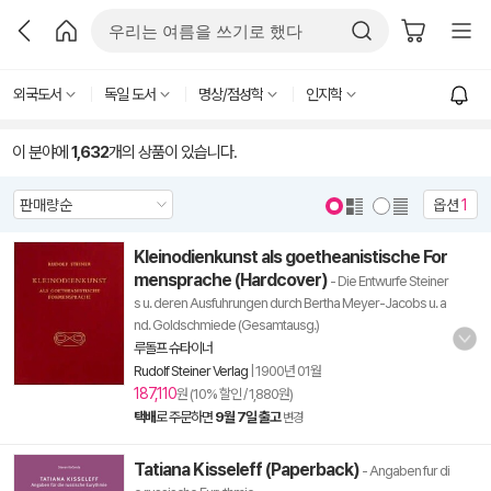
외국도서
독일 도서
명상/점성학
인지학
이 분야에
1,632
개의 상품이 있습니다.
옵션
1
Kleinodienkunst als goetheanistische For
mensprache (Hardcover)
- Die Entwurfe Steiner
s u. deren Ausfuhrungen durch Bertha Meyer-Jacobs u. a
nd. Goldschmiede (Gesamtausg.)
루돌프 슈타이너
Rudolf Steiner Verlag
|
1900년 01월
187,110
원 (10% 할인 / 1,880원)
택배
로 주문하면
9월 7일 출고
변경
Tatiana Kisseleff (Paperback)
- Angaben fur di