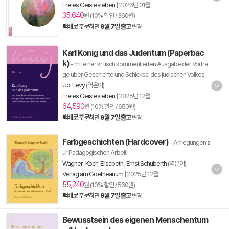
Freies Geistesleben
|
2026년 01월
35,640
원 (10% 할인 / 360원)
택배
로 주문하면
9월 7일 출고
변경
Karl Konig und das Judentum (Paperbac
k)
- mit einer kritisch kommentierten Ausgabe der Vortra
ge uber Geschichte und Schicksal des judischen Volkes
Udi Levy
(엮은이)
Freies Geistesleben
|
2025년 12월
64,590
원 (10% 할인 / 650원)
택배
로 주문하면
9월 7일 출고
변경
Farbgeschichten (Hardcover)
- Anregungen z
ur Padagogischen Arbeit
Wagner-Koch, Elisabeth
,
Ernst Schuberth
(엮은이)
Verlag am Goetheanum
|
2025년 12월
55,240
원 (10% 할인 / 560원)
택배
로 주문하면
9월 7일 출고
변경
Bewusstsein des eigenen Menschentum