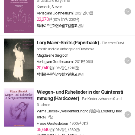
e russische Eurythmie
Koconda, Stevan
Verlag am Goetheanum
|
2021년 01월
22,270
원 (10% 할인 / 230원)
택배
로 주문하면
9월 7일 출고
변경
Lory Maier-Smits (Paperback)
- Die erste Euryt
hmistin und die Anfange der Eurythmie
Magdalene Siegloch
Verlag am Goetheanum
|
2011년 06월
20,040
원 (10% 할인 / 210원)
택배
로 주문하면
9월 7일 출고
변경
Wiegen- und Ruhelieder in der Quintensti
mmung (Hardcover)
- Fur Kinder zwischen 0 und
9 Jahren
Wilma Ellersiek
,
Weidenfeld, Ingrid
(엮은이),
Logters, Fried
erike
(그림)
Freies Geistesleben
|
1900년 01월
35,640
원 (10% 할인 / 360원)