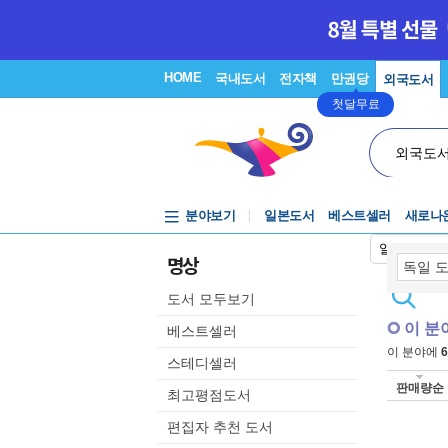
HOME
국내도서
전자책
만권당
외국도서
첫달무료
외국도
분야보기
일본도서
베스트셀러
새로나
일본어입력
명상
도서 모두보기
이 분
베스트셀러
이 분야에
6
스테디셀러
판매량순
최고평점도서
편집자 추천 도서