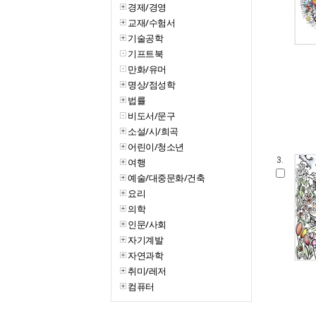
경제/경영
교재/수험서
기술공학
기프트북
만화/유머
명상/점성학
법률
비도서/문구
소설/시/희곡
어린이/청소년
3.
여행
예술/대중문화/건축
요리
의학
인문/사회
자기계발
자연과학
취미/레저
컴퓨터