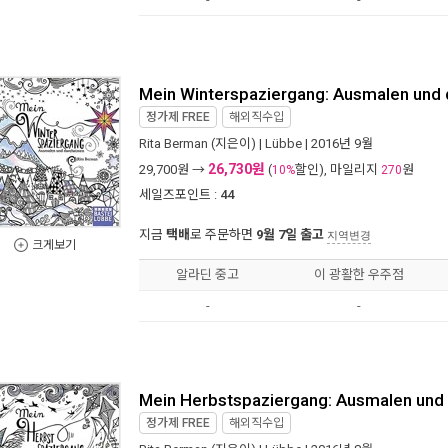
Mein Winterspaziergang: Ausmalen und
정가제
FREE
해외직수입
Rita Berman
(지은이) |
Lübbe
| 2016년 9월
26,730원
29,700
원 →
(
할인), 마일리지
원
10%
270
세일즈포인트 :
44
지금
택배
로 주문하면
9월 7일 출고
지역변경
크게보기
알라딘 중고
이 광활한 우주점
-
-
Mein Herbstspaziergang: Ausmalen und
정가제
FREE
해외직수입