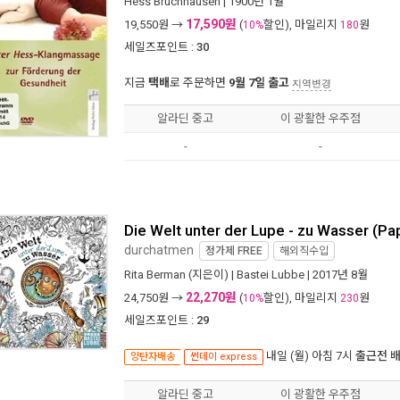
Hess Bruchhausen
| 1900년 1월
17,590원
19,550
원 →
(
할인), 마일리지
원
10%
180
세일즈포인트 :
30
지금
택배
로 주문하면
9월 7일 출고
지역변경
알라딘 중고
이 광활한 우주점
-
-
Die Welt unter der Lupe - zu Wasser (P
durchatmen
정가제
FREE
해외직수입
Rita Berman
(지은이) |
Bastei Lubbe
| 2017년 8월
22,270원
24,750
원 →
(
할인), 마일리지
원
10%
230
세일즈포인트 :
29
내일 (월) 아침 7시
출근전 
양탄자배송
썬데이 express
알라딘 중고
이 광활한 우주점