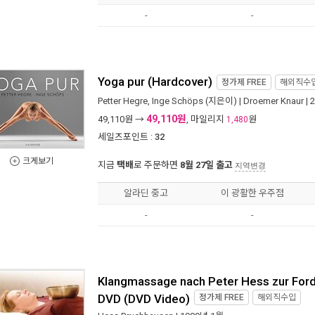
-
-
Yoga pur (Hardcover)
정가제
FREE
해외직수
Petter Hegre
,
Inge Schöps
(지은이) |
Droemer Knaur
| 
49,110원
49,110
원 →
, 마일리지
원
1,480
세일즈포인트 :
32
크게보기
지금
택배
로 주문하면
8월 27일 출고
지역변경
알라딘 중고
이 광활한 우주점
-
-
Klangmassage nach Peter Hess zur Ford
DVD (DVD Video)
정가제
FREE
해외직수입