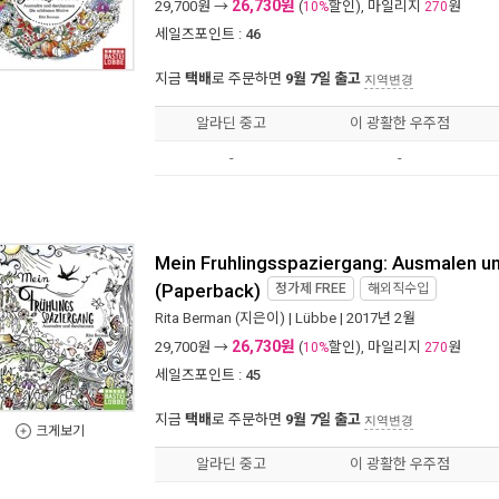
26,730원
29,700
원 →
(
할인), 마일리지
원
10%
270
세일즈포인트 :
46
지금
택배
로 주문하면
9월 7일 출고
지역변경
알라딘 중고
이 광활한 우주점
-
-
Mein Fruhlingsspaziergang: Ausmalen u
(Paperback)
정가제
FREE
해외직수입
Rita Berman
(지은이) |
Lübbe
| 2017년 2월
26,730원
29,700
원 →
(
할인), 마일리지
원
10%
270
세일즈포인트 :
45
지금
택배
로 주문하면
9월 7일 출고
지역변경
크게보기
알라딘 중고
이 광활한 우주점
-
-