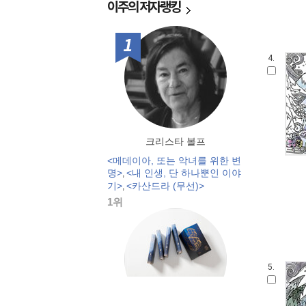
이주의
저자랭킹
1위
4.
크리스타 볼프
<메데이아, 또는 악녀를 위한 변
명>
<내 인생, 단 하나뿐인 이야
,
기>
<카산드라 (무선)>
,
1위
5.