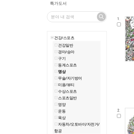
특가도서
1.
건강/스포츠
건강일반
경마/승마
구기
동계스포츠
명상
무술/자기방어
미용/뷰티
수상스포츠
스포츠일반
영양
운동
2.
육상
자동차/오토바이/자전거/
항공