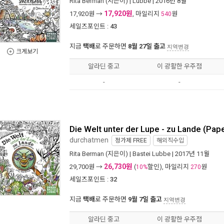
Rita Berman
(지은이) |
Lübbe
| 2016년 8월
17,920원
17,920
원 →
, 마일리지
원
540
세일즈포인트 :
43
지금
택배
로 주문하면
8월 27일 출고
지역변경
크게보기
알라딘 중고
이 광활한 우주점
-
-
Die Welt unter der Lupe - zu Lande (Pap
durchatmen
정가제
FREE
해외직수입
Rita Berman
(지은이) |
Bastei Lubbe
| 2017년 11월
26,730원
29,700
원 →
(
할인), 마일리지
원
10%
270
세일즈포인트 :
32
지금
택배
로 주문하면
9월 7일 출고
지역변경
알라딘 중고
이 광활한 우주점