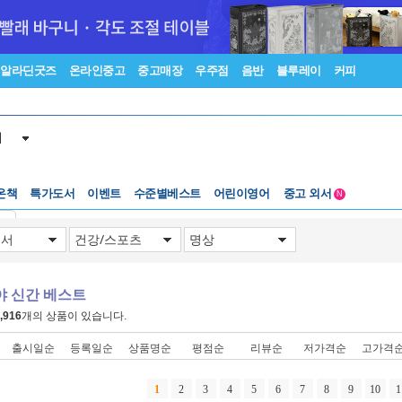
알라딘굿즈
온라인중고
중고매장
우주점
음반
블루레이
커피
서
수준별베스트
중고 외서
온책
특가도서
이벤트
어린이영어
Lexile®
5백원부터
N
수준별베스트
중고 외서
기
야 신간 베스트
,916
개의 상품이 있습니다.
출시일순
등록일순
상품명순
평점순
리뷰순
저가격순
고가격
1
2
3
4
5
6
7
8
9
10
1