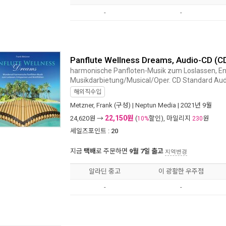
-
-
Panflute Wellness Dreams, Audio-CD (C
harmonische Panfloten-Musik zum Loslassen, E
Musikdarbietung/Musical/Oper. CD Standard Au
해외직수입
Metzner, Frank
(구성) |
Neptun Media
| 2021년 9월
22,150원
24,620
원 →
(
할인), 마일리지
원
10%
230
세일즈포인트 :
20
지금
택배
로 주문하면
9월 7일 출고
지역변경
알라딘 중고
이 광활한 우주점
-
-