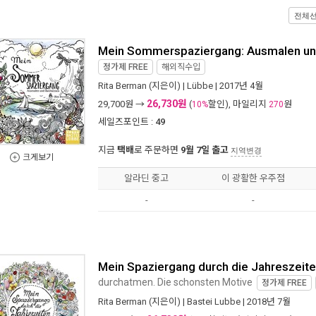
전체
Mein Sommerspaziergang: Ausmalen un
정가제
FREE
해외직수입
Rita Berman
(지은이) |
Lübbe
| 2017년 4월
26,730원
29,700
원 →
(
할인), 마일리지
원
10%
270
세일즈포인트 :
49
지금
택배
로 주문하면
9월 7일 출고
지역변경
크게보기
알라딘 중고
이 광활한 우주점
-
-
Mein Spaziergang durch die Jahreszeit
durchatmen. Die schonsten Motive
정가제
FREE
Rita Berman
(지은이) |
Bastei Lubbe
| 2018년 7월