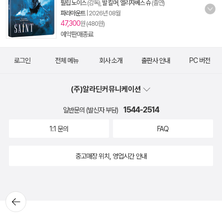
필립 노이스
(감독),
발 킬머
,
엘리자베스 슈
(출연)
파라마운트
|
2026년 08월
47,300
원 (480원)
예약판매종료
로그인
전체 메뉴
회사 소개
출판사 안내
PC 버전
(주)알라딘커뮤니케이션
1544-2514
일반문의 (발신자 부담)
1:1 문의
FAQ
중고매장 위치, 영업시간 안내
뒤로가
기