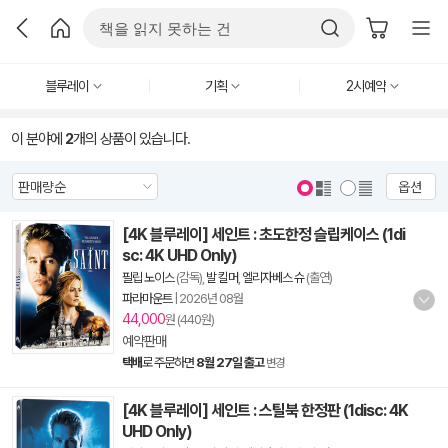
블루레이
기획
2시예약
이 분야에
2
개의 상품이 있습니다.
옵션
[4K 블루레이] 세인트 : 초도한정 슬립케이스 (1di
sc: 4K UHD Only)
필립 노이스
(감독),
발 킬머
,
엘리자베스 슈
(출연)
파라마운트
|
2026년 08월
44,000
원 (440원)
예약판매
택배
로 주문하면
8월 27일 출고
변경
[4K 블루레이] 세인트 : 스틸북 한정판 (1disc: 4K
UHD Only)