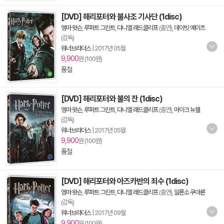
[DVD] 해리포터와 불사조 기사단 (1disc)
엠마 왓슨
,
루퍼트 그린트
,
다니엘 래드클리프
(출연),
데이빗 예이츠
(감독)
워너브라더스
|
2017년 05월
9,900
원 (100원)
품절
[DVD] 해리포터와 불의 잔 (1disc)
엠마 왓슨
,
루퍼트 그린트
,
다니엘 래드클리프
(출연),
마이크 뉴웰
(감독)
워너브라더스
|
2017년 05월
9,900
원 (100원)
품절
[DVD] 해리포터와 아즈카반의 죄수 (1disc)
엠마 왓슨
,
루퍼트 그린트
,
다니엘 래드클리프
(출연),
알폰소 쿠아론
(감독)
워너브라더스
|
2017년 09월
9,900
원 (100원)