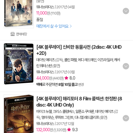
(출연)
워너브라더스
|
2017년 04월
11,000
원 (110원)
품절
매장에서 살 수 있어요
판매매장
[4K 블루레이] 신비한 동물사전 (2disc: 4K UHD
+2D)
데이빗 예이츠
(감독),
콜린 파렐
,
에디 레드메인
,
이즈라 밀러
,
캐서
린 워터스턴
(출연)
워너브라더스
|
2017년 03월
44,000
8.0
원 (440원)
택배
로 주문하면
8월 10일 출고
변경
[4K 블루레이] 해리포터 8 Film 콜렉션: 한정판 (8
disc: 4K UHD Only)
마이크 뉴웰
,
크리스 콜럼버스
,
알폰소 쿠아론
,
데이빗 예이츠
(감
독),
엠마 왓슨
,
루퍼트 그린트
,
다니엘 래드클리프
(출연)
워너브라더스
|
2017년 12월
132,000
9.3
원 (1,320원)