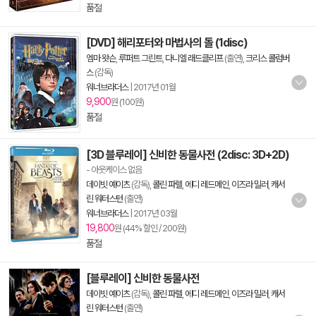
품절
[DVD] 해리포터와 마법사의 돌 (1disc)
엠마 왓슨
,
루퍼트 그린트
,
다니엘 래드클리프
(출연),
크리스 콜럼버
스
(감독)
워너브라더스
|
2017년 01월
9,900
원 (100원)
품절
[3D 블루레이] 신비한 동물사전 (2disc: 3D+2D)
- 아웃케이스 없음
데이빗 예이츠
(감독),
콜린 파렐
,
에디 레드메인
,
이즈라 밀러
,
캐서
린 워터스턴
(출연)
워너브라더스
|
2017년 03월
19,800
원 (44% 할인 / 200원)
품절
[블루레이] 신비한 동물사전
데이빗 예이츠
(감독),
콜린 파렐
,
에디 레드메인
,
이즈라 밀러
,
캐서
린 워터스턴
(출연)