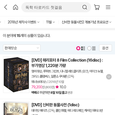
2018년 제작사 이벤트
11월
신비한 동물사전2 개봉기념 프로모션
이 분야에
15
개의 상품이 있습니다.
옵션
[DVD] 해리포터 8 Film Collection (16disc) :
부가영상 1,220분 가량
엠마 왓슨
,
루퍼트 그린트
,
다니엘 래드클리프
(출연),
마이크 뉴웰
,
크리스 콜럼버스
,
알폰소 쿠아론
(감독)
워너브라더스
|
2016년 10월
79,200
10.0
원 (800원)
택배
로 주문하면
8월 10일 출고
변경
[DVD] 신비한 동물사전 (1disc)
데이빗 예이츠
(감독),
콜린 파렐
,
에디 레드메인
,
캐서린 워터스턴