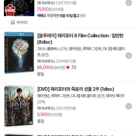
워너브라더스
|
2017년 03월
31,900
원 (320원)
택배
로 주문하면
8월 10일 출고
변경
판매매장
[블루레이] 해리포터 8 Film Collection : 일반판
(8disc)
크리스 콜럼버스
(감독),
엠마 왓슨
,
루퍼트 그린트
,
다니엘 래드클리
프
(출연)
워너브라더스
|
2016년 12월
88,000
7.0
원 (880원)
품절
[DVD] 해리포터와 죽음의 성물 2부 (1disc)
엠마 왓슨
,
루퍼트 그린트
,
다니엘 래드클리프
(출연),
데이빗 예이츠
(감독)
워너브라더스
|
2017년 01월
9,900
원 (100원)
품절