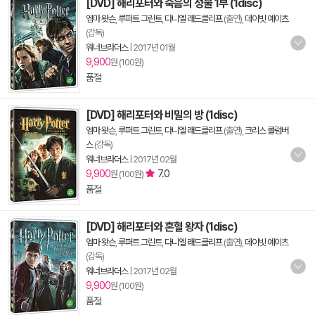
[DVD] 해리포터와 죽음의 성물 1부 (1disc)
엠마 왓슨
,
루퍼트 그린트
,
다니엘 래드클리프
(출연),
데이빗 예이츠
(감독)
워너브라더스
|
2017년 01월
9,900
원 (100원)
품절
[DVD] 해리포터와 비밀의 방 (1disc)
엠마 왓슨
,
루퍼트 그린트
,
다니엘 래드클리프
(출연),
크리스 콜럼버
스
(감독)
워너브라더스
|
2017년 02월
9,900
7.0
원 (100원)
품절
[DVD] 해리포터와 혼혈 왕자 (1disc)
엠마 왓슨
,
루퍼트 그린트
,
다니엘 래드클리프
(출연),
데이빗 예이츠
(감독)
워너브라더스
|
2017년 02월
9,900
원 (100원)
품절