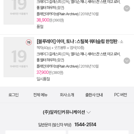
크레이그 길레스피
(감독),
앨리슨 재니
,
세바스찬 스탠
,
마고 로비
,
폴 월터 하우저
(출연)
플레인아카이브(Plain Archive)
|
2018년 10월
38,900
원 (390원)
품절
[블루레이] 아이, 토냐 : 스틸북 쿼터슬립 한정판
- 소
책자(40p) + 굿즈봉투 + 엽서(10종)
크레이그 길레스피
(감독),
앨리슨 재니
,
세바스찬 스탠
,
마고 로비
,
폴 월터 하우저
(출연)
플레인아카이브(Plain Archive)
|
2018년 10월
37,900
원 (380원)
일시품절
로그인
전체 메뉴
회사 소개
출판사 안내
PC 버전
(주)알라딘커뮤니케이션
1544-2514
일반문의 (발신자 부담)