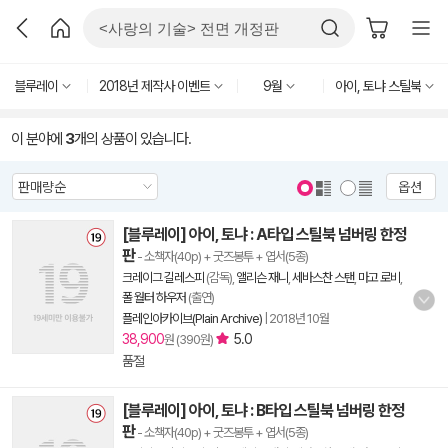
블루레이
2018년 제작사 이벤트
9월
아이, 토냐 스틸북
이 분야에
3
개의 상품이 있습니다.
옵션
[블루레이] 아이, 토냐 : A타입 스틸북 넘버링 한정
판
- 소책자(40p) + 굿즈봉투 + 엽서(5종)
크레이그 길레스피
(감독),
앨리슨 재니
,
세바스찬 스탠
,
마고 로비
,
폴 월터 하우저
(출연)
플레인아카이브(Plain Archive)
|
2018년 10월
38,900
5.0
원 (390원)
품절
[블루레이] 아이, 토냐 : B타입 스틸북 넘버링 한정
판
- 소책자(40p) + 굿즈봉투 + 엽서(5종)