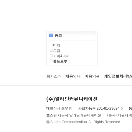
커피
더치
드립
커피&라떼
콜드브루
회사소개
채용안내
이용약관
개인정보처리방
(주)알라딘커뮤니케이션
대표이사 최우경
사업자등록 201-81-23094
통
호스팅 제공자 알라딘커뮤니케이션
(본사) 서울시 중
ⓒ Aladin Communication. All Rights Reserved.