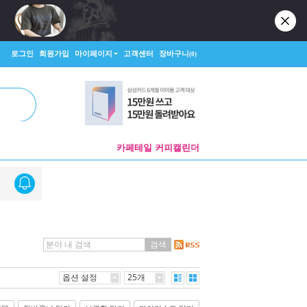
로그인
회원가입
마이페이지
고객센터
장바구니
(0)
카페테일 커피캘린더
검색
옵션 설정
25개