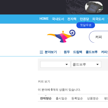
HOME
국내도서
전자책
만권당
외국도서
첫달무료
커피
분야보기
원두
드립백
콜드브루
커피
커피 보기
이 분야에
0
개의 상품이 있습니다.
판매량순
출시일순
등록일순
상품명순
평