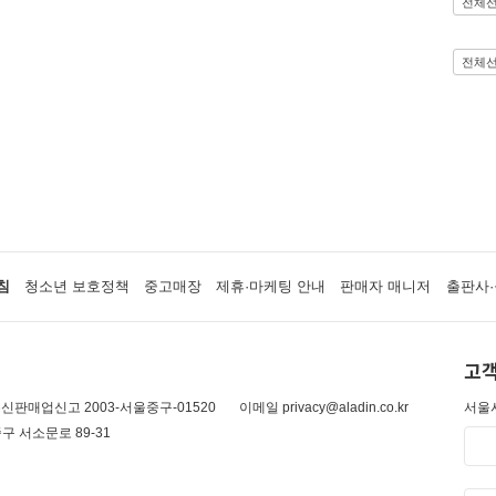
전체
전체
침
청소년 보호정책
중고매장
제휴·마케팅 안내
판매자 매니저
출판사·
고객
신판매업신고 2003-서울중구-01520
이메일 privacy@aladin.co.kr
서울시
구 서소문로 89-31