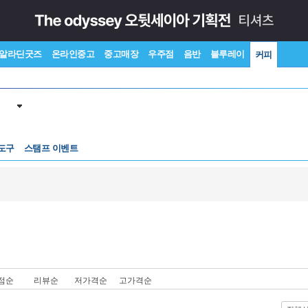
알라딘굿즈
온라인중고
중고매장
우주점
음반
블루레이
커피
도구
스탬프 이벤트
점순
리뷰순
저가격순
고가격순