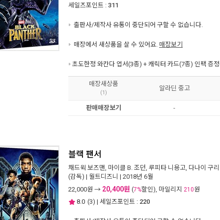
세일즈포인트 :
311
출판사/제작사 유통이 중단되어 구할 수 없습니다.
매장에서 새상품을 살 수 있어요.
매장보기
초도한정 와칸다 엽서(3종) + 캐릭터 카드(7종) 인팩 
매장새상품
알라딘 중고
(1)
판매매장보기
-
블랙 팬서
채드윅 보즈맨
,
마이클 B. 조던
,
루피타 니용고
,
다나이 구
(감독) |
월트디즈니
| 2018년 6월
20,400원
22,000
원 →
(
할인), 마일리지
원
7%
210
8.0
(
3
) | 세일즈포인트 :
220