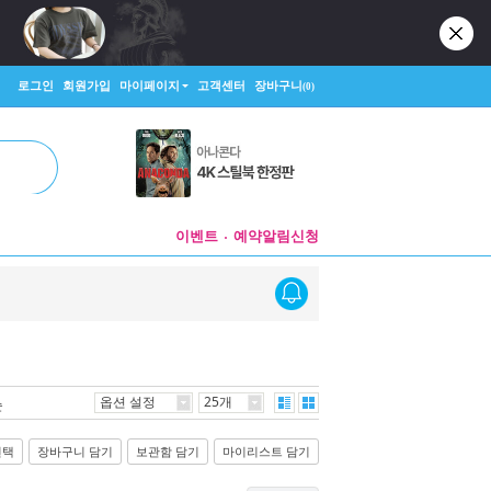
로그인
회원가입
마이페이지
고객센터
장바구니
(0)
이벤트
예약알림신청
옵션 설정
25개
순
선택
장바구니 담기
보관함 담기
마이리스트 담기