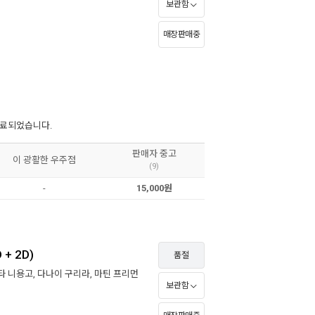
보관함
매장판매중
 종료되었습니다.
판매자 중고
이 광활한 우주점
(9)
-
15,000원
 + 2D)
품절
타 니용고
,
다나이 구리라
,
마틴 프리먼
보관함