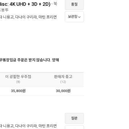
: 4K UHD + 3D + 2D)
- 북
품절
굿즈봉투
보관함
타 니용고
,
다나이 구리라
,
마틴 프리먼
무통장입금 주문은 받지 않습니다. 양해
이 광활한 우주점
판매자 중고
(8)
(12)
35,800원
30,000원
절판
타 니용고
,
다나이 구리라
,
마틴 프리먼