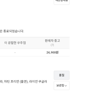
매장판매중
증정은 종료되었습니다.
판매자 중고
이 광활한 우주점
(7)
-
24,900원
품절
리라
,
마틴 프리먼
(출연),
라이언 쿠글러
보관함