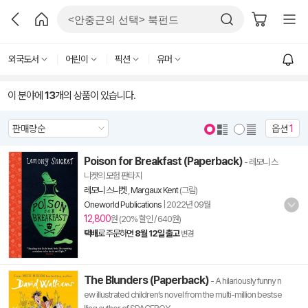
외국도서
어린이
픽션
유머
이 분야에
13
개의 상품이 있습니다.
옵션
1
Poison for Breakfast (Paperback)
- 레모니 스
니켓의 모험 판타지
레모니 스니켓
,
Margaux Kent
(그림)
Oneworld Publications
|
2022년 09월
12,800
원 (20% 할인 / 640원)
택배
로 주문하면
8월 12일 출고
변경
The Blunders (Paperback)
- A hilariously funny n
ew illustrated children’s novel from the multi-million bestse