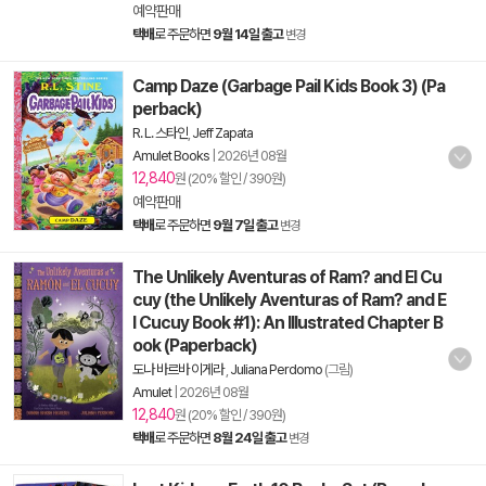
예약판매
택배
로 주문하면
9월 14일 출고
변경
Camp Daze (Garbage Pail Kids Book 3) (Pa
perback)
R. L. 스타인
,
Jeff Zapata
Amulet Books
|
2026년 08월
12,840
원 (20% 할인 / 390원)
예약판매
택배
로 주문하면
9월 7일 출고
변경
The Unlikely Aventuras of Ram? and El Cu
cuy (the Unlikely Aventuras of Ram? and E
l Cucuy Book #1): An Illustrated Chapter B
ook (Paperback)
도나 바르바 이게라
,
Juliana Perdomo
(그림)
Amulet
|
2026년 08월
12,840
원 (20% 할인 / 390원)
택배
로 주문하면
8월 24일 출고
변경