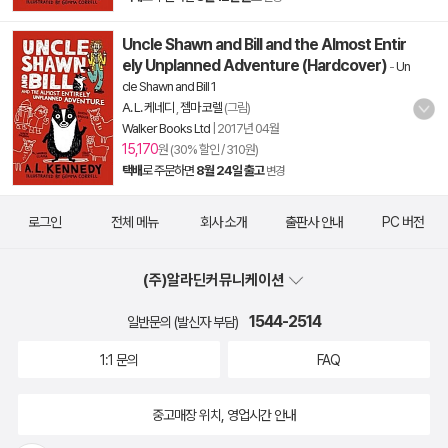
Uncle Shawn and Bill and the Almost Entir
ely Unplanned Adventure (Hardcover)
-
Un
cle Shawn and Bill 1
A. L. 케네디
,
젬마 코렐
(그림)
Walker Books Ltd
|
2017년 04월
15,170
원 (30% 할인 / 310원)
택배
로 주문하면
8월 24일 출고
변경
로그인
전체 메뉴
회사 소개
출판사 안내
PC 버전
(주)알라딘커뮤니케이션
1544-2514
일반문의 (발신자 부담)
1:1 문의
FAQ
중고매장 위치, 영업시간 안내