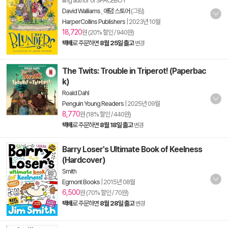
lling author of SPACEBOY
David Walliams
,
애덤 스토어
(그림)
HarperCollins Publishers
|
2023년 10월
18,720
원 (20% 할인 / 940원)
택배
로 주문하면
8월 25일 출고
변경
The Twits: Trouble in Triperot! (Paperbac
k)
Roald Dahl
Penguin Young Readers
|
2025년 09월
8,770
원 (18% 할인 / 440원)
택배
로 주문하면
8월 18일 출고
변경
Barry Loser's Ultimate Book of Keelness
(Hardcover)
Smith
Egmont Books
|
2015년 08월
6,500
원 (70% 할인 / 70원)
택배
로 주문하면
8월 28일 출고
변경