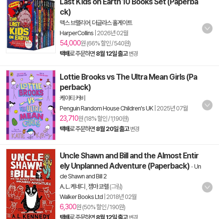
Last Kids on Earth 10 Books Set (Paperba
ck)
맥스 브랠리어
,
더글라스 홀게이트
HarperCollins
|
2026년 02월
54,000
원 (66% 할인 / 540원)
택배
로 주문하면
8월 12일 출고
변경
Lottie Brooks vs The Ultra Mean Girls (Pa
perback)
케이티 커비
Penguin Random House Children's UK
|
2025년 07월
23,710
원 (18% 할인 / 1,190원)
택배
로 주문하면
8월 20일 출고
변경
Uncle Shawn and Bill and the Almost Entir
ely Unplanned Adventure (Paperback)
-
Un
cle Shawn and Bill 2
A. L. 케네디
,
젬마 코렐
(그림)
Walker Books Ltd
|
2018년 02월
6,300
원 (50% 할인 / 190원)
택배
로 주문하면
8월 12일 출고
변경