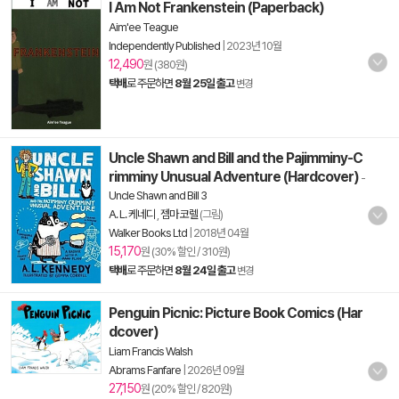
I Am Not Frankenstein (Paperback)
Aim'ee Teague
Independently Published
|
2023년 10월
12,490
원 (380원)
택배
로 주문하면
8월 25일 출고
변경
Uncle Shawn and Bill and the Pajimminy-C
rimminy Unusual Adventure (Hardcover)
-
Uncle Shawn and Bill 3
A. L. 케네디
,
젬마 코렐
(그림)
Walker Books Ltd
|
2018년 04월
15,170
원 (30% 할인 / 310원)
택배
로 주문하면
8월 24일 출고
변경
Penguin Picnic: Picture Book Comics (Har
dcover)
Liam Francis Walsh
Abrams Fanfare
|
2026년 09월
27,150
원 (20% 할인 / 820원)