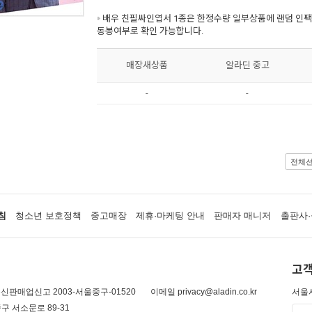
배우 친필싸인엽서 1종은 한정수량 일부상품에 랜덤 인팩
동봉여부로 확인 가능합니다.
매장새상품
알라딘 중고
-
-
전체
침
청소년 보호정책
중고매장
제휴·마케팅 안내
판매자 매니저
출판사·
고객
신판매업신고 2003-서울중구-01520
이메일 privacy@aladin.co.kr
서울시
구 서소문로 89-31