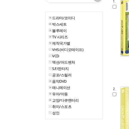
1.
드라마/코미디
박스세트
블루레이
TV 시리즈
제작국가별
VHS (비디오테이프)
VCD
액션/어드벤처
S.F/판타지
공포/스릴러
음악DVD
애니메이션
2.
유아/아동
교양/다큐멘터리
취미/스포츠
성인