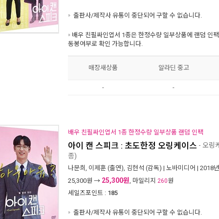
출판사/제작사 유통이 중단되어 구할 수 없습니다.
배우 친필싸인엽서 1종은 한정수량 일부상품에 랜덤 인팩
동봉여부로 확인 가능합니다.
매장새상품
알라딘 중고
-
-
배우 친필싸인엽서 1종 한정수량 일부상품 랜덤 인팩
아이 캔 스피크 : 초도한정 오링케이스
- 오링
종)
나문희
,
이제훈
(출연),
김현석
(감독) |
노바미디어
| 2018
25,300원
25,300
원 →
, 마일리지
원
260
세일즈포인트 :
185
출판사/제작사 유통이 중단되어 구할 수 없습니다.