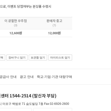
으로, 이벤트 당첨여부는 본상품 수령시
이 광활한 우주점
판매자 중고
(3)
(7)
12,600원
12,000원
선택
장바구니 담기
보관함 담기
마이리스트 담기
공급사 안내
광고 안내
학교·기업·기관 대량구매
센터 1544-2514 (발신자 부담)
 마포구 백범로 71 숨도빌딩 7층
Fax 02-6926-2600