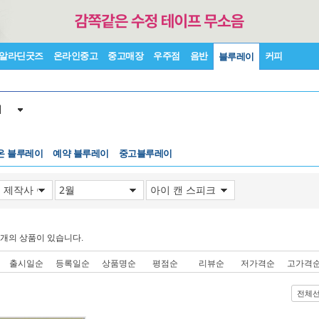
알라딘굿즈
온라인중고
중고매장
우주점
음반
커피
블루레이
이
온 블루레이
예약 블루레이
중고블루레이
개의 상품이 있습니다.
출시일순
등록일순
상품명순
평점순
리뷰순
저가격순
고가격
전체