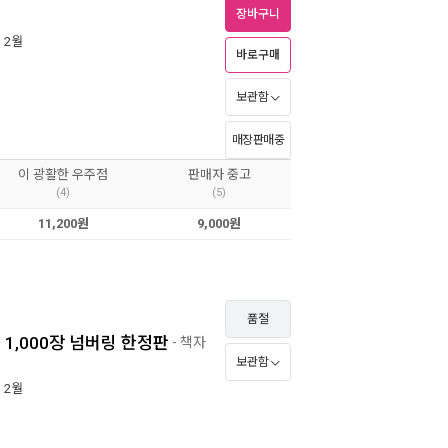
장바구니
년 2월
바로구매
보관함
매장판매중
이 광활한 우주점
판매자 중고
(4)
(5)
11,200원
9,000원
품절
 1,000장 넘버링 한정판
- 책자
보관함
년 2월