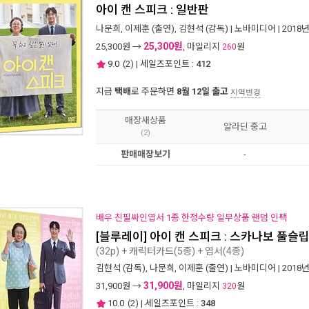
아이 캔 스피크 : 일반판
나문희
,
이제훈
(출연),
김현석
(감독) |
노바미디어
| 2018
25,300원
25,300
원 →
, 마일리지
원
260
9.0
(
2
) | 세일즈포인트 :
412
지금
택배
로 주문하면
8월 12일 출고
지역변경
매장새상품
알라딘 중고
(2)
판매매장보기
-
배우 친필싸인엽서 1종 한정수량 일부상품 랜덤 인팩
[블루레이] 아이 캔 스피크 : 스카나보 풀슬립
(32p) + 캐릭터카드(5종) + 엽서(4종)
김현석
(감독),
나문희
,
이제훈
(출연) |
노바미디어
| 2018
31,900원
31,900
원 →
, 마일리지
원
320
10.0
(
2
) | 세일즈포인트 :
348