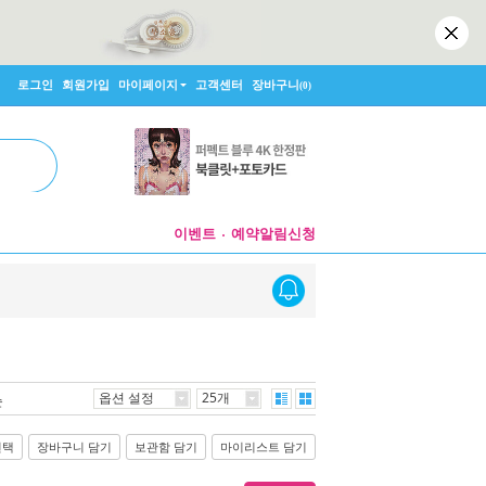
로그인
회원가입
마이페이지
고객센터
장바구니
(0)
이벤트
예약알림신청
옵션 설정
25개
순
선택
장바구니 담기
보관함 담기
마이리스트 담기