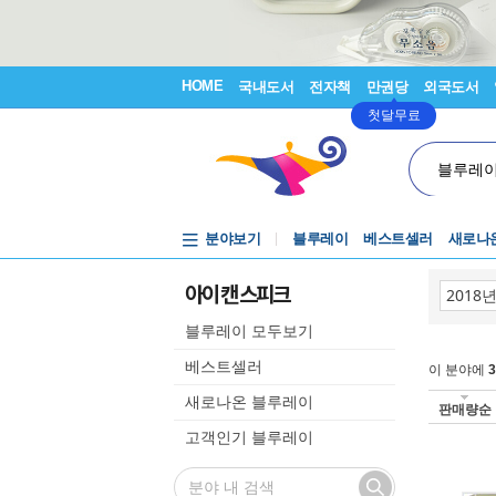
HOME
국내도서
전자책
만권당
외국도서
첫달무료
블루레
분야보기
블루레이
베스트셀러
새로나
아이 캔 스피크
블루레이 모두보기
베스트셀러
이 분야에
3
새로나온 블루레이
판매량순
고객인기 블루레이