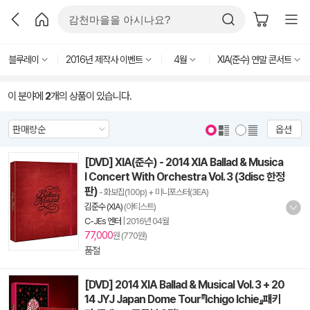
블루레이
2016년 제작사 이벤트
4월
XIA(준수) 연말 콘서트
이 분야에
2
개의 상품이 있습니다.
옵션
[DVD] XIA(준수) - 2014 XIA Ballad & Musica
l Concert With Orchestra Vol. 3 (3disc 한정
판)
- 화보집(100p) + 미니포스터(3EA)
김준수 (XIA)
(아티스트)
C-JEs 엔터
|
2016년 04월
77,000
원 (770원)
품절
[DVD] 2014 XIA Ballad & Musical Vol. 3 + 20
14 JYJ Japan Dome Tour『Ichigo Ichie』패키