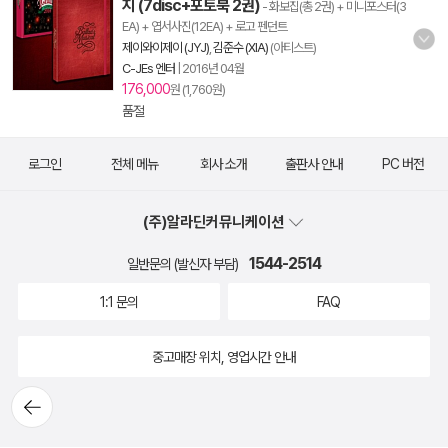
지 (7disc+포토북 2권)
- 화보집(총 2권) + 미니포스터(3
EA) + 엽서사진(12EA) + 로고 펜던트
제이와이제이 (JYJ)
,
김준수 (XIA)
(아티스트)
C-JEs 엔터
|
2016년 04월
176,000
원 (1,760원)
품절
로그인
전체 메뉴
회사 소개
출판사 안내
PC 버전
(주)알라딘커뮤니케이션
1544-2514
일반문의 (발신자 부담)
1:1 문의
FAQ
중고매장 위치, 영업시간 안내
뒤로가
기