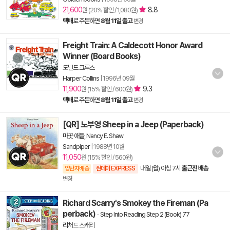
21,600
8.8
원 (20% 할인 / 1,080원)
택배
로 주문하면
8월 11일 출고
변경
Freight Train: A Caldecott Honor Award
Winner (Board Books)
도널드 크루스
Harper Collins
|
1996년 09월
11,900
9.3
원 (15% 할인 / 600원)
택배
로 주문하면
8월 11일 출고
변경
[QR] 노부영 Sheep in a Jeep (Paperback)
마곳 애플
,
Nancy E. Shaw
Sandpiper
|
1988년 10월
11,050
원 (15% 할인 / 560원)
내일 (월) 아침 7시
출근전 배송
양탄자배송
썬데이 EXPRESS
변경
Richard Scarry's Smokey the Fireman (Pa
perback)
-
Step Into Reading Step 2 (Book) 77
리처드 스캐리