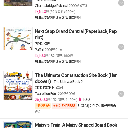
Charlesbridge Pub Inc
|
2000년 07월
12,840
원 (20% 할인 / 650원)
택배
로 주문하면
8월 21일 출고
변경
Next Stop Grand Central (Paperback, Rep
rint)
마이라 칼만
Puffin
|
2001년 04월
13,160
원 (18% 할인 / 660원)
택배
로 주문하면
8월 21일 출고
변경
The Ultimate Construction Site Book (Har
dcover)
-
The Ultimate Book 2
디디에 발리세빅
(그림)
Tourbillion Edn
|
2014년 09월
29,660
10.0
원 (15% 할인 / 1,490원)
내일 (월) 아침 7시
출근전 배송
양탄자배송
썬데이 EXPRESS
변경
Maisy's Train: A Maisy Shaped Board Book