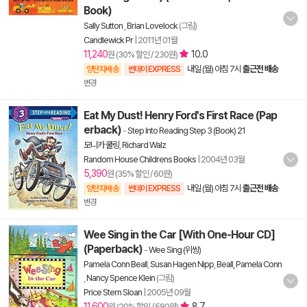
Book)
Sally Sutton
,
Brian Lovelock
(그림)
Candlewick Pr
|
2011년 01월
11,240
10.0
원 (30% 할인 / 230원)
내일 (월) 아침 7시
출근전 배송
양탄자배송
썬데이 EXPRESS
변경
Eat My Dust! Henry Ford's First Race (Pap
erback)
-
Step Into Reading Step 3 (Book) 21
모니카 쿨링
,
Richard Walz
Random House Childrens Books
|
2004년 03월
5,390
원 (35% 할인 / 60원)
내일 (월) 아침 7시
출근전 배송
양탄자배송
썬데이 EXPRESS
변경
Wee Sing in the Car [With One-Hour CD]
(Paperback)
-
Wee Sing (위씽)
Pamela Conn Beall
,
Susan Hagen Nipp
,
Beall, Pamela Conn
,
Nancy Spence Klein
(그림)
Price Stern Sloan
|
2005년 09월
11,600
8.7
원 (20% 할인 / 580원)