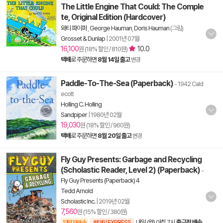
The Little Engine That Could: The Comple
te, Original Edition (Hardcover)
와티 파이퍼
,
George Hauman
,
Doris Hauman
(그림)
Grosset & Dunlap
|
2001년 07월
16,100
10.0
원 (18% 할인 / 810원)
택배
로 주문하면
8월 14일 출고
변경
Paddle-To-The-Sea (Paperback)
- 1942 Cald
ecott
Holling C. Holling
Sandpiper
|
1980년 02월
19,030
원 (18% 할인 / 960원)
택배
로 주문하면
8월 20일 출고
변경
Fly Guy Presents: Garbage and Recycling
(Scholastic Reader, Level 2) (Paperback)
-
Fly Guy Presents (Paperback) 4
Tedd Arnold
Scholastic Inc.
|
2019년 02월
7,560
원 (15% 할인 / 380원)
내일 (월) 아침 7시
출근전 배송
양탄자배송
썬데이 EXPRESS