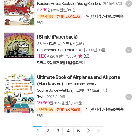
Random House Books for Young Readers
|
2015년 07월
5,390
원 (35% 할인 / 60원)
내일 (월) 아침 7시
출근전 배송
양탄자배송
썬데이 EXPRESS
변경
I Stink! (Paperback)
케이트 맥뮐란
(글),
짐 맥뮐란
(그림)
Harpercollins Childrens Books
|
2006년 08월
11,120
8.8
원 (20% 할인 / 560원)
택배
로 주문하면
8월 11일 출고
변경
Ultimate Book of Airplanes and Airports
(Hardcover)
-
The Ultimate Book 7
Sophie Bordet-Petillon
,
마크 에티엔 펭트르
(그림)
Twirl
|
2017년 10월
29,660
원 (15% 할인 / 1,490원)
내일 (월) 아침 7시
출근전 배송
양탄자배송
썬데이 EXPRESS
변경
1
2
3
4
5