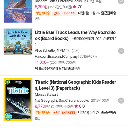
Random House Childrens Books
|
1987년 04월
5,390
7.0
원 (35% 할인 / 60원)
내일 (월) 아침 7시
출근전 배송
양탄자배송
썬데이 EXPRESS
변경
Little Blue Truck Leads the Way Board Bo
ok (Board Books)
-
느리게100권읽기_2021년 4학기 2
1
Alice Schertle
,
질 맥엘머리
(그림)
Harcourt Brace and Company
|
2015년 07월
14,000
원 (20% 할인 / 700원)
택배
로 주문하면
8월 11일 출고
변경
Titanic (National Geographic Kids Reader
s, Level 3) (Paperback)
Melissa Stewart
Natl Geographic Soc Childrens books
|
2012년 03월
8,770
8.0
원 (18% 할인 / 440원)
내일 (월) 아침 7시
출근전 배송
양탄자배송
썬데이 EXPRESS
변경