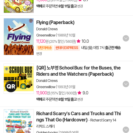
택배
로 주문하면
8월 11일 출고
변경
Flying (Paperback)
Donald Crews
Greenwillow
|
1989년 10월
11,120
10.0
원 (20% 할인 / 560원)
내일 (월) 아침 7시
출근전 배송
양탄자배송
썬데이 EXPRESS
변경
[QR] 노부영 School Bus: for the Buses, the
Riders and the Watchers (Paperback)
Donald Crews
Greenwillow
|
1993년 01월
11,900
9.0
원 (15% 할인 / 600원)
택배
로 주문하면
8월 11일 출고
변경
Richard Scarry's Cars and Trucks and Thi
ngs That Go (Hardcover)
-
Richard Scarry 14
리처드 스캐리
Golden books
|
1998년 06월