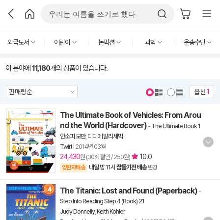
외국도서
어린이
논픽션
과학
운송수단
이 분야에
11,180
개의 상품이 있습니다.
옵션
1
The Ultimate Book of Vehicles: From Arou
nd the World (Hardcover)
-
The Ultimate Book 1
안소피 보만
,
디디에 발리세빅
Twirl
|
2014년 03월
24,430
10.0
원 (30% 할인 / 250원)
내일 밤 11시
잠들기전 배송
양탄자배송
변경
The Titanic: Lost and Found (Paperback)
-
Step Into Reading Step 4 (Book) 21
Judy Donnelly
,
Keith Kohler