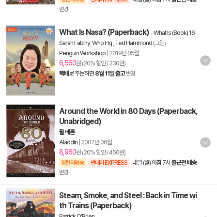
변경
What Is Nasa? (Paperback)
-
What Is (Book) 16
Sarah Fabiny
,
Who Hq
,
Ted Hammond
(그림)
Penguin Workshop
|
2019년 05월
6,560
원 (20% 할인 / 330원)
택배
로 주문하면
8월 11일 출고
변경
Around the World in 80 Days (Paperback,
Unabridged)
쥘 베른
Aladdin
|
2007년 06월
8,960
원 (20% 할인 / 450원)
내일 (월) 아침 7시
출근전 배송
양탄자배송
썬데이 EXPRESS
변경
Steam, Smoke, and Steel : Back in Time wi
th Trains (Paperback)
Patrick O'Brien