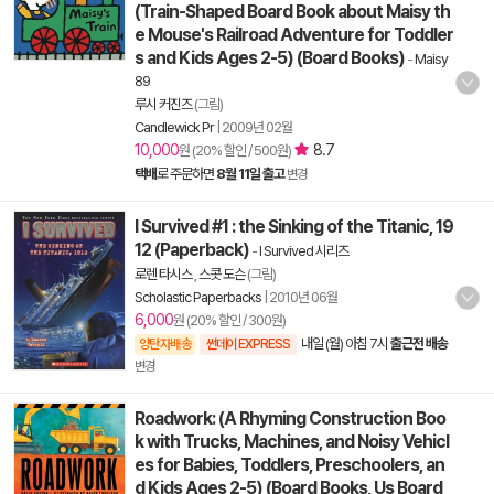
(Train-Shaped Board Book about Maisy th
e Mouse's Railroad Adventure for Toddler
s and Kids Ages 2-5) (Board Books)
-
Maisy
89
루시 커진즈
(그림)
Candlewick Pr
|
2009년 02월
10,000
8.7
원 (20% 할인 / 500원)
택배
로 주문하면
8월 11일 출고
변경
I Survived #1 : the Sinking of the Titanic, 19
12 (Paperback)
-
I Survived 시리즈
로렌 타시스
,
스콧 도슨
(그림)
Scholastic Paperbacks
|
2010년 06월
6,000
원 (20% 할인 / 300원)
내일 (월) 아침 7시
출근전 배송
양탄자배송
썬데이 EXPRESS
변경
Roadwork: (A Rhyming Construction Boo
k with Trucks, Machines, and Noisy Vehicl
es for Babies, Toddlers, Preschoolers, an
d Kids Ages 2-5) (Board Books, Us Board