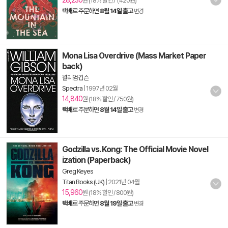
28,230
원 (18% 할인 / 1,420원)
택배
로 주문하면
8월 14일 출고
변경
Mona Lisa Overdrive (Mass Market Paper
back)
윌리엄 깁슨
Spectra
|
1997년 02월
14,840
원 (18% 할인 / 750원)
택배
로 주문하면
8월 14일 출고
변경
Godzilla vs. Kong: The Official Movie Novel
ization (Paperback)
Greg Keyes
Titan Books (UK)
|
2021년 04월
15,960
원 (18% 할인 / 800원)
택배
로 주문하면
8월 19일 출고
변경