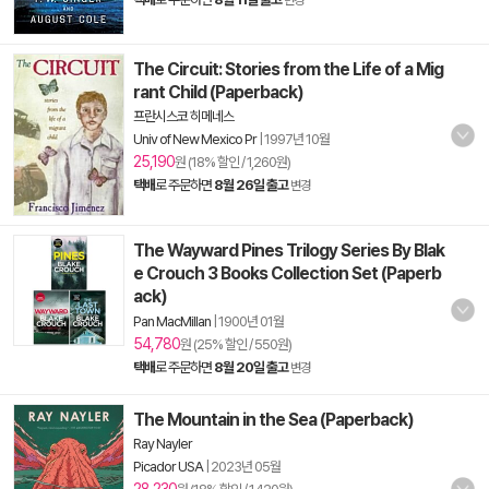
변경
The Circuit: Stories from the Life of a Mig
rant Child (Paperback)
프란시스코 히메네스
Univ of New Mexico Pr
|
1997년 10월
25,190
원 (18% 할인 / 1,260원)
택배
로 주문하면
8월 26일 출고
변경
The Wayward Pines Trilogy Series By Blak
e Crouch 3 Books Collection Set (Paperb
ack)
Pan MacMillan
|
1900년 01월
54,780
원 (25% 할인 / 550원)
택배
로 주문하면
8월 20일 출고
변경
The Mountain in the Sea (Paperback)
Ray Nayler
Picador USA
|
2023년 05월