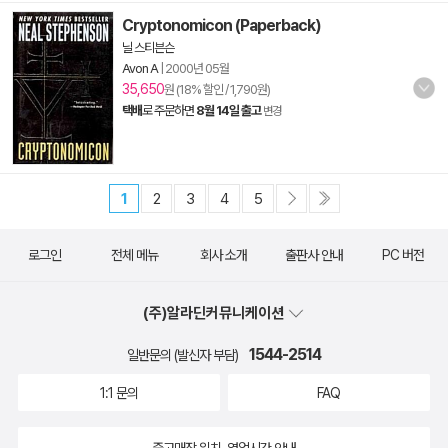
Cryptonomicon (Paperback)
닐 스티븐슨
Avon A
|
2000년 05월
35,650
원 (18% 할인 / 1,790원)
택배
로 주문하면
8월 14일 출고
변경
1
2
3
4
5
로그인
전체 메뉴
회사 소개
출판사 안내
PC 버전
(주)알라딘커뮤니케이션
1544-2514
일반문의 (발신자 부담)
1:1 문의
FAQ