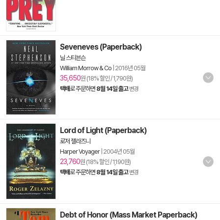
Seveneves (Paperback)
닐 스티븐슨
William Morrow & Co
|
2016년 05월
35,650
원 (18% 할인 / 1,790원)
택배
로 주문하면
8월 14일 출고
변경
Lord of Light (Paperback)
로저 젤라즈니
Harper Voyager
|
2004년 05월
23,760
원 (18% 할인 / 1,190원)
택배
로 주문하면
8월 14일 출고
변경
Debt of Honor (Mass Market Paperback)