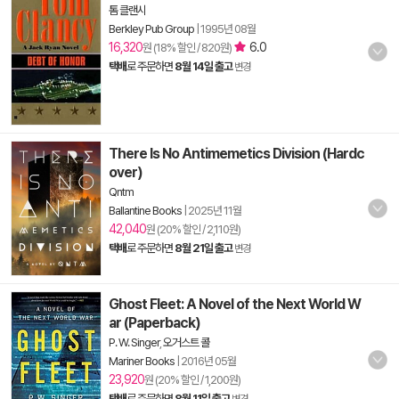
톰 클랜시
Berkley Pub Group
|
1995년 08월
16,320
6.0
원 (18% 할인 / 820원)
택배
로 주문하면
8월 14일 출고
변경
There Is No Antimemetics Division (Hardc
over)
Qntm
Ballantine Books
|
2025년 11월
42,040
원 (20% 할인 / 2,110원)
택배
로 주문하면
8월 21일 출고
변경
Ghost Fleet: A Novel of the Next World W
ar (Paperback)
P. W. Singer
,
오거스트 콜
Mariner Books
|
2016년 05월
23,920
원 (20% 할인 / 1,200원)
택배
로 주문하면
8월 11일 출고