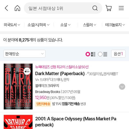
외국도서
소설/시/희곡
소설
스릴러
테크놀로지
이 분야에
8,275
개의 상품이 있습니다.
옵션
1
뉴욕타임즈 선정 최고의 스릴러 소설 50선
Dark Matter (Paperback)
- 『30일의 밤』원서/애플T
V+ 드라마 「다크 매터」 원작
블레이크 크라우치
Broadway Books
|
2017년 05월
12,950
원 (30% 할인 / 130원)
밤 11시
잠들기전 배송
양탄자배송
변경
2001: A Space Odyssey (Mass Market Pa
perback)