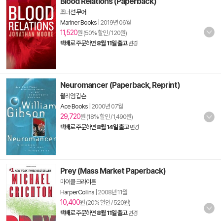
Blood Relations (Paperback)
조너선 무어
Mariner Books
|
2019년 06월
11,520
원 (50% 할인 / 120원)
택배
로 주문하면
8월 11일 출고
변경
Neuromancer (Paperback, Reprint)
윌리엄 깁슨
Ace Books
|
2000년 07월
29,720
원 (18% 할인 / 1,490원)
택배
로 주문하면
8월 14일 출고
변경
Prey (Mass Market Paperback)
마이클 크라이튼
HarperCollins
|
2008년 11월
10,400
원 (20% 할인 / 520원)
택배
로 주문하면
8월 11일 출고
변경