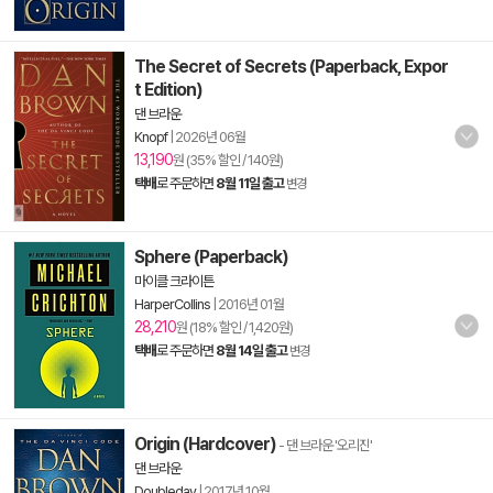
The Secret of Secrets (Paperback, Expor
t Edition)
댄 브라운
Knopf
|
2026년 06월
13,190
원 (35% 할인 / 140원)
택배
로 주문하면
8월 11일 출고
변경
Sphere (Paperback)
마이클 크라이튼
HarperCollins
|
2016년 01월
28,210
원 (18% 할인 / 1,420원)
택배
로 주문하면
8월 14일 출고
변경
Origin (Hardcover)
- 댄 브라운 '오리진'
댄 브라운
Doubleday
|
2017년 10월