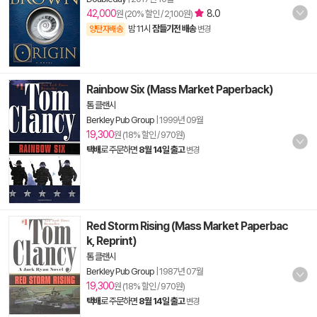
42,000
8.0
원 (20% 할인 / 2,100원)
밤 11시
잠들기전 배송
양탄자배송
변경
Rainbow Six (Mass Market Paperback)
톰 클랜시
Berkley Pub Group
|
1999년 09월
19,300
원 (18% 할인 / 970원)
택배
로 주문하면
8월 14일 출고
변경
Red Storm Rising (Mass Market Paperbac
k, Reprint)
톰 클랜시
Berkley Pub Group
|
1987년 07월
19,300
원 (18% 할인 / 970원)
택배
로 주문하면
8월 14일 출고
변경