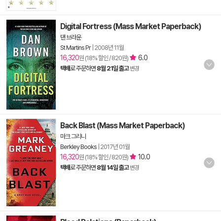
Digital Fortress (Mass Market Paperback)
댄 브라운
St Martins Pr
|
2008년 11월
16,320
6.0
원 (18% 할인 / 820원)
택배
로 주문하면
8월 21일 출고
변경
Back Blast (Mass Market Paperback)
마크 그리니
Berkley Books
|
2017년 01월
16,320
10.0
원 (18% 할인 / 820원)
택배
로 주문하면
8월 14일 출고
변경