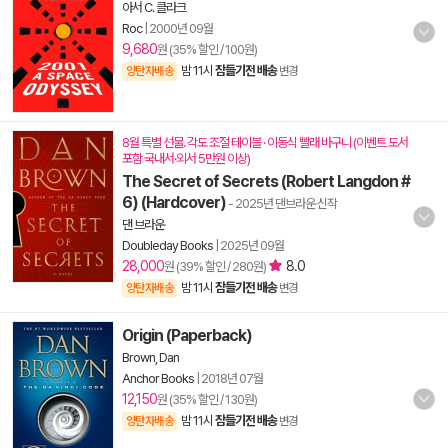
아서 C. 클라크
Roc
|
2000년 09월
9,680
원 (35% 할인 / 100원)
밤 11시
잠들기전 배송
양탄자배송
변경
8월 특별 선물. 각도 조절 테이블 · 이동식 빨래 바구니 (이벤트 도서
포함 국내서·외서 5만원 이상)
The Secret of Secrets (Robert Langdon #
6) (Hardcover)
- 2025년 댄브라운 신작
댄 브라운
Doubleday Books
|
2025년 09월
28,000
8.0
원 (39% 할인 / 280원)
밤 11시
잠들기전 배송
양탄자배송
변경
Origin (Paperback)
Brown, Dan
Anchor Books
|
2018년 07월
12,150
원 (35% 할인 / 130원)
밤 11시
잠들기전 배송
양탄자배송
변경