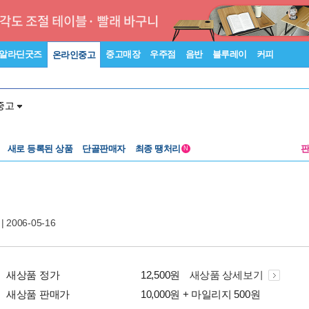
알라딘굿즈
중고매장
우주점
음반
블루레이
커피
온라인중고
중고
새로 등록된 상품
단골판매자
최종 땡처리
N
| 2006-05-16
새상품 정가
12,500원
새상품 상세보기
새상품 판매가
10,000원 + 마일리지 500원