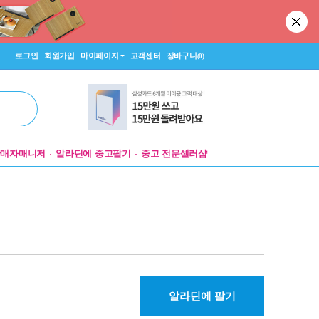
로그인
회원가입
마이페이지
고객센터
장바구니
(0)
판매자매니저
알라딘에 중고팔기
중고 전문셀러샵
알라딘에 팔기