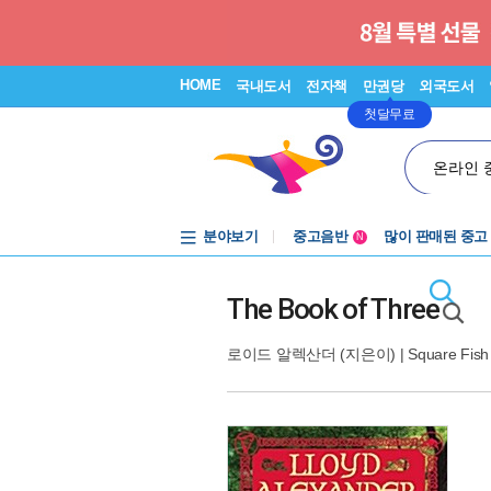
HOME
국내도서
전자책
만권당
외국도서
첫달무료
온라인 
분야보기
중고음반
많이 판매된 중고
N
1천원부터
중고음반
The Book of Three
로이드 알렉산더
(지은이) |
Square Fish