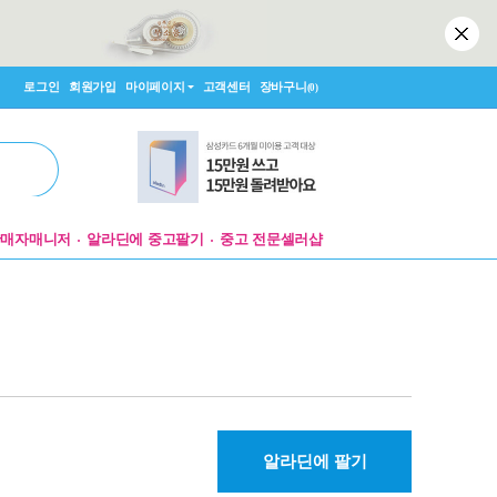
로그인
회원가입
마이페이지
고객센터
장바구니
(0)
판매자매니저
알라딘에 중고팔기
중고 전문셀러샵
알라딘에 팔기