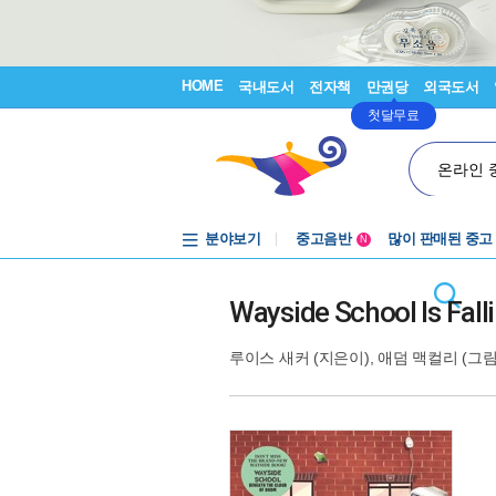
HOME
국내도서
전자책
만권당
외국도서
첫달무료
온라인 
분야보기
중고음반
많이 판매된 중고
N
1천원부터
중고음반
Wayside School Is Fal
루이스 새커
(지은이),
애덤 맥컬리
(그림)