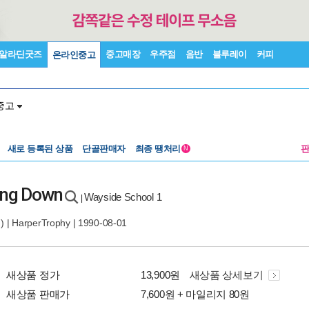
알라딘굿즈
중고매장
우주점
음반
블루레이
커피
온라인중고
중고
새로 등록된 상품
단골판매자
최종 땡처리
N
ling Down
Wayside School 1
|
 |
HarperTrophy
| 1990-08-01
새상품 정가
13,900원
새상품 상세보기
새상품 판매가
7,600원 + 마일리지 80원