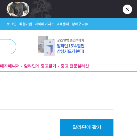
로그인
회원가입
마이페이지
고객센터
장바구니
(0)
판매자매니저
알라딘에 중고팔기
중고 전문셀러샵
알라딘에 팔기