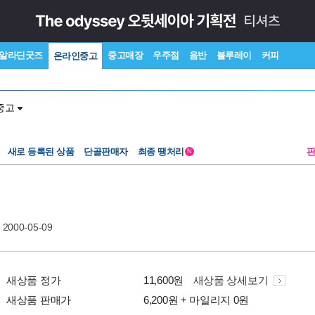
알라딘굿즈
중고매장
우주점
음반
블루레이
커피
온라인중고
중고
새로 등록된 상품
단골판매자
최종 땡처리
N
 2000-05-09
새상품 정가
11,600원
새상품 상세보기
새상품 판매가
6,200원 + 마일리지 0원