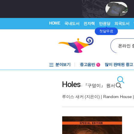
HOME
국내도서
전자책
만권당
외국도서
첫달무료
온라인 
분야보기
중고음반
많이 판매된 중고
N
1천원부터
중고음반
Holes
『구덩이』 원서
-
루이스 새커
(지은이) |
Random House
|