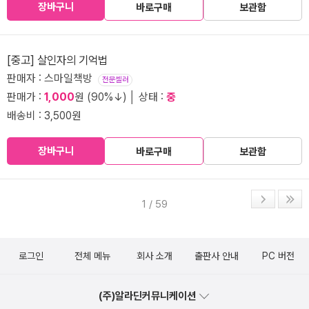
장바구니
바로구매
보관함
[중고] 살인자의 기억법
판매자 : 스마일책방
전문셀러
판매가 :
1,000
원 (90%↓) │ 상태 :
중
배송비 : 3,500원
장바구니
바로구매
보관함
1 / 59
로그인
전체 메뉴
회사 소개
출판사 안내
PC 버전
(주)알라딘커뮤니케이션