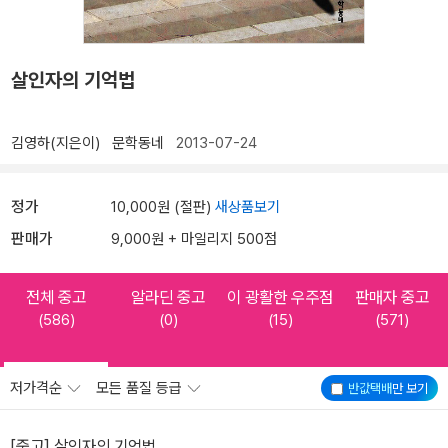
살인자의 기억법
김영하(지은이)
문학동네
2013-07-24
정가
10,000원 (절판)
새상품보기
판매가
9,000원 + 마일리지 500점
전체 중고
알라딘 중고
이 광활한 우주점
판매자 중고
(586)
(0)
(15)
(571)
저가격순
모든 품질 등급
반값택배
만 보기
[중고] 살인자의 기억법