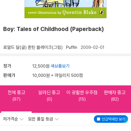
Boy: Tales of Childhood (Paperback)
로알드 달(글)
퀸틴 블레이크(그림)
Puffin
2009-02-01
정가
12,500원
새상품보기
판매가
10,000원 + 마일리지 500점
전체 중고
알라딘 중고
이 광활한 우주점
판매자 중고
(97)
(0)
(15)
(82)
저가격순
모든 품질 등급
반값택배
만 보기